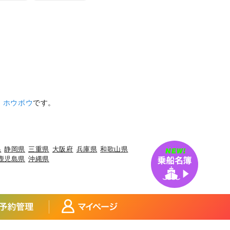
、
ホウボウ
です。
県
静岡県
三重県
大阪府
兵庫県
和歌山県
鹿児島県
沖縄県
アジ
宮城県×アイナメ
宮城県×メバル
×マダイ
福島県×ヒラメ
福島県×チダイ
玉県×サワラ
埼玉県×タチウオ