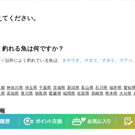
えてください。
く釣れる魚は何ですか？
ダイ
以外によく釣れている魚は、
タチウオ
、
マダコ
、
マダイ
、
マアジ
京都
神奈川県
埼玉県
千葉県
茨城県
新潟県
富山県
石川県
福井県
愛知
根県
高知県
香川県
徳島県
愛媛県
福岡県
佐賀県
長崎県
熊本県
大分県
報
×ブリ
岩手県×ケンサキイカ
岩手県×カサゴ
宮城県×ヒラメ
宮城県×マ
×マダイ
山形県×キジハタ
山形県×ケンサキイカ
山形県×マハタ
福島県
マダイ
茨城県×ブリ
茨城県×ヒラメ
茨城県×カサゴ
茨城県×ホウボウ
埼