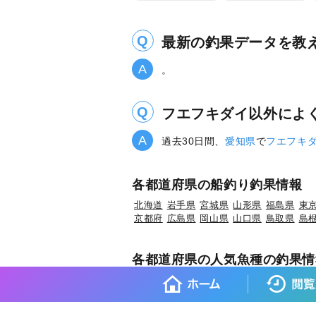
最新の釣果データを教
。
フエフキダイ以外によ
過去30日間、
愛知県
で
フエフキ
各都道府県の船釣り釣果情報
北海道
岩手県
宮城県
山形県
福島県
東
京都府
広島県
岡山県
山口県
鳥取県
島
各都道府県の人気魚種の釣果情
岩手県×マダラ
岩手県×スルメイカ
岩手県
宮城県×マコガレイ
山形県×マアジ
山形県
福島県×ウスメバル
福島県×ブリ
茨城県×