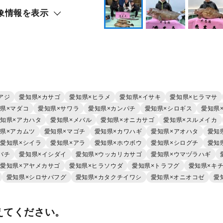
象情報を表示
アジ
愛知県×カサゴ
愛知県×ヒラメ
愛知県×イサキ
愛知県×ヒラマサ
県×マダコ
愛知県×サワラ
愛知県×カンパチ
愛知県×シロギス
愛知県
知県×アカハタ
愛知県×メバル
愛知県×オニカサゴ
愛知県×スルメイカ
県×アカムツ
愛知県×マゴチ
愛知県×カワハギ
愛知県×アオハタ
愛知
愛知県×シイラ
愛知県×アラ
愛知県×ホウボウ
愛知県×シログチ
愛知
バチ
愛知県×イシダイ
愛知県×ウッカリカサゴ
愛知県×ウマヅラハギ
愛知県×アヤメカサゴ
愛知県×ヒラソウダ
愛知県×トラフグ
愛知県×キ
愛知県×シロサバフグ
愛知県×カタクチイワシ
愛知県×オニオコゼ
愛
えてください。