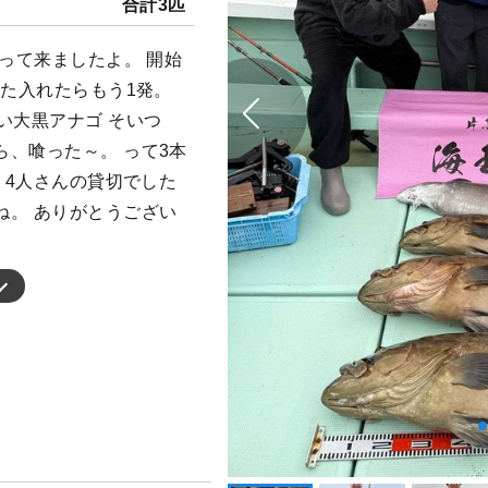
合計3匹
行って来ましたよ。 開始
また入れたらもう1発。
い大黒アナゴ そいつ
、喰った～。 って3本
 4人さんの貸切でした
ね。 ありがとうござい