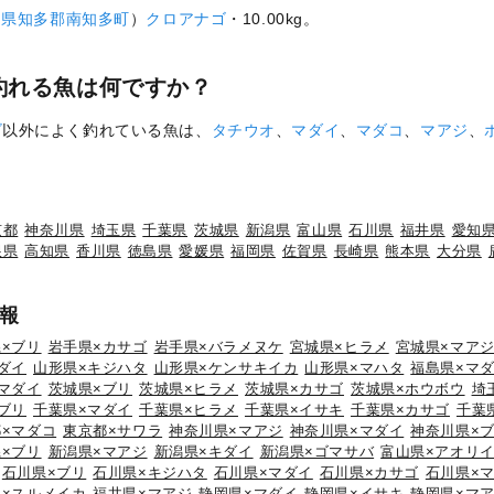
知県
知多郡南知多町
）
クロアナゴ
・10.00kg。
釣れる魚は何ですか？
ゴ
以外によく釣れている魚は、
タチウオ
、
マダイ
、
マダコ
、
マアジ
、
京都
神奈川県
埼玉県
千葉県
茨城県
新潟県
富山県
石川県
福井県
愛知
根県
高知県
香川県
徳島県
愛媛県
福岡県
佐賀県
長崎県
熊本県
大分県
報
×ブリ
岩手県×カサゴ
岩手県×バラメヌケ
宮城県×ヒラメ
宮城県×マア
ダイ
山形県×キジハタ
山形県×ケンサキイカ
山形県×マハタ
福島県×マ
マダイ
茨城県×ブリ
茨城県×ヒラメ
茨城県×カサゴ
茨城県×ホウボウ
埼
ブリ
千葉県×マダイ
千葉県×ヒラメ
千葉県×イサキ
千葉県×カサゴ
千葉
×マダコ
東京都×サワラ
神奈川県×マアジ
神奈川県×マダイ
神奈川県×
×ブリ
新潟県×マアジ
新潟県×キダイ
新潟県×ゴマサバ
富山県×アオリ
石川県×ブリ
石川県×キジハタ
石川県×マダイ
石川県×カサゴ
石川県×
県×スルメイカ
福井県×マアジ
静岡県×マダイ
静岡県×イサキ
静岡県×マ