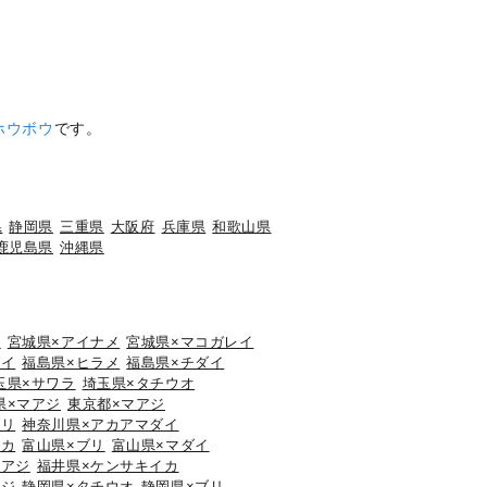
ホウボウ
です。
県
静岡県
三重県
大阪府
兵庫県
和歌山県
鹿児島県
沖縄県
ジ
宮城県×アイナメ
宮城県×マコガレイ
ダイ
福島県×ヒラメ
福島県×チダイ
玉県×サワラ
埼玉県×タチウオ
県×マアジ
東京都×マアジ
ブリ
神奈川県×アカアマダイ
イカ
富山県×ブリ
富山県×マダイ
マアジ
福井県×ケンサキイカ
アジ
静岡県×タチウオ
静岡県×ブリ