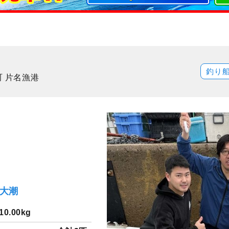
釣り
町 片名漁港
）大潮
10.00kg