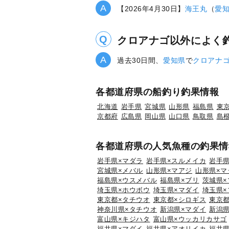
【2026年4月30日】
海王丸
（
愛
クロアナゴ以外によく
過去30日間、
愛知県
で
クロアナ
各都道府県の船釣り釣果情報
北海道
岩手県
宮城県
山形県
福島県
東
京都府
広島県
岡山県
山口県
鳥取県
島
各都道府県の人気魚種の釣果情
岩手県×マダラ
岩手県×スルメイカ
岩手県
宮城県×メバル
山形県×マアジ
山形県×マ
福島県×ウスメバル
福島県×ブリ
茨城県×
埼玉県×ホウボウ
埼玉県×マダイ
埼玉県×
東京都×タチウオ
東京都×シロギス
東京都
神奈川県×タチウオ
新潟県×マダイ
新潟県
富山県×キジハタ
富山県×ウッカリカサゴ
福井県×マダイ
福井県×アオリイカ
福井