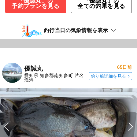
「優誠丸」の
「優誠丸」の
予約プランを見る
全ての釣果を見る
釣行当日の気象情報を表示
65日前
優誠丸
愛知県 知多郡南知多町 片名
釣り船詳細を見る
漁港