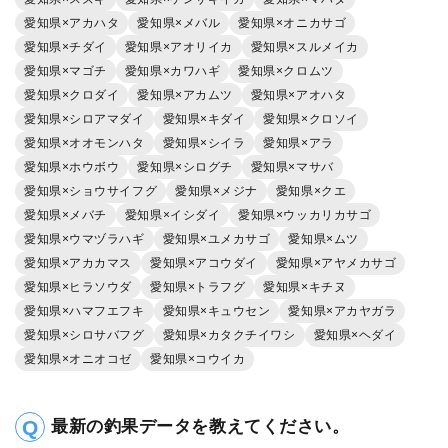
愛知県×アカハタ
愛知県×メバル
愛知県×オニカサゴ
愛知県×チダイ
愛知県×アオリイカ
愛知県×スルメイカ
愛知県×マゴチ
愛知県×カワハギ
愛知県×クロムツ
愛知県×クロダイ
愛知県×アカムツ
愛知県×アオハタ
愛知県×シロアマダイ
愛知県×キダイ
愛知県×クロソイ
愛知県×オオモンハタ
愛知県×シイラ
愛知県×アラ
愛知県×ホウボウ
愛知県×シログチ
愛知県×マサバ
愛知県×ショウサイフグ
愛知県×メジナ
愛知県×クエ
愛知県×メバチ
愛知県×イシダイ
愛知県×ウッカリカサゴ
愛知県×ウマヅラハギ
愛知県×ユメカサゴ
愛知県×ムツ
愛知県×アカカマス
愛知県×アコウダイ
愛知県×アヤメカサゴ
愛知県×ヒラソウダ
愛知県×トラフグ
愛知県×キチヌ
愛知県×ハマフエフキ
愛知県×キュウセン
愛知県×アカヤガラ
愛知県×シロサバフグ
愛知県×カタクチイワシ
愛知県×ヘダイ
愛知県×オニオコゼ
愛知県×コウイカ
最新の釣果データを教えてください。