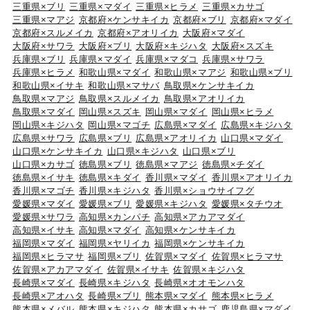
三重県×ブリ
三重県×マダイ
三重県×ヒラメ
三重県×カサゴ
三重県×マアジ
京都府×ケンサキイカ
京都府×ブリ
京都府×マダイ
京都府×スルメイカ
京都府×アオリイカ
大阪府×マダイ
大阪府×サワラ
大阪府×ブリ
大阪府×キジハタ
大阪府×スズキ
兵庫県×ブリ
兵庫県×マダイ
兵庫県×マダコ
兵庫県×サワラ
兵庫県×ヒラメ
和歌山県×マダイ
和歌山県×マアジ
和歌山県×ブリ
和歌山県×イサキ
和歌山県×マサバ
鳥取県×ケンサキイカ
鳥取県×マアジ
鳥取県×スルメイカ
鳥取県×アオリイカ
鳥取県×マダイ
岡山県×スズキ
岡山県×マダイ
岡山県×ヒラメ
岡山県×キジハタ
岡山県×マゴチ
広島県×マダイ
広島県×キジハタ
広島県×サワラ
広島県×ブリ
広島県×アオリイカ
山口県×マダイ
山口県×ケンサキイカ
山口県×キジハタ
山口県×ブリ
山口県×カサゴ
徳島県×ブリ
徳島県×マアジ
徳島県×チダイ
徳島県×イサキ
徳島県×キダイ
香川県×マダイ
香川県×アオリイカ
香川県×マゴチ
香川県×キジハタ
香川県×ショウサイフグ
愛媛県×マダイ
愛媛県×ブリ
愛媛県×キジハタ
愛媛県×タチウオ
愛媛県×サワラ
高知県×カンパチ
高知県×アカアマダイ
高知県×イサキ
高知県×マダイ
高知県×ケンサキイカ
福岡県×マダイ
福岡県×ヤリイカ
福岡県×ケンサキイカ
福岡県×ヒラマサ
福岡県×ブリ
佐賀県×マダイ
佐賀県×ヒラマサ
佐賀県×アカアマダイ
佐賀県×イサキ
佐賀県×キジハタ
長崎県×マダイ
長崎県×キジハタ
長崎県×オオモンハタ
長崎県×アオハタ
長崎県×ブリ
熊本県×マダイ
熊本県×ヒラメ
熊本県×メバル
熊本県×キジハタ
熊本県×カサゴ
鹿児島県×マダイ