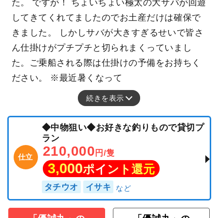
た。 ですが！ ちょいちょい極太の大サバが回遊
してきてくれてましたのでお土産だけは確保で
きました。 しかしサバが大きすぎるせいで皆さ
ん仕掛けがプチプチと切られまくっていまし
た。ご乗船される際は仕掛けの予備をお持ちく
ださい。 ※最近暑くなって
続きを表示
◆中物狙い◆お好きな釣りもので貸切プ
ラン
210,000
円/隻
仕立
3,000
ポイント還元
タチウオ
イサキ