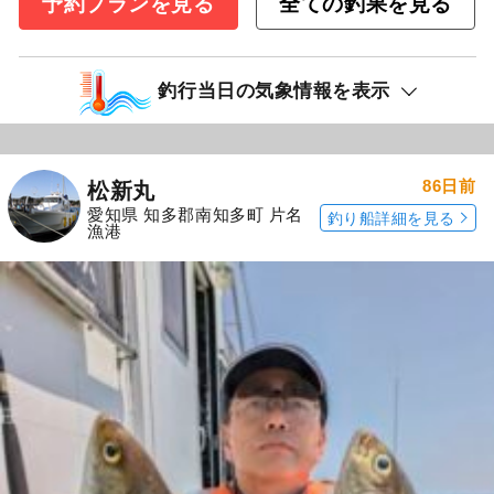
予約プランを見る
全ての釣果を見る
釣行当日の気象情報を表示
86日前
松新丸
愛知県 知多郡南知多町 片名
釣り船詳細を見る
漁港