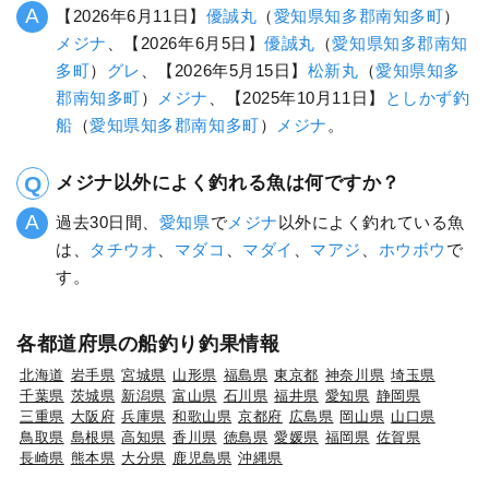
【2026年6月11日】
優誠丸
（
愛知県
知多郡南知多町
）
メジナ
、【2026年6月5日】
優誠丸
（
愛知県
知多郡南知
多町
）
グレ
、【2026年5月15日】
松新丸
（
愛知県
知多
郡南知多町
）
メジナ
、【2025年10月11日】
としかず釣
船
（
愛知県
知多郡南知多町
）
メジナ
。
メジナ以外によく釣れる魚は何ですか？
過去30日間、
愛知県
で
メジナ
以外によく釣れている魚
は、
タチウオ
、
マダコ
、
マダイ
、
マアジ
、
ホウボウ
で
す。
各都道府県の船釣り釣果情報
北海道
岩手県
宮城県
山形県
福島県
東京都
神奈川県
埼玉県
千葉県
茨城県
新潟県
富山県
石川県
福井県
愛知県
静岡県
三重県
大阪府
兵庫県
和歌山県
京都府
広島県
岡山県
山口県
鳥取県
島根県
高知県
香川県
徳島県
愛媛県
福岡県
佐賀県
長崎県
熊本県
大分県
鹿児島県
沖縄県