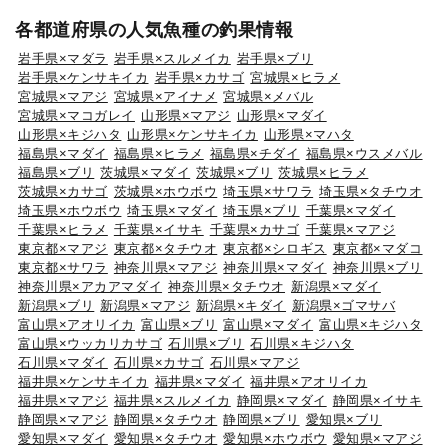
各都道府県の人気魚種の釣果情報
岩手県×マダラ
岩手県×スルメイカ
岩手県×ブリ
岩手県×ケンサキイカ
岩手県×カサゴ
宮城県×ヒラメ
宮城県×マアジ
宮城県×アイナメ
宮城県×メバル
宮城県×マコガレイ
山形県×マアジ
山形県×マダイ
山形県×キジハタ
山形県×ケンサキイカ
山形県×マハタ
福島県×マダイ
福島県×ヒラメ
福島県×チダイ
福島県×ウスメバル
福島県×ブリ
茨城県×マダイ
茨城県×ブリ
茨城県×ヒラメ
茨城県×カサゴ
茨城県×ホウボウ
埼玉県×サワラ
埼玉県×タチウオ
埼玉県×ホウボウ
埼玉県×マダイ
埼玉県×ブリ
千葉県×マダイ
千葉県×ヒラメ
千葉県×イサキ
千葉県×カサゴ
千葉県×マアジ
東京都×マアジ
東京都×タチウオ
東京都×シロギス
東京都×マダコ
東京都×サワラ
神奈川県×マアジ
神奈川県×マダイ
神奈川県×ブリ
神奈川県×アカアマダイ
神奈川県×タチウオ
新潟県×マダイ
新潟県×ブリ
新潟県×マアジ
新潟県×キダイ
新潟県×ゴマサバ
富山県×アオリイカ
富山県×ブリ
富山県×マダイ
富山県×キジハタ
富山県×ウッカリカサゴ
石川県×ブリ
石川県×キジハタ
石川県×マダイ
石川県×カサゴ
石川県×マアジ
福井県×ケンサキイカ
福井県×マダイ
福井県×アオリイカ
福井県×マアジ
福井県×スルメイカ
静岡県×マダイ
静岡県×イサキ
静岡県×マアジ
静岡県×タチウオ
静岡県×ブリ
愛知県×ブリ
愛知県×マダイ
愛知県×タチウオ
愛知県×ホウボウ
愛知県×マアジ