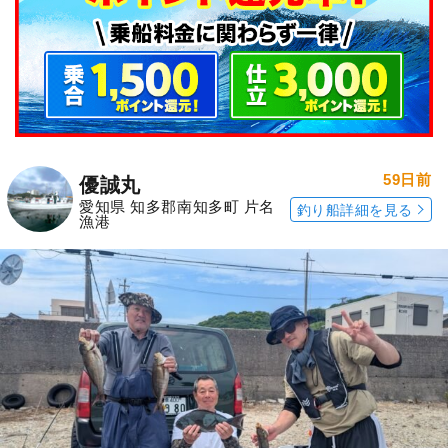
59日前
優誠丸
愛知県 知多郡南知多町 片名
釣り船詳細を見る
漁港