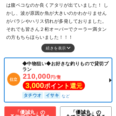
は腹ペコなのか良くアタリが出ていました！ し
かし、波が原因か魚が大きいのかわかりません
がバラシやハリス切れが多発しておりました。
それでも皆さん２桁オーバーでクーラー満タン
の方もちらほらいました！！！
続きを表示
◆中物狙い◆お好きな釣りもので貸切プ
ラン
210,000
円/隻
仕立
3,000
ポイント還元
タチウオ
イサキ
「優誠丸」の
「優誠丸」の