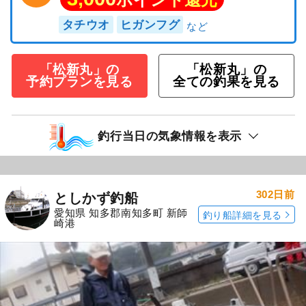
タチウオ
ヒガンフグ
「松新丸」の
「松新丸」の
予約プランを見る
全ての釣果を見る
釣行当日の気象情報を表示
302日前
としかず釣船
愛知県 知多郡南知多町 新師
釣り船詳細を見る
崎港