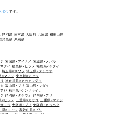
ウボウ
です。
県
静岡県
三重県
大阪府
兵庫県
和歌山県
鹿児島県
沖縄県
アジ
宮城県×アイナメ
宮城県×メバル
×マダイ
福島県×ヒラメ
福島県×チダイ
ウ
埼玉県×サワラ
埼玉県×タチウオ
県×マアジ
東京都×マアジ
ブリ
神奈川県×アカアマダイ
イカ
富山県×ブリ
富山県×マダイ
マアジ
福井県×ケンサキイカ
アジ
静岡県×タチウオ
静岡県×ブリ
県×ヒラメ
三重県×カサゴ
三重県×マアジ
×サワラ
大阪府×ブリ
大阪府×キジハタ
山県×マアジ
和歌山県×ブリ