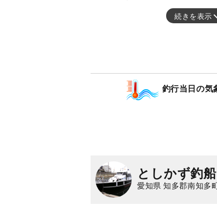
続きを表示
釣行当日の気
としかず釣船
愛知県 知多郡南知多