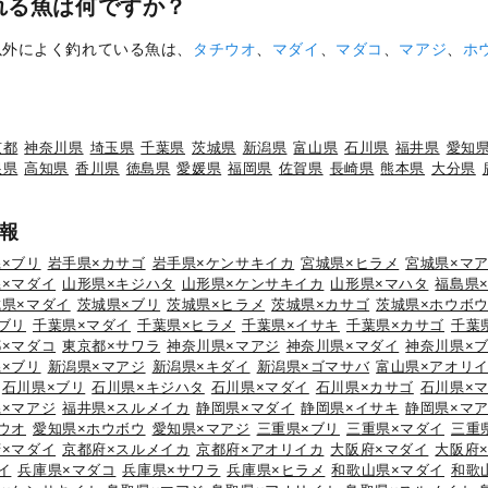
れる魚は何ですか？
以外によく釣れている魚は、
タチウオ
、
マダイ
、
マダコ
、
マアジ
、
ホ
京都
神奈川県
埼玉県
千葉県
茨城県
新潟県
富山県
石川県
福井県
愛知
根県
高知県
香川県
徳島県
愛媛県
福岡県
佐賀県
長崎県
熊本県
大分県
報
×ブリ
岩手県×カサゴ
岩手県×ケンサキイカ
宮城県×ヒラメ
宮城県×マ
×マダイ
山形県×キジハタ
山形県×ケンサキイカ
山形県×マハタ
福島県
城県×マダイ
茨城県×ブリ
茨城県×ヒラメ
茨城県×カサゴ
茨城県×ホウボ
ブリ
千葉県×マダイ
千葉県×ヒラメ
千葉県×イサキ
千葉県×カサゴ
千葉
×マダコ
東京都×サワラ
神奈川県×マアジ
神奈川県×マダイ
神奈川県×
×ブリ
新潟県×マアジ
新潟県×キダイ
新潟県×ゴマサバ
富山県×アオリ
石川県×ブリ
石川県×キジハタ
石川県×マダイ
石川県×カサゴ
石川県×
×マアジ
福井県×スルメイカ
静岡県×マダイ
静岡県×イサキ
静岡県×マ
ウオ
愛知県×ホウボウ
愛知県×マアジ
三重県×ブリ
三重県×マダイ
三重
×マダイ
京都府×スルメイカ
京都府×アオリイカ
大阪府×マダイ
大阪府
イ
兵庫県×マダコ
兵庫県×サワラ
兵庫県×ヒラメ
和歌山県×マダイ
和歌