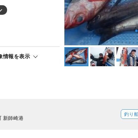
象情報を表示
釣り
町 新師崎港