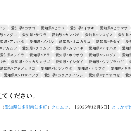
アジ
愛知県×カサゴ
愛知県×ヒラメ
愛知県×イサキ
愛知県×ヒラマサ
県×マダコ
愛知県×サワラ
愛知県×カンパチ
愛知県×シロギス
愛知県
知県×アカハタ
愛知県×メバル
愛知県×オニカサゴ
愛知県×チダイ
愛
×アカムツ
愛知県×クロムツ
愛知県×カワハギ
愛知県×アオハタ
愛知
愛知県×シイラ
愛知県×アラ
愛知県×ホウボウ
愛知県×シログチ
愛知
バチ
愛知県×ウッカリカサゴ
愛知県×イシダイ
愛知県×ウマヅラハギ
愛知県×アヤメカサゴ
愛知県×ヒラソウダ
愛知県×トラフグ
愛知県×キ
愛知県×シロサバフグ
愛知県×カタクチイワシ
愛知県×オニオコゼ
愛
えてください。
船
（
愛知県
知多郡南知多町
）
クロムツ
、【2025年12月6日】
としかず