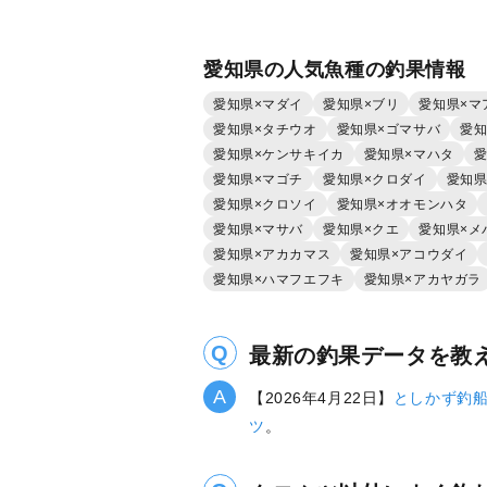
愛知県の人気魚種の釣果情報
愛知県×マダイ
愛知県×ブリ
愛知県×マ
愛知県×タチウオ
愛知県×ゴマサバ
愛知
愛知県×ケンサキイカ
愛知県×マハタ
愛
愛知県×マゴチ
愛知県×クロダイ
愛知県
愛知県×クロソイ
愛知県×オオモンハタ
愛知県×マサバ
愛知県×クエ
愛知県×メ
愛知県×アカカマス
愛知県×アコウダイ
愛知県×ハマフエフキ
愛知県×アカヤガラ
最新の釣果データを教
【2026年4月22日】
としかず釣
ツ
。