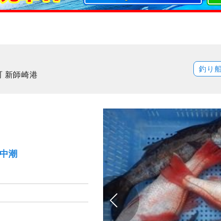
釣り
町 新師崎港
）中潮