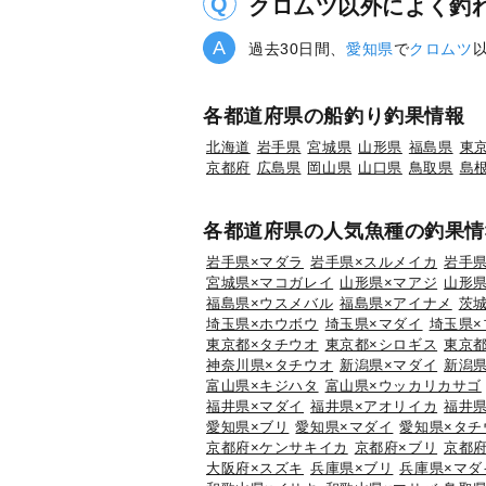
クロムツ以外によく釣
過去30日間、
愛知県
で
クロムツ
各都道府県の船釣り釣果情報
北海道
岩手県
宮城県
山形県
福島県
東
京都府
広島県
岡山県
山口県
鳥取県
島
各都道府県の人気魚種の釣果情
岩手県×マダラ
岩手県×スルメイカ
岩手県
宮城県×マコガレイ
山形県×マアジ
山形県
福島県×ウスメバル
福島県×アイナメ
茨
埼玉県×ホウボウ
埼玉県×マダイ
埼玉県×
東京都×タチウオ
東京都×シロギス
東京都
神奈川県×タチウオ
新潟県×マダイ
新潟県
富山県×キジハタ
富山県×ウッカリカサゴ
福井県×マダイ
福井県×アオリイカ
福井県
愛知県×ブリ
愛知県×マダイ
愛知県×タチ
京都府×ケンサキイカ
京都府×ブリ
京都府
大阪府×スズキ
兵庫県×ブリ
兵庫県×マダ