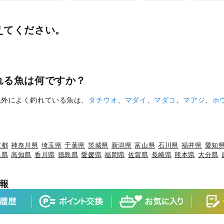
えてください。
れる魚は何ですか？
以外によく釣れている魚は、
タチウオ
、
マダイ
、
マダコ
、
マアジ
、
ホ
京都
神奈川県
埼玉県
千葉県
茨城県
新潟県
富山県
石川県
福井県
愛知
根県
高知県
香川県
徳島県
愛媛県
福岡県
佐賀県
長崎県
熊本県
大分県
報
×ブリ
岩手県×ケンサキイカ
岩手県×カサゴ
宮城県×ヒラメ
宮城県×マ
×マダイ
山形県×キジハタ
山形県×ケンサキイカ
山形県×マハタ
福島県
マダイ
茨城県×ブリ
茨城県×ヒラメ
茨城県×カサゴ
茨城県×ホウボウ
埼