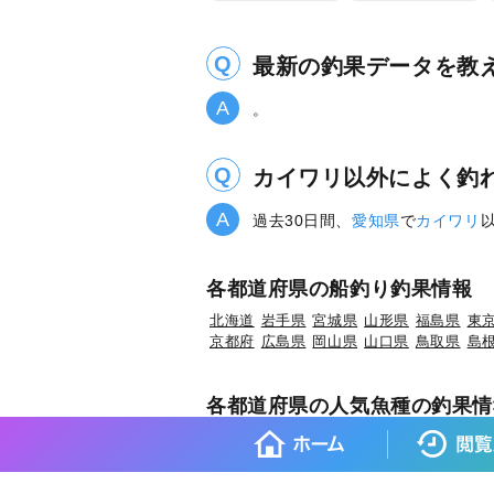
最新の釣果データを教
。
カイワリ以外によく釣
過去30日間、
愛知県
で
カイワリ
各都道府県の船釣り釣果情報
北海道
岩手県
宮城県
山形県
福島県
東
京都府
広島県
岡山県
山口県
鳥取県
島
各都道府県の人気魚種の釣果情
岩手県×マダラ
岩手県×スルメイカ
岩手県
宮城県×マコガレイ
山形県×マアジ
山形県
福島県×ウスメバル
福島県×ブリ
茨城県×