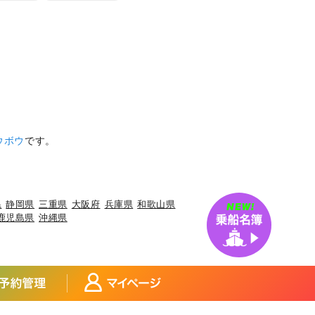
ウボウ
です。
県
静岡県
三重県
大阪府
兵庫県
和歌山県
鹿児島県
沖縄県
アジ
宮城県×アイナメ
宮城県×メバル
×マダイ
福島県×ヒラメ
福島県×チダイ
玉県×サワラ
埼玉県×タチウオ