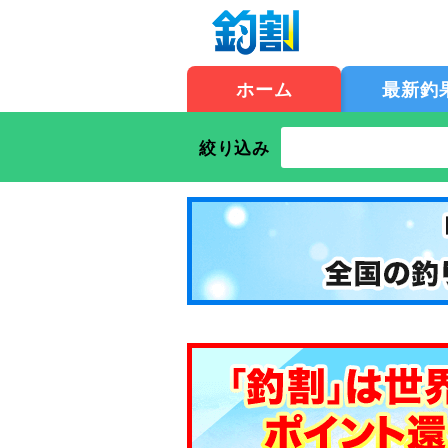
ホーム
最新釣
絞り込み