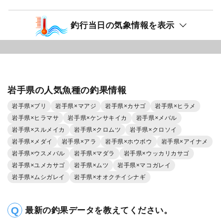
釣行当日の気象情報を表示
岩手県の人気魚種の釣果情報
岩手県×ブリ
岩手県×マアジ
岩手県×カサゴ
岩手県×ヒラメ
岩手県×ヒラマサ
岩手県×ケンサキイカ
岩手県×メバル
岩手県×スルメイカ
岩手県×クロムツ
岩手県×クロソイ
岩手県×メダイ
岩手県×アラ
岩手県×ホウボウ
岩手県×アイナメ
岩手県×ウスメバル
岩手県×マダラ
岩手県×ウッカリカサゴ
岩手県×ユメカサゴ
岩手県×ムツ
岩手県×マコガレイ
岩手県×ムシガレイ
岩手県×オオクチイシナギ
最新の釣果データを教えてください。