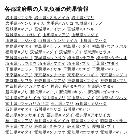
各都道府県の人気魚種の釣果情報
岩手県×マダラ
岩手県×スルメイカ
岩手県×ブリ
岩手県×ケンサキイカ
岩手県×カサゴ
宮城県×ヒラメ
宮城県×マアジ
宮城県×アイナメ
宮城県×メバル
宮城県×マコガレイ
山形県×マアジ
山形県×マダイ
山形県×キジハタ
山形県×ケンサキイカ
山形県×マハタ
福島県×マダイ
福島県×ヒラメ
福島県×チダイ
福島県×ウスメバル
福島県×ブリ
茨城県×マダイ
茨城県×ブリ
茨城県×ヒラメ
茨城県×カサゴ
茨城県×ホウボウ
埼玉県×サワラ
埼玉県×タチウオ
埼玉県×ホウボウ
埼玉県×マダイ
埼玉県×ブリ
千葉県×マダイ
千葉県×ヒラメ
千葉県×イサキ
千葉県×カサゴ
千葉県×マアジ
東京都×マアジ
東京都×タチウオ
東京都×シロギス
東京都×マダコ
東京都×サワラ
神奈川県×マアジ
神奈川県×マダイ
神奈川県×ブリ
神奈川県×アカアマダイ
神奈川県×タチウオ
新潟県×マダイ
新潟県×ブリ
新潟県×マアジ
新潟県×キダイ
新潟県×ゴマサバ
富山県×アオリイカ
富山県×ブリ
富山県×マダイ
富山県×キジハタ
富山県×ウッカリカサゴ
石川県×ブリ
石川県×キジハタ
石川県×マダイ
石川県×カサゴ
石川県×マアジ
福井県×ケンサキイカ
福井県×マダイ
福井県×アオリイカ
福井県×マアジ
福井県×スルメイカ
静岡県×マダイ
静岡県×イサキ
静岡県×マアジ
静岡県×タチウオ
静岡県×ブリ
愛知県×ブリ
愛知県×マダイ
愛知県×タチウオ
愛知県×ホウボウ
愛知県×マアジ