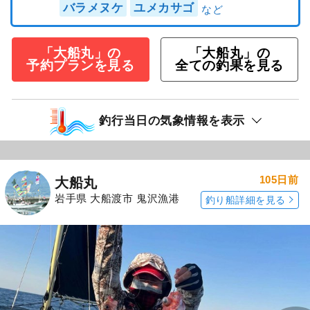
バラメヌケ
ユメカサゴ
「大船丸」の
「大船丸」の
予約プランを見る
全ての釣果を見る
釣行当日の気象情報を表示
105日前
大船丸
岩手県 大船渡市 鬼沢漁港
釣り船詳細を見る