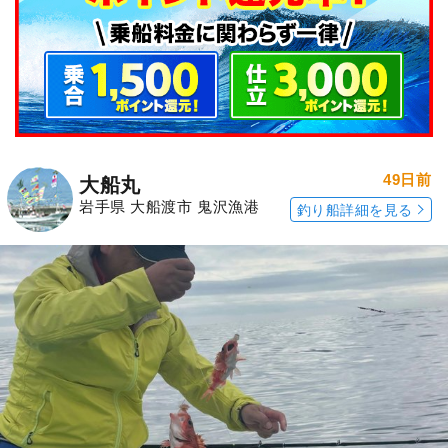
49日前
大船丸
岩手県 大船渡市 鬼沢漁港
釣り船詳細を見る