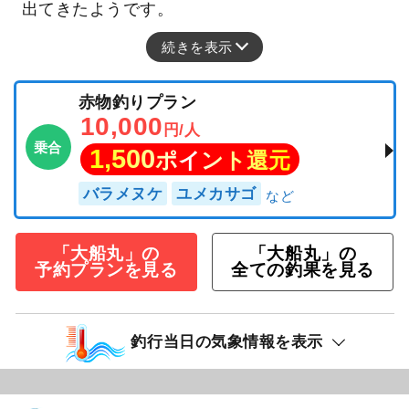
出てきたようです。
続きを表示
赤物釣りプラン
10,000
円/人
乗合
1,500
ポイント還元
バラメヌケ
ユメカサゴ
「大船丸」の
「大船丸」の
予約プランを見る
全ての釣果を見る
釣行当日の気象情報を表示