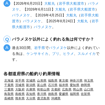
【2026年6月20日】
大船丸
（
岩手県
大船渡市
）
バラメ
ヌケ
、【2026年6月11日】
大船丸
（
岩手県
大船渡市
）
バラメヌケ
、【2026年4月25日】
大船丸
（
岩手県
大船
渡市
）
バラメヌケ
、【2025年8月24日】
大船丸
（
岩手
県
大船渡市
）
バラメヌケ
。
バラメヌケ以外によく釣れる魚は何ですか？
過去30日間、
岩手県
で
バラメヌケ
以外によく釣れてい
る魚は、
ケンサキイカ
、
ブリ
、
ヒラメ
、
スルメイカ
で
す。
各都道府県の船釣り釣果情報
北海道
岩手県
宮城県
山形県
福島県
東京都
神奈川県
埼玉県
千葉県
茨城県
新潟県
富山県
石川県
福井県
愛知県
静岡県
三重県
大阪府
兵庫県
和歌山県
京都府
広島県
岡山県
山口県
鳥取県
島根県
高知県
香川県
徳島県
愛媛県
福岡県
佐賀県
長崎県
熊本県
大分県
鹿児島県
沖縄県