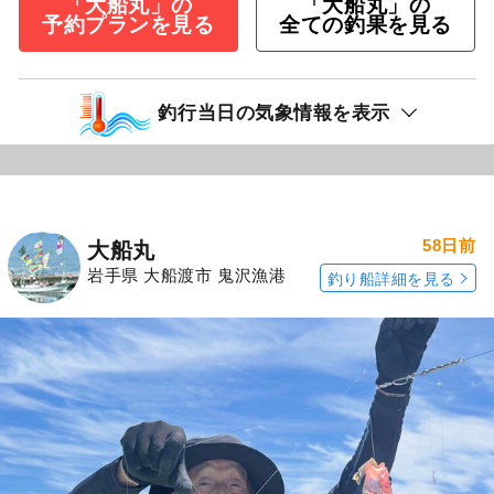
「大船丸」の
「大船丸」の
予約プランを見る
全ての釣果を見る
釣行当日の気象情報を表示
58日前
大船丸
岩手県 大船渡市 鬼沢漁港
釣り船詳細を見る