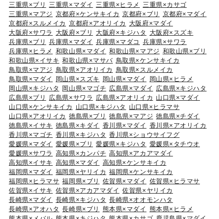
三重県×ブリ
三重県×マダイ
三重県×ヒラメ
三重県×カサゴ
三重県×マアジ
京都府×ケンサキイカ
京都府×ブリ
京都府×マダイ
京都府×スルメイカ
京都府×アオリイカ
大阪府×マダイ
大阪府×サワラ
大阪府×ブリ
大阪府×キジハタ
大阪府×スズキ
兵庫県×ブリ
兵庫県×マダイ
兵庫県×マダコ
兵庫県×サワラ
兵庫県×ヒラメ
和歌山県×マダイ
和歌山県×マアジ
和歌山県×ブリ
和歌山県×イサキ
和歌山県×マサバ
鳥取県×ケンサキイカ
鳥取県×マアジ
鳥取県×アオリイカ
鳥取県×スルメイカ
鳥取県×マダイ
岡山県×スズキ
岡山県×マダイ
岡山県×ヒラメ
岡山県×キジハタ
岡山県×マゴチ
広島県×マダイ
広島県×キジハタ
広島県×ブリ
広島県×サワラ
広島県×アオリイカ
山口県×マダイ
山口県×ケンサキイカ
山口県×キジハタ
山口県×ヒラマサ
山口県×アオリイカ
徳島県×ブリ
徳島県×マアジ
徳島県×チダイ
徳島県×イサキ
徳島県×キダイ
香川県×マダイ
香川県×アオリイカ
香川県×マゴチ
香川県×キジハタ
香川県×ショウサイフグ
愛媛県×マダイ
愛媛県×ブリ
愛媛県×キジハタ
愛媛県×タチウオ
愛媛県×サワラ
高知県×カンパチ
高知県×アカアマダイ
高知県×イサキ
高知県×マダイ
高知県×ケンサキイカ
福岡県×マダイ
福岡県×ヤリイカ
福岡県×ケンサキイカ
福岡県×ヒラマサ
福岡県×ブリ
佐賀県×マダイ
佐賀県×ヒラマサ
佐賀県×イサキ
佐賀県×アカアマダイ
佐賀県×ヤリイカ
長崎県×マダイ
長崎県×キジハタ
長崎県×オオモンハタ
長崎県×アオハタ
長崎県×ブリ
熊本県×マダイ
熊本県×ヒラメ
熊本県×メバル
熊本県×キジハタ
熊本県×カサゴ
鹿児島県×マダイ