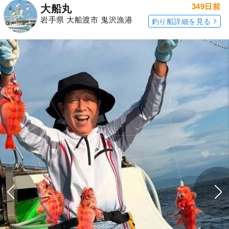
349日前
大船丸
岩手県 大船渡市 鬼沢漁港
釣り船詳細を見る