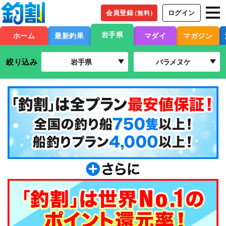
会員登録
ログイン
（無料）
岩手県
ホーム
最新釣果
マダイ
マガジン
絞り込み
岩手県
バラメヌケ