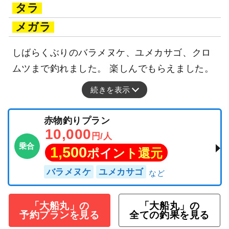
タラ
メガラ
しばらくぶりのバラメヌケ、ユメカサゴ、クロ
ムツまで釣れました。 楽しんでもらえました。
続きを表示
赤物釣りプラン
10,000
円/人
乗合
1,500
ポイント還元
バラメヌケ
ユメカサゴ
「大船丸」の
「大船丸」の
予約プランを見る
全ての釣果を見る