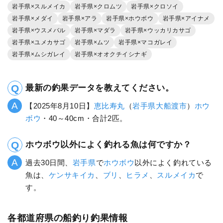
岩手県×スルメイカ
岩手県×クロムツ
岩手県×クロソイ
岩手県×メダイ
岩手県×アラ
岩手県×ホウボウ
岩手県×アイナメ
岩手県×ウスメバル
岩手県×マダラ
岩手県×ウッカリカサゴ
岩手県×ユメカサゴ
岩手県×ムツ
岩手県×マコガレイ
岩手県×ムシガレイ
岩手県×オオクチイシナギ
最新の釣果データを教えてください。
【2025年8月10日】
恵比寿丸
（
岩手県
大船渡市
）
ホウ
ボウ
・40～40cm・合計2匹。
ホウボウ以外によく釣れる魚は何ですか？
過去30日間、
岩手県
で
ホウボウ
以外によく釣れている
魚は、
ケンサキイカ
、
ブリ
、
ヒラメ
、
スルメイカ
で
す。
各都道府県の船釣り釣果情報