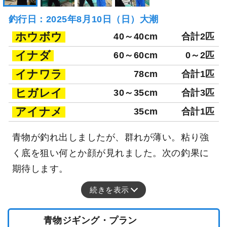
釣行日：2025年8月10日（日）大潮
ホウボウ
40～40cm
合計2匹
イナダ
60～60cm
0～2匹
イナワラ
78cm
合計1匹
ヒガレイ
30～35cm
合計3匹
アイナメ
35cm
合計1匹
青物が釣れ出しましたが、群れが薄い。粘り強
く底を狙い何とか顔が見れました。次の釣果に
期待します。
続きを表示
青物ジギング・プラン