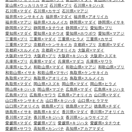
富山県×ウッカリカサゴ
石川県×ブリ
石川県×キジハタ
石川県×マダイ
石川県×カサゴ
石川県×マアジ
福井県×ケンサキイカ
福井県×マダイ
福井県×アオリイカ
福井県×マアジ
福井県×スルメイカ
静岡県×マダイ
静岡県×イサキ
静岡県×マアジ
静岡県×タチウオ
静岡県×ブリ
愛知県×ブリ
愛知県×マダイ
愛知県×タチウオ
愛知県×ホウボウ
愛知県×マアジ
三重県×ブリ
三重県×マダイ
三重県×ヒラメ
三重県×カサゴ
三重県×マアジ
京都府×ケンサキイカ
京都府×ブリ
京都府×マダイ
京都府×スルメイカ
京都府×アオリイカ
大阪府×マダイ
大阪府×サワラ
大阪府×ブリ
大阪府×キジハタ
大阪府×スズキ
兵庫県×ブリ
兵庫県×マダイ
兵庫県×マダコ
兵庫県×サワラ
兵庫県×ヒラメ
和歌山県×マダイ
和歌山県×マアジ
和歌山県×ブリ
和歌山県×イサキ
和歌山県×マサバ
鳥取県×ケンサキイカ
鳥取県×マアジ
鳥取県×アオリイカ
鳥取県×スルメイカ
鳥取県×マダイ
岡山県×スズキ
岡山県×マダイ
岡山県×ヒラメ
岡山県×キジハタ
岡山県×マゴチ
広島県×マダイ
広島県×キジハタ
広島県×ブリ
広島県×サワラ
広島県×アオリイカ
山口県×マダイ
山口県×ケンサキイカ
山口県×キジハタ
山口県×ヒラマサ
山口県×アオリイカ
徳島県×ブリ
徳島県×マアジ
徳島県×チダイ
徳島県×イサキ
徳島県×キダイ
香川県×マダイ
香川県×アオリイカ
香川県×マゴチ
香川県×キジハタ
香川県×ショウサイフグ
愛媛県×マダイ
愛媛県×ブリ
愛媛県×キジハタ
愛媛県×タチウオ
愛媛県×サワラ
高知県×カンパチ
高知県×アカアマダイ