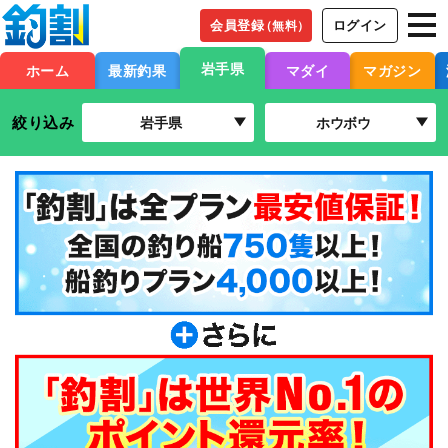
会員登録
ログイン
（無料）
岩手県
ホーム
最新釣果
マダイ
マガジン
絞り込み
岩手県
ホウボウ