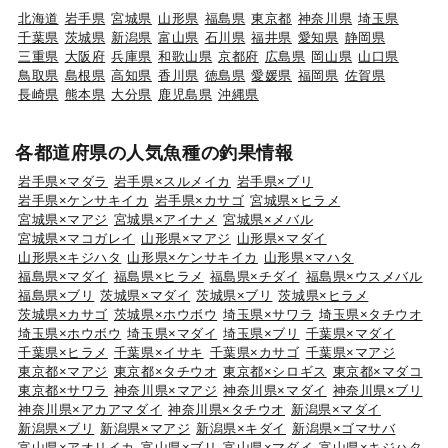
北海道
岩手県
宮城県
山形県
福島県
東京都
神奈川県
埼玉県
千葉県
茨城県
新潟県
富山県
石川県
福井県
愛知県
静岡県
三重県
大阪府
兵庫県
和歌山県
京都府
広島県
岡山県
山口県
鳥取県
島根県
高知県
香川県
徳島県
愛媛県
福岡県
佐賀県
長崎県
熊本県
大分県
鹿児島県
沖縄県
各都道府県の人気魚種の釣果情報
岩手県×マダラ
岩手県×スルメイカ
岩手県×ブリ
岩手県×ケンサキイカ
岩手県×カサゴ
宮城県×ヒラメ
宮城県×マアジ
宮城県×アイナメ
宮城県×メバル
宮城県×マコガレイ
山形県×マアジ
山形県×マダイ
山形県×キジハタ
山形県×ケンサキイカ
山形県×マハタ
福島県×マダイ
福島県×ヒラメ
福島県×チダイ
福島県×ウスメバル
福島県×ブリ
茨城県×マダイ
茨城県×ブリ
茨城県×ヒラメ
茨城県×カサゴ
茨城県×ホウボウ
埼玉県×サワラ
埼玉県×タチウオ
埼玉県×ホウボウ
埼玉県×マダイ
埼玉県×ブリ
千葉県×マダイ
千葉県×ヒラメ
千葉県×イサキ
千葉県×カサゴ
千葉県×マアジ
東京都×マアジ
東京都×タチウオ
東京都×シロギス
東京都×マダコ
東京都×サワラ
神奈川県×マアジ
神奈川県×マダイ
神奈川県×ブリ
神奈川県×アカアマダイ
神奈川県×タチウオ
新潟県×マダイ
新潟県×ブリ
新潟県×マアジ
新潟県×キダイ
新潟県×ゴマサバ
富山県×アオリイカ
富山県×ブリ
富山県×マダイ
富山県×キジハタ