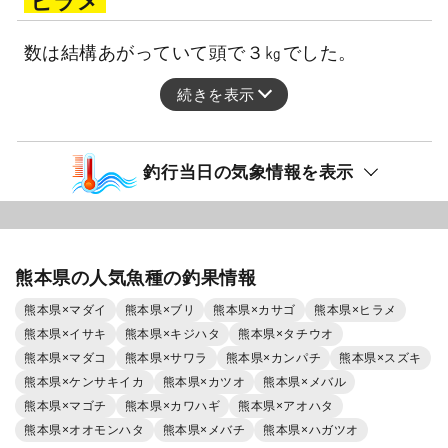
ヒラメ
数は結構あがっていて頭で３㎏でした。
続きを表示
釣行当日の気象情報を表示
熊本県の人気魚種の釣果情報
熊本県×マダイ
熊本県×ブリ
熊本県×カサゴ
熊本県×ヒラメ
熊本県×イサキ
熊本県×キジハタ
熊本県×タチウオ
熊本県×マダコ
熊本県×サワラ
熊本県×カンパチ
熊本県×スズキ
熊本県×ケンサキイカ
熊本県×カツオ
熊本県×メバル
熊本県×マゴチ
熊本県×カワハギ
熊本県×アオハタ
熊本県×オオモンハタ
熊本県×メバチ
熊本県×ハガツオ