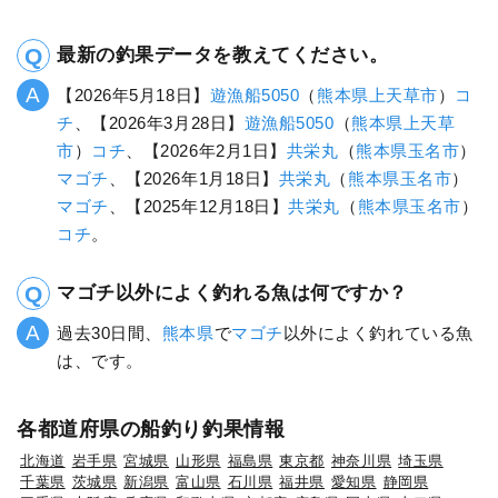
最新の釣果データを教えてください。
【2026年5月18日】
遊漁船5050
（
熊本県
上天草市
）
コ
チ
、【2026年3月28日】
遊漁船5050
（
熊本県
上天草
市
）
コチ
、【2026年2月1日】
共栄丸
（
熊本県
玉名市
）
マゴチ
、【2026年1月18日】
共栄丸
（
熊本県
玉名市
）
マゴチ
、【2025年12月18日】
共栄丸
（
熊本県
玉名市
）
コチ
。
マゴチ以外によく釣れる魚は何ですか？
過去30日間、
熊本県
で
マゴチ
以外によく釣れている魚
は、です。
各都道府県の船釣り釣果情報
北海道
岩手県
宮城県
山形県
福島県
東京都
神奈川県
埼玉県
千葉県
茨城県
新潟県
富山県
石川県
福井県
愛知県
静岡県