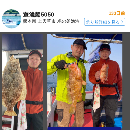
133日前
遊漁船5050
熊本県 上天草市 鳩の釜漁港
釣り船詳細を見る