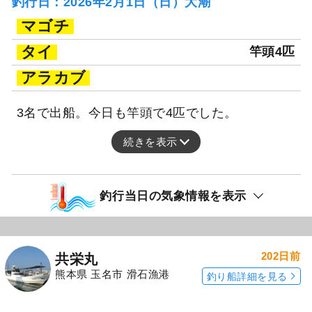
釣行日：2026年2月1日（日）大潮
マゴチ
タイ
竿頭4匹
アラカブ
3名で出船。今日も竿頭で4匹でした。
続きを表示
釣行当日の気象情報を表示
202日前
共栄丸
熊本県 玉名市 滑石漁港
釣り船詳細を見る