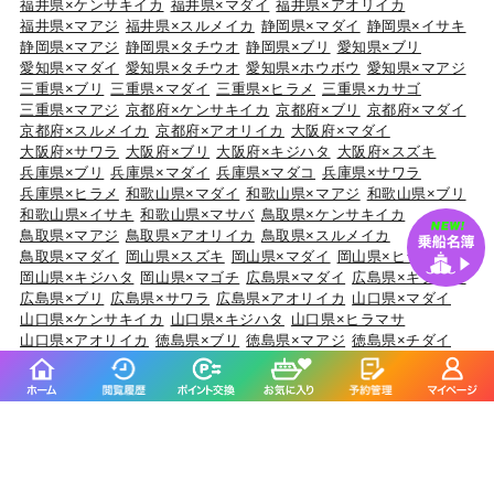
福井県×ケンサキイカ
福井県×マダイ
福井県×アオリイカ
福井県×マアジ
福井県×スルメイカ
静岡県×マダイ
静岡県×イサキ
静岡県×マアジ
静岡県×タチウオ
静岡県×ブリ
愛知県×ブリ
愛知県×マダイ
愛知県×タチウオ
愛知県×ホウボウ
愛知県×マアジ
三重県×ブリ
三重県×マダイ
三重県×ヒラメ
三重県×カサゴ
三重県×マアジ
京都府×ケンサキイカ
京都府×ブリ
京都府×マダイ
京都府×スルメイカ
京都府×アオリイカ
大阪府×マダイ
大阪府×サワラ
大阪府×ブリ
大阪府×キジハタ
大阪府×スズキ
兵庫県×ブリ
兵庫県×マダイ
兵庫県×マダコ
兵庫県×サワラ
兵庫県×ヒラメ
和歌山県×マダイ
和歌山県×マアジ
和歌山県×ブリ
和歌山県×イサキ
和歌山県×マサバ
鳥取県×ケンサキイカ
鳥取県×マアジ
鳥取県×アオリイカ
鳥取県×スルメイカ
鳥取県×マダイ
岡山県×スズキ
岡山県×マダイ
岡山県×ヒラメ
岡山県×キジハタ
岡山県×マゴチ
広島県×マダイ
広島県×キジハタ
広島県×ブリ
広島県×サワラ
広島県×アオリイカ
山口県×マダイ
山口県×ケンサキイカ
山口県×キジハタ
山口県×ヒラマサ
山口県×アオリイカ
徳島県×ブリ
徳島県×マアジ
徳島県×チダイ
徳島県×イサキ
徳島県×キダイ
香川県×マダイ
香川県×アオリイカ
香川県×マゴチ
香川県×キジハタ
香川県×ショウサイフグ
愛媛県×マダイ
愛媛県×ブリ
愛媛県×キジハタ
愛媛県×タチウオ
愛媛県×サワラ
高知県×カンパチ
高知県×アカアマダイ
高知県×イサキ
高知県×マダイ
高知県×ケンサキイカ
福岡県×マダイ
福岡県×ヤリイカ
福岡県×ケンサキイカ
福岡県×ヒラマサ
福岡県×ブリ
佐賀県×マダイ
佐賀県×ヒラマサ