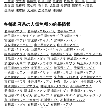
三重県
大阪府
兵庫県
和歌山県
京都府
広島県
岡山県
山口県
鳥取県
島根県
高知県
香川県
徳島県
愛媛県
福岡県
佐賀県
長崎県
熊本県
大分県
鹿児島県
沖縄県
各都道府県の人気魚種の釣果情報
岩手県×マダラ
岩手県×スルメイカ
岩手県×ブリ
岩手県×ケンサキイカ
岩手県×カサゴ
宮城県×ヒラメ
宮城県×マアジ
宮城県×アイナメ
宮城県×メバル
宮城県×マコガレイ
山形県×マアジ
山形県×マダイ
山形県×キジハタ
山形県×ケンサキイカ
山形県×マハタ
福島県×マダイ
福島県×ヒラメ
福島県×チダイ
福島県×ウスメバル
福島県×ブリ
茨城県×マダイ
茨城県×ブリ
茨城県×ヒラメ
茨城県×カサゴ
茨城県×ホウボウ
埼玉県×サワラ
埼玉県×タチウオ
埼玉県×ホウボウ
埼玉県×マダイ
埼玉県×ブリ
千葉県×マダイ
千葉県×ヒラメ
千葉県×イサキ
千葉県×カサゴ
千葉県×マアジ
東京都×マアジ
東京都×タチウオ
東京都×シロギス
東京都×マダコ
東京都×サワラ
神奈川県×マアジ
神奈川県×マダイ
神奈川県×ブリ
神奈川県×アカアマダイ
神奈川県×タチウオ
新潟県×マダイ
新潟県×ブリ
新潟県×マアジ
新潟県×キダイ
新潟県×ゴマサバ
富山県×アオリイカ
富山県×ブリ
富山県×マダイ
富山県×キジハタ
富山県×ウッカリカサゴ
石川県×ブリ
石川県×キジハタ
石川県×マダイ
石川県×カサゴ
石川県×マアジ