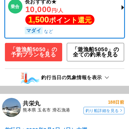
長おすすめ★
乗合
10,000
円/人
1,500
ポイント還元
マダイ
「遊漁船5050」の
「遊漁船5050」の
予約プランを見る
全ての釣果を見る
釣行当日の気象情報を表示
188日前
共栄丸
熊本県 玉名市 滑石漁港
釣り船詳細を見る