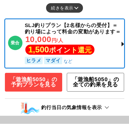
続きを表示
SLJ釣りプラン【2名様からの受付】＝
釣り場によって料金の変動があります＝
10,000
円/人
乗合
1,500
ポイント還元
ヒラメ
マダイ
「遊漁船5050」の
「遊漁船5050」の
予約プランを見る
全ての釣果を見る
釣行当日の気象情報を表示