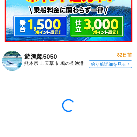
82日前
遊漁船5050
熊本県 上天草市 鳩の釜漁港
釣り船詳細を見る