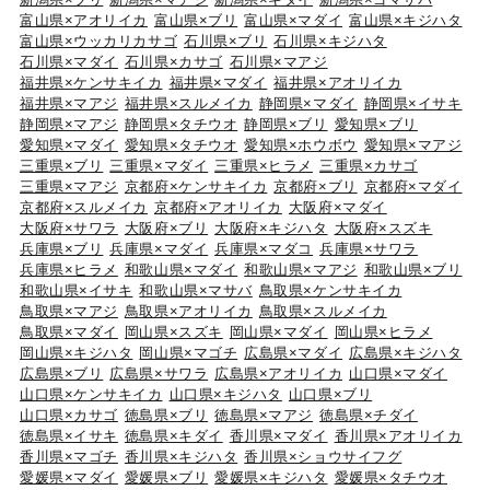
富山県×アオリイカ
富山県×ブリ
富山県×マダイ
富山県×キジハタ
富山県×ウッカリカサゴ
石川県×ブリ
石川県×キジハタ
石川県×マダイ
石川県×カサゴ
石川県×マアジ
福井県×ケンサキイカ
福井県×マダイ
福井県×アオリイカ
福井県×マアジ
福井県×スルメイカ
静岡県×マダイ
静岡県×イサキ
静岡県×マアジ
静岡県×タチウオ
静岡県×ブリ
愛知県×ブリ
愛知県×マダイ
愛知県×タチウオ
愛知県×ホウボウ
愛知県×マアジ
三重県×ブリ
三重県×マダイ
三重県×ヒラメ
三重県×カサゴ
三重県×マアジ
京都府×ケンサキイカ
京都府×ブリ
京都府×マダイ
京都府×スルメイカ
京都府×アオリイカ
大阪府×マダイ
大阪府×サワラ
大阪府×ブリ
大阪府×キジハタ
大阪府×スズキ
兵庫県×ブリ
兵庫県×マダイ
兵庫県×マダコ
兵庫県×サワラ
兵庫県×ヒラメ
和歌山県×マダイ
和歌山県×マアジ
和歌山県×ブリ
和歌山県×イサキ
和歌山県×マサバ
鳥取県×ケンサキイカ
鳥取県×マアジ
鳥取県×アオリイカ
鳥取県×スルメイカ
鳥取県×マダイ
岡山県×スズキ
岡山県×マダイ
岡山県×ヒラメ
岡山県×キジハタ
岡山県×マゴチ
広島県×マダイ
広島県×キジハタ
広島県×ブリ
広島県×サワラ
広島県×アオリイカ
山口県×マダイ
山口県×ケンサキイカ
山口県×キジハタ
山口県×ブリ
山口県×カサゴ
徳島県×ブリ
徳島県×マアジ
徳島県×チダイ
徳島県×イサキ
徳島県×キダイ
香川県×マダイ
香川県×アオリイカ
香川県×マゴチ
香川県×キジハタ
香川県×ショウサイフグ
愛媛県×マダイ
愛媛県×ブリ
愛媛県×キジハタ
愛媛県×タチウオ