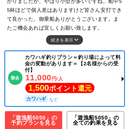
がりましたが、やはり小型が多いですね。船中5
5杯ほどで個人差はありますけど皆さん安打でき
て良かった。御乗船ありがとうございます。ま
たご機会あれば宜しくお願い致します。
続きを表示
カワハギ釣りプラン＝釣り場によって料
金の変動があります＝【2名様からの受
付】
11,000
乗合
円/人
1,500
ポイント還元
カワハギ
「遊漁船5050」の
「遊漁船5050」の
予約プランを見る
全ての釣果を見る