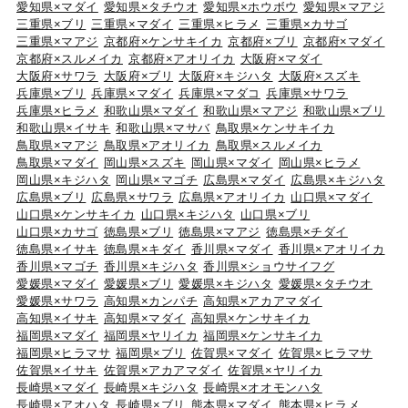
愛知県×マダイ
愛知県×タチウオ
愛知県×ホウボウ
愛知県×マアジ
三重県×ブリ
三重県×マダイ
三重県×ヒラメ
三重県×カサゴ
三重県×マアジ
京都府×ケンサキイカ
京都府×ブリ
京都府×マダイ
京都府×スルメイカ
京都府×アオリイカ
大阪府×マダイ
大阪府×サワラ
大阪府×ブリ
大阪府×キジハタ
大阪府×スズキ
兵庫県×ブリ
兵庫県×マダイ
兵庫県×マダコ
兵庫県×サワラ
兵庫県×ヒラメ
和歌山県×マダイ
和歌山県×マアジ
和歌山県×ブリ
和歌山県×イサキ
和歌山県×マサバ
鳥取県×ケンサキイカ
鳥取県×マアジ
鳥取県×アオリイカ
鳥取県×スルメイカ
鳥取県×マダイ
岡山県×スズキ
岡山県×マダイ
岡山県×ヒラメ
岡山県×キジハタ
岡山県×マゴチ
広島県×マダイ
広島県×キジハタ
広島県×ブリ
広島県×サワラ
広島県×アオリイカ
山口県×マダイ
山口県×ケンサキイカ
山口県×キジハタ
山口県×ブリ
山口県×カサゴ
徳島県×ブリ
徳島県×マアジ
徳島県×チダイ
徳島県×イサキ
徳島県×キダイ
香川県×マダイ
香川県×アオリイカ
香川県×マゴチ
香川県×キジハタ
香川県×ショウサイフグ
愛媛県×マダイ
愛媛県×ブリ
愛媛県×キジハタ
愛媛県×タチウオ
愛媛県×サワラ
高知県×カンパチ
高知県×アカアマダイ
高知県×イサキ
高知県×マダイ
高知県×ケンサキイカ
福岡県×マダイ
福岡県×ヤリイカ
福岡県×ケンサキイカ
福岡県×ヒラマサ
福岡県×ブリ
佐賀県×マダイ
佐賀県×ヒラマサ
佐賀県×イサキ
佐賀県×アカアマダイ
佐賀県×ヤリイカ
長崎県×マダイ
長崎県×キジハタ
長崎県×オオモンハタ
長崎県×アオハタ
長崎県×ブリ
熊本県×マダイ
熊本県×ヒラメ