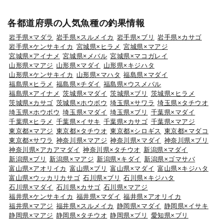
各都道府県の人気魚種の釣果情報
岩手県×マダラ
岩手県×スルメイカ
岩手県×ブリ
岩手県×カサゴ
岩手県×ケンサキイカ
宮城県×ヒラメ
宮城県×マアジ
宮城県×アイナメ
宮城県×メバル
宮城県×マコガレイ
山形県×マアジ
山形県×マダイ
山形県×キジハタ
山形県×ケンサキイカ
山形県×マハタ
福島県×マダイ
福島県×ヒラメ
福島県×チダイ
福島県×ウスメバル
福島県×アイナメ
茨城県×マダイ
茨城県×ブリ
茨城県×ヒラメ
茨城県×カサゴ
茨城県×ホウボウ
埼玉県×サワラ
埼玉県×タチウオ
埼玉県×ホウボウ
埼玉県×マダイ
埼玉県×ブリ
千葉県×マダイ
千葉県×ヒラメ
千葉県×イサキ
千葉県×カサゴ
千葉県×マアジ
東京都×マアジ
東京都×タチウオ
東京都×シロギス
東京都×マダコ
東京都×サワラ
神奈川県×マアジ
神奈川県×マダイ
神奈川県×ブリ
神奈川県×アカアマダイ
神奈川県×タチウオ
新潟県×マダイ
新潟県×ブリ
新潟県×マアジ
新潟県×キダイ
新潟県×ゴマサバ
富山県×アオリイカ
富山県×ブリ
富山県×マダイ
富山県×キジハタ
富山県×ウッカリカサゴ
石川県×ブリ
石川県×キジハタ
石川県×マダイ
石川県×カサゴ
石川県×マアジ
福井県×ケンサキイカ
福井県×マダイ
福井県×アオリイカ
福井県×マアジ
福井県×スルメイカ
静岡県×マダイ
静岡県×イサキ
静岡県×マアジ
静岡県×タチウオ
静岡県×ブリ
愛知県×ブリ