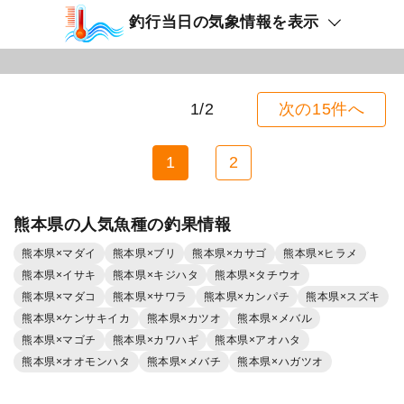
釣行当日の気象情報を表示
1/2
次の15件へ
1
2
熊本県の人気魚種の釣果情報
熊本県×マダイ
熊本県×ブリ
熊本県×カサゴ
熊本県×ヒラメ
熊本県×イサキ
熊本県×キジハタ
熊本県×タチウオ
熊本県×マダコ
熊本県×サワラ
熊本県×カンパチ
熊本県×スズキ
熊本県×ケンサキイカ
熊本県×カツオ
熊本県×メバル
熊本県×マゴチ
熊本県×カワハギ
熊本県×アオハタ
熊本県×オオモンハタ
熊本県×メバチ
熊本県×ハガツオ