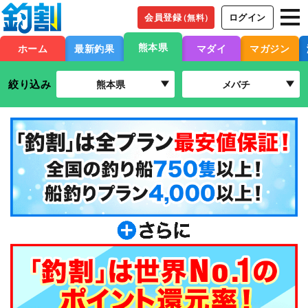
会員登録
ログイン
（無料）
熊本県
ホーム
最新釣果
マダイ
マガジン
絞り込み
熊本県
メバチ