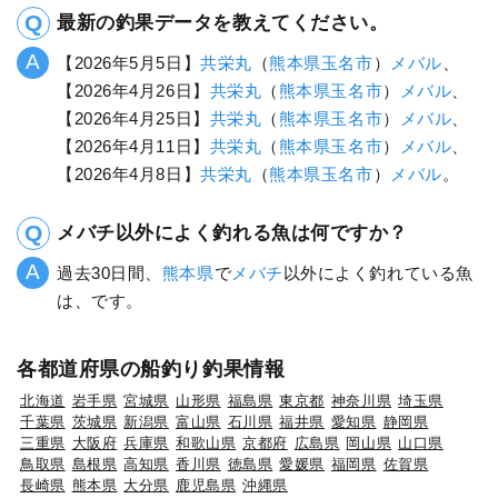
最新の釣果データを教えてください。
【2026年5月5日】
共栄丸
（
熊本県
玉名市
）
メバル
、
【2026年4月26日】
共栄丸
（
熊本県
玉名市
）
メバル
、
【2026年4月25日】
共栄丸
（
熊本県
玉名市
）
メバル
、
【2026年4月11日】
共栄丸
（
熊本県
玉名市
）
メバル
、
【2026年4月8日】
共栄丸
（
熊本県
玉名市
）
メバル
。
メバチ以外によく釣れる魚は何ですか？
過去30日間、
熊本県
で
メバチ
以外によく釣れている魚
は、です。
各都道府県の船釣り釣果情報
北海道
岩手県
宮城県
山形県
福島県
東京都
神奈川県
埼玉県
千葉県
茨城県
新潟県
富山県
石川県
福井県
愛知県
静岡県
三重県
大阪府
兵庫県
和歌山県
京都府
広島県
岡山県
山口県
鳥取県
島根県
高知県
香川県
徳島県
愛媛県
福岡県
佐賀県
長崎県
熊本県
大分県
鹿児島県
沖縄県