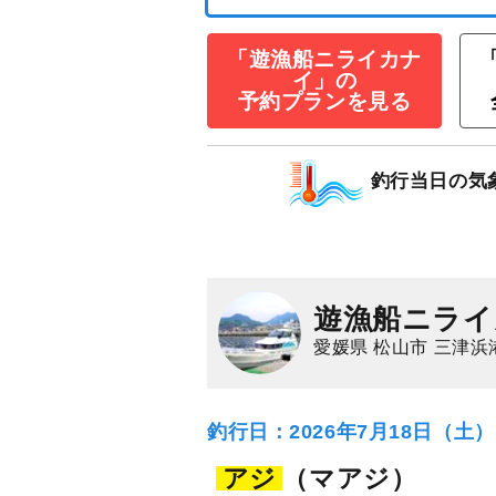
「遊漁船ニライカナ
イ」の
予約プランを見る
マダイ釣りプラ
ラ・ひとつテンヤ
★
釣行当日の気
11,000
乗合
円/人
1,500
ポイン
マダイ
遊漁船ニライ
愛媛県 松山市 三津浜
釣行日：2026年7月18日（土
アジ
（マアジ）