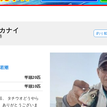
カナイ
釣り
港
）若潮
竿頭20匹
竿頭10匹
船、 タチウオどうやら
、ありがとうございま