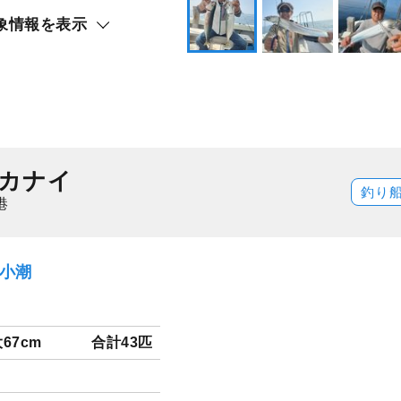
象情報を表示
カナイ
釣り
港
）小潮
67cm
合計43匹