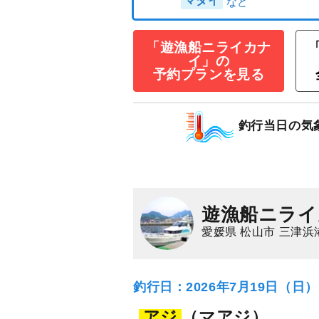
マダイ釣りプラ
ラ・ひとつテンヤ
「遊漁船ニライカナ
★
イ」の
予約プランを見る
11,000
乗合
円/人
1,500
ポイン
釣行当日の気
マダイ
遊漁船ニライ
愛媛県 松山市 三津浜
釣行日：2026年7月19日（日
アジ
（マアジ）