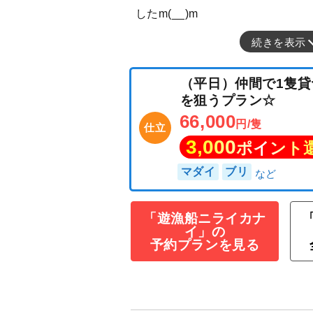
したm(__)m
続きを表示
（平日）仲間で1
を狙うプラン☆
66,000
円/隻
仕立
3,000
ポイン
「遊漁船ニライカナ
イ」の
マダイ
ブリ
予約プランを見る