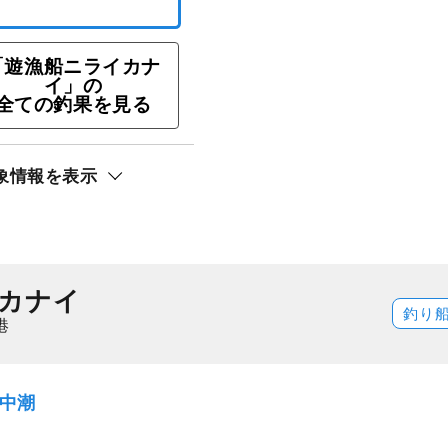
ン★タイラバ・鯛カブ
OK！★船長おすすめ
「遊漁船ニライカナ
イ」の
全ての釣果を見る
ト還元
象情報を表示
カナイ
釣り
港
）中潮