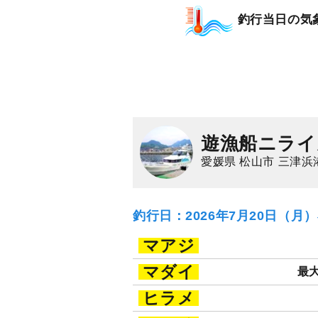
釣行当日の気
遊漁船ニライ
愛媛県 松山市 三津浜
釣行日：2026年7月20日（月
マアジ
マダイ
最大
ヒラメ