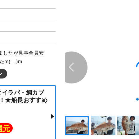
ましたが見事全員安
m(__)m