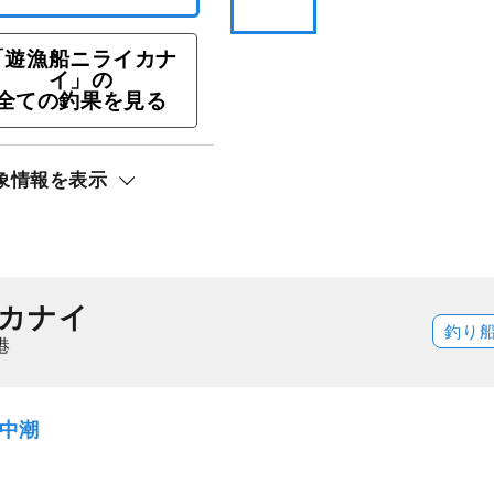
「遊漁船ニライカナ
イ」の
全ての釣果を見る
ン★タイラバ・鯛カブ
OK！★船長おすすめ
象情報を表示
ト還元
カナイ
釣り
港
）中潮