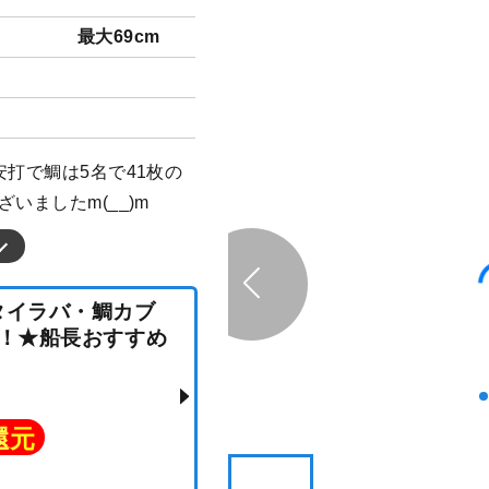
最大69cm
安打で鯛は5名で41枚の
いましたm(__)m