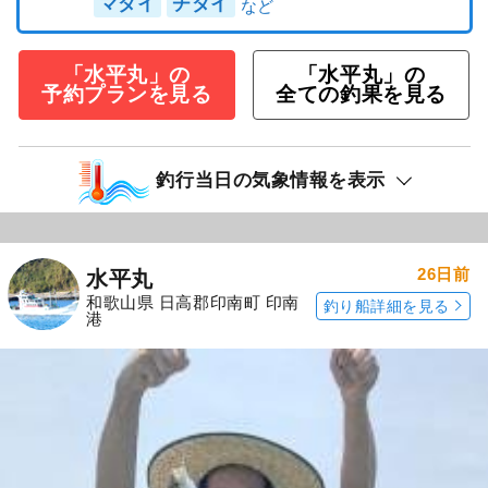
マダイ
チダイ
「水平丸」の
「水平丸」の
予約プランを見る
全ての釣果を見る
釣行当日の気象情報を表示
26日前
水平丸
和歌山県 日高郡印南町 印南
釣り船詳細を見る
港