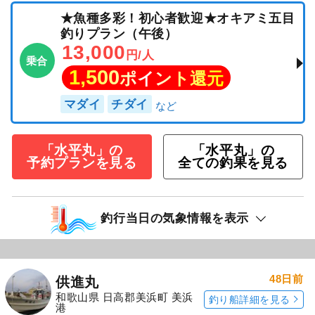
★魚種多彩！初心者歓迎★オキアミ五目
釣りプラン（午後）
13,000
円/人
乗合
1,500
ポイント還元
マダイ
チダイ
「水平丸」の
「水平丸」の
予約プランを見る
全ての釣果を見る
釣行当日の気象情報を表示
48日前
供進丸
和歌山県 日高郡美浜町 美浜
釣り船詳細を見る
港