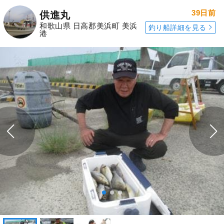
39日前
供進丸
和歌山県 日高郡美浜町 美浜
釣り船詳細を見る
港