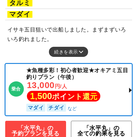
タルミ
マダイ
イサキ五目狙いで出船しました。まずまずいろ
いろ釣れました。
続きを表示
★魚種多彩！初心者歓迎★オキアミ五目
釣りプラン（午後）
13,000
円/人
乗合
1,500
ポイント還元
マダイ
チダイ
「水平丸」の
「水平丸」の
予約プランを見る
全ての釣果を見る