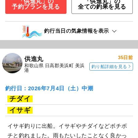
「供進丸」の
「供進丸」の
予約プランを見る
全ての釣果を見る
釣行当日の気象情報を表示
35日前
供進丸
和歌山県 日高郡美浜町 美浜
釣り船詳細を見る
港
釣行日：2026年7月4日（土）中潮
チダイ
イサギ
イサギ釣りに出船。イサギやチダイなどボチボ
チと釣れました。雨もたいしたことなく良かっ