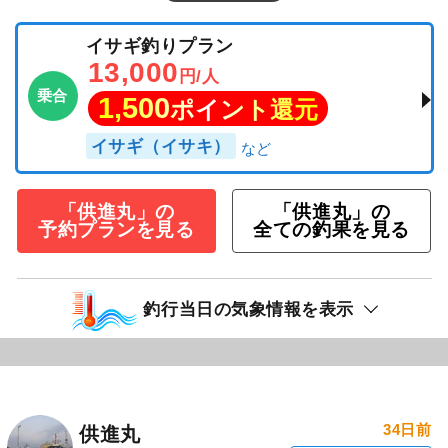
イサギ釣りプラン
13,000
円/人
乗合
1,500
ポイント還元
イサギ（イサキ）
「供進丸」の
「供進丸」の
予約プランを見る
全ての釣果を見る
釣行当日の気象情報を表示
34日前
供進丸