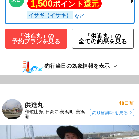
1,500
ポイント還元
イサギ（イサキ）
「供進丸」の
「供進丸」の
予約プランを見る
全ての釣果を見る
釣行当日の気象情報を表示
40日前
供進丸
和歌山県 日高郡美浜町 美浜
釣り船詳細を見る
港