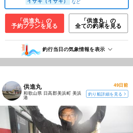
イサギ（イサキ）
「供進丸」の
「供進丸」の
予約プランを見る
全ての釣果を見る
釣行当日の気象情報を表示
49日前
供進丸
和歌山県 日高郡美浜町 美浜
釣り船詳細を見る
港