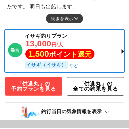
たです。 明日も出船します。
続きを表示
イサギ釣りプラン
13,000
円/人
乗合
1,500
ポイント還元
イサギ（イサキ）
「供進丸」の
「供進丸」の
予約プランを見る
全ての釣果を見る
釣行当日の気象情報を表示