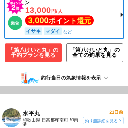
ン
13,000
円/人
3,000
ポイント還元
乗合
イサキ
マダイ
「第八けいと丸」の
「第八けいと丸」の
予約プランを見る
全ての釣果を見る
釣行当日の気象情報を表示
21日前
水平丸
和歌山県 日高郡印南町 印南
釣り船詳細を見る
港