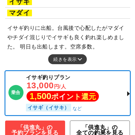
イサギ
マダイ
イサギ釣りに出船。台風後で心配したがマダイ
やチダイ混じりでイサギも良く釣れ楽しめまし
た。 明日も出船します。空席多数。
続きを表示
イサギ釣りプラン
13,000
円/人
乗合
1,500
ポイント還元
イサギ（イサキ）
「供進丸」の
「供進丸」の
予約プランを見る
全ての釣果を見る