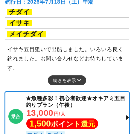
釣行日：2026年7月18日（土）中潮
チダイ
イサキ
メイチダイ
イサキ五目狙いで出船しました。いろいろ良く
釣れました。お問い合わせなどお待ちしていま
す。
続きを表示
★魚種多彩！初心者歓迎★オキアミ五目
釣りプラン（午後）
13,000
円/人
乗合
1,500
ポイント還元