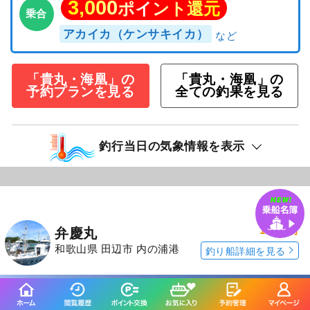
3,000
ポイント還元
乗合
アカイカ（ケンサキイカ）
「貴丸・海凰」の
「貴丸・海凰」の
予約プランを見る
全ての釣果を見る
釣行当日の気象情報を表示
174日前
弁慶丸
和歌山県 田辺市 内の浦港
釣り船詳細を見る