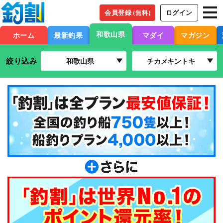
会員登録
ログイン
（無料）
和歌山県
ホーム
最新釣果
マダイ
マガジン
絞り込み
和歌山県
チカメキントキ