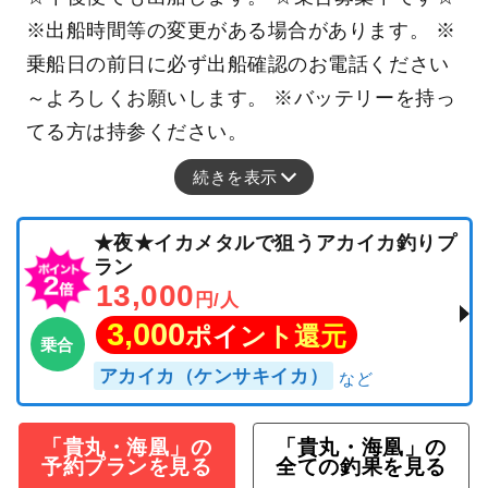
※出船時間等の変更がある場合があります。 ※
乗船日の前日に必ず出船確認のお電話ください
～よろしくお願いします。 ※バッテリーを持っ
てる方は持参ください。
続きを表示
★夜★イカメタルで狙うアカイカ釣りプ
ラン
13,000
円/人
3,000
ポイント還元
乗合
アカイカ（ケンサキイカ）
「貴丸・海凰」の
「貴丸・海凰」の
予約プランを見る
全ての釣果を見る