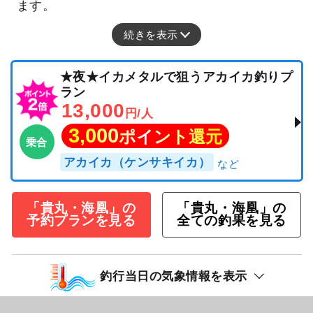
ます。
続きを表示
★夜★イカメタルで狙うアカイカ釣りプ
ラン
13,000
円/人
3,000
ポイント還元
乗合
アカイカ（ケンサキイカ）
「貴丸・海凰」の
「貴丸・海凰」の
予約プランを見る
全ての釣果を見る
釣行当日の気象情報を表示