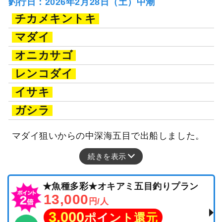
釣行日：2026年2月28日（土）中潮
チカメキントキ
マダイ
オニカサゴ
レンコダイ
イサキ
ガシラ
マダイ狙いからの中深海五目で出船しました。
続きを表示
★魚種多彩★オキアミ五目釣りプラン
13,000
円/人
3,000
ポイント還元