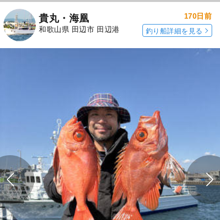
170日前
貴丸・海凰
和歌山県 田辺市 田辺港
釣り船詳細を見る