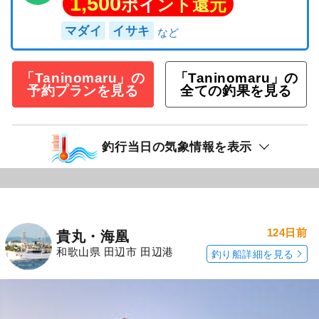
1,500
ポイント還元
マダイ
イサキ
「Taninomaru」の
「Taninomaru」の
予約プランを見る
全ての釣果を見る
釣行当日の気象情報を表示
124日前
貴丸・海凰
和歌山県 田辺市 田辺港
釣り船詳細を見る