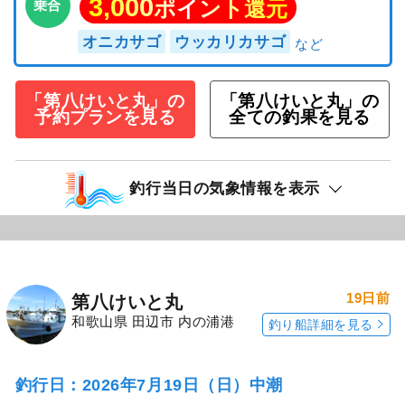
3,000
ポイント還元
乗合
オニカサゴ
ウッカリカサゴ
「第八けいと丸」の
「第八けいと丸」の
予約プランを見る
全ての釣果を見る
釣行当日の気象情報を表示
19日前
第八けいと丸
和歌山県 田辺市 内の浦港
釣り船詳細を見る
釣行日：2026年7月19日（日）中潮