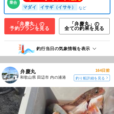
乗合
マダイ
イサギ（イサキ）
「弁慶丸」の
「弁慶丸」の
予約プランを見る
全ての釣果を見る
釣行当日の気象情報を表示
164日前
弁慶丸
和歌山県 田辺市 内の浦港
釣り船詳細を見る