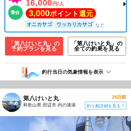
16,000
円/人
3,000
ポイント還元
乗合
オニカサゴ
ウッカリカサゴ
「第八けいと丸」の
「第八けいと丸」の
予約プランを見る
全ての釣果を見る
釣行当日の気象情報を表示
26日前
第八けいと丸
和歌山県 田辺市 内の浦港
釣り船詳細を見る