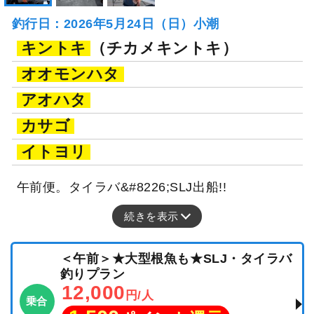
釣行日：2026年5月24日（日）小潮
キントキ
（チカメキントキ）
オオモンハタ
アオハタ
カサゴ
イトヨリ
午前便。タイラバ&#8226;SLJ出船!!
続きを表示
＜午前＞★大型根魚も★SLJ・タイラバ
釣りプラン
12,000
円/人
乗合