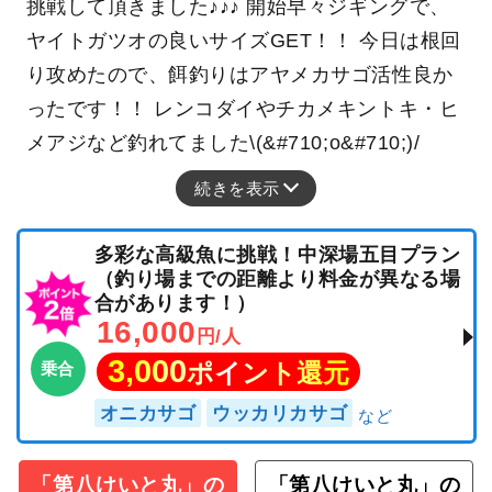
挑戦して頂きました♪♪♪ 開始早々ジギングで、
ヤイトガツオの良いサイズGET！！ 今日は根回
り攻めたので、餌釣りはアヤメカサゴ活性良か
ったです！！ レンコダイやチカメキントキ・ヒ
メアジなど釣れてました\(&#710;o&#710;)/
続きを表示
多彩な高級魚に挑戦！中深場五目プラン
（釣り場までの距離より料金が異なる場
合があります！）
16,000
円/人
3,000
ポイント還元
乗合
オニカサゴ
ウッカリカサゴ
「第八けいと丸」の
「第八けいと丸」の