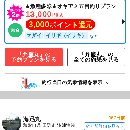
★魚種多彩★オキアミ五目釣りプラン
13,000
円/人
3,000
ポイント還元
乗合
マダイ
イサギ（イサキ）
「弁慶丸」の
「弁慶丸」の
予約プランを見る
全ての釣果を見る
釣行当日の気象情報を表示
167日前
海迅丸
和歌山県 田辺市 湊浦漁港
釣り船詳細を見る