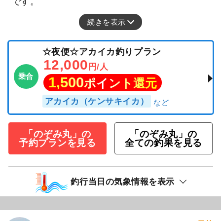
です。
続きを表示
☆夜便☆アカイカ釣りプラン
12,000
円/人
乗合
1,500
ポイント還元
アカイカ（ケンサキイカ）
「のぞみ丸」の
「のぞみ丸」の
予約プランを見る
全ての釣果を見る
釣行当日の気象情報を表示