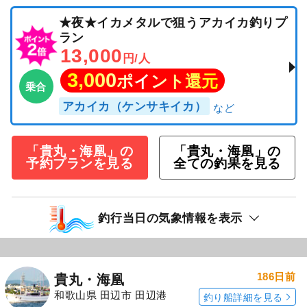
★夜★イカメタルで狙うアカイカ釣りプ
ラン
13,000
円/人
3,000
ポイント還元
乗合
アカイカ（ケンサキイカ）
「貴丸・海凰」の
「貴丸・海凰」の
予約プランを見る
全ての釣果を見る
釣行当日の気象情報を表示
186日前
貴丸・海凰
和歌山県 田辺市 田辺港
釣り船詳細を見る