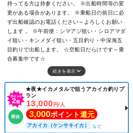
持ってる方は持参ください。 ※出船時間等の変
更がある場合があります。 ※乗船日の前日に必
ず出船確認のお電話ください～よろしくお願い
します 。 ※午前便：シマアジ狙い・シロアマダ
イ狙い・キンメダイ狙い・五目釣り・中深海五
目釣りで出船します。 ☆空船日だらけです～乗
合募集中です☆
続きを表示
★夜★イカメタルで狙うアカイカ釣りプ
ラン
13,000
円/人
3,000
ポイント還元
乗合
アカイカ（ケンサキイカ）