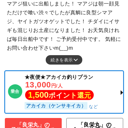
マアジ狙いに出船しました！ マアジは朝一顔見
ただけで喰い渋々でしたが真鯛に良型シマア
ジ、ヤイトガツオゲットでした！ チダイにイサ
ギも混じりお土産になりました！ お天気良けれ
ば毎日出船中です！ ご予約受付中です。 気軽に
お問い合わせ下さいm(__)m
続きを表示
★夜便★アカイカ釣りプラン
13,000
円/人
乗合
1,500
ポイント還元
アカイカ（ケンサキイカ）
「良栄丸」の
「良栄丸」の