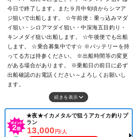
今日で終了します。また９月中旬頃からシマア
ジ狙いで出船します。 ☆午前便：乗っ込みマダ
イ狙い・シロアマダイ狙い・中深海五目釣り・
キンメダイ狙い出船します。 ☆午後便でも出船
します。 ☆乗合募集中です☆ ※バッテリーを持
ってる方は持参ください。 ※出船時間等の変更
がある場合があります。 ※乗船日の前日に必ず
出船確認のお電話ください～よろしくお願いし
ます。
続きを表示
★夜★イカメタルで狙うアカイカ釣りプ
ラン
13,000
円/人