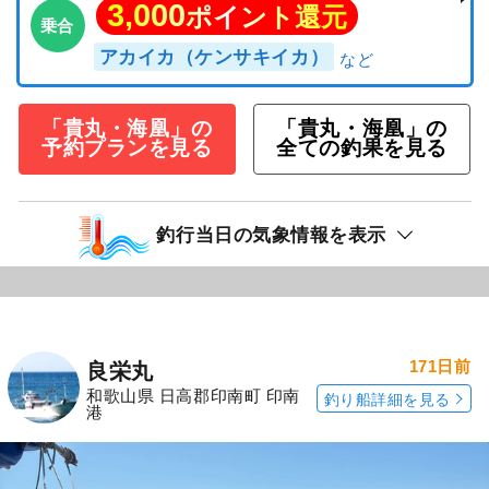
3,000
ポイント還元
乗合
アカイカ（ケンサキイカ）
「貴丸・海凰」の
「貴丸・海凰」の
予約プランを見る
全ての釣果を見る
釣行当日の気象情報を表示
171日前
良栄丸
和歌山県 日高郡印南町 印南
釣り船詳細を見る
港