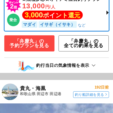
13,000
円/人
3,000
ポイント還元
乗合
マダイ
イサギ（イサキ）
「弁慶丸」の
「弁慶丸」の
予約プランを見る
全ての釣果を見る
釣行当日の気象情報を表示
192日前
貴丸・海凰
和歌山県 田辺市 田辺港
釣り船詳細を見る