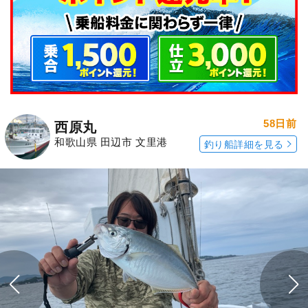
58日前
西原丸
和歌山県 田辺市 文里港
釣り船詳細を見る