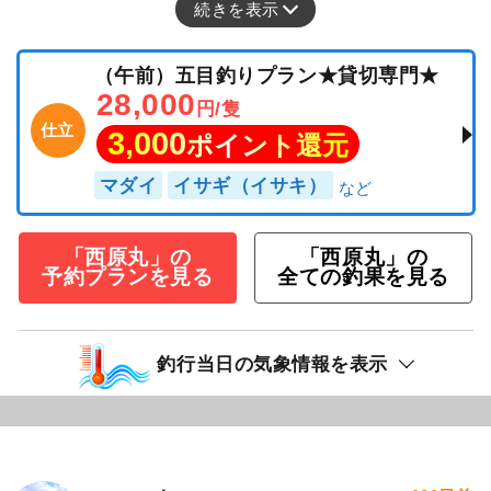
続きを表示
（午前）五目釣りプラン★貸切専門★
28,000
円/隻
仕立
3,000
ポイント還元
マダイ
イサギ（イサキ）
「西原丸」の
「西原丸」の
予約プランを見る
全ての釣果を見る
釣行当日の気象情報を表示