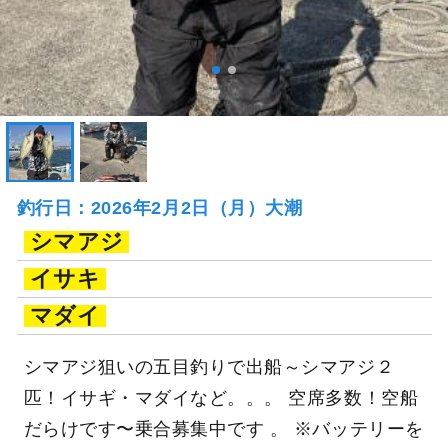
釣行日：2026年2月2日（月）大潮
シマアジ
イサキ
マダイ
シマアジ狙いの五目釣りで出船～シマアジ２
匹！イサギ・マダイなど。。。 空席多数！空船
だらけです〜乗合募集中です 。 ※バッテリーを