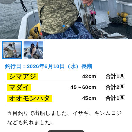
釣行日：2026年6月10日（水）長潮
シマアジ
42cm
合計1匹
マダイ
45～60cm
合計2匹
オオモンハタ
45cm
合計1匹
五目釣りで出船しました、イサギ、キンムロジ
なども釣れました、