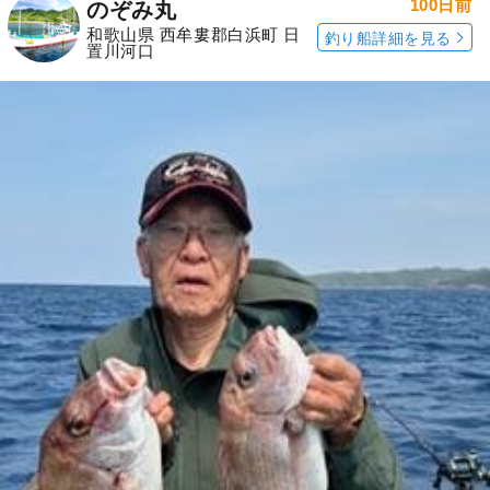
100日前
のぞみ丸
和歌山県 西牟婁郡白浜町 日
釣り船詳細を見る
置川河口