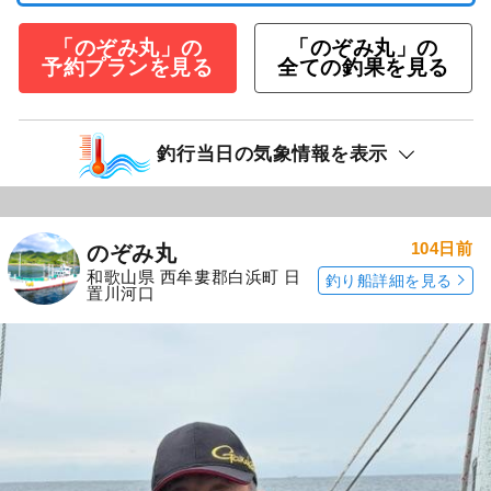
「のぞみ丸」の
「のぞみ丸」の
予約プランを見る
全ての釣果を見る
釣行当日の気象情報を表示
104日前
のぞみ丸
和歌山県 西牟婁郡白浜町 日
釣り船詳細を見る
置川河口