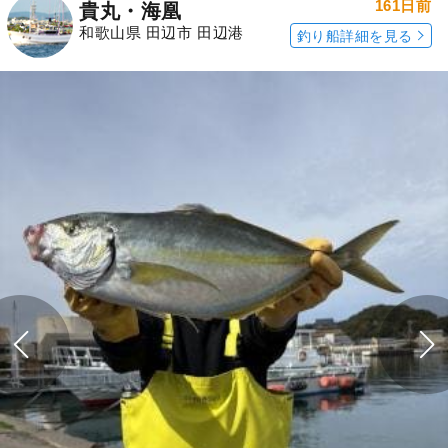
161日前
貴丸・海凰
和歌山県 田辺市 田辺港
釣り船詳細を見る