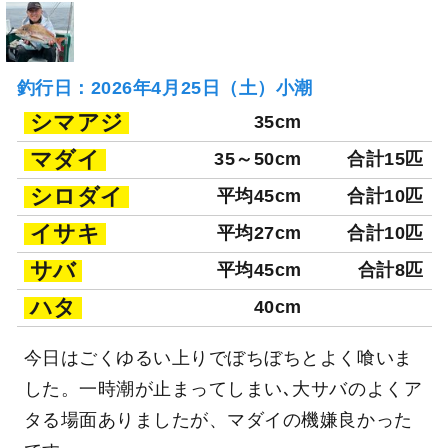
釣行日：2026年4月25日（土）小潮
シマアジ
35cm
マダイ
35～50cm
合計15匹
シロダイ
平均45cm
合計10匹
イサキ
平均27cm
合計10匹
サバ
平均45cm
合計8匹
ハタ
40cm
今日はごくゆるい上りでぼちぼちとよく喰いま
した。一時潮が止まってしまい､大サバのよくア
タる場面ありましたが、マダイの機嫌良かった