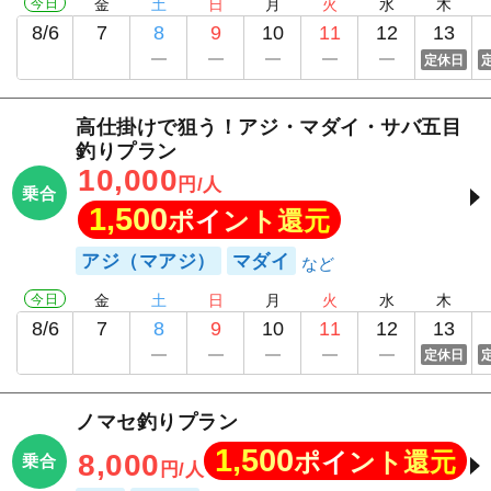
今日
金
土
日
月
火
水
木
8/6
7
8
9
10
11
12
13
定休日
高仕掛けで狙う！アジ・マダイ・サバ五目
釣りプラン
10,000
円/人
乗合
1,500
ポイント還元
アジ（マアジ）
マダイ
今日
金
土
日
月
火
水
木
8/6
7
8
9
10
11
12
13
定休日
ノマセ釣りプラン
1,500
ポイント還元
8,000
乗合
円/人