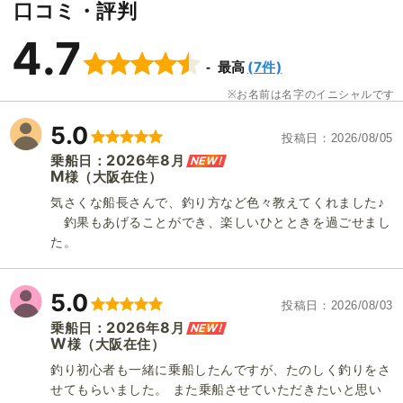
口コミ・評判
4.7
(7件)
最高
お名前は名字のイニシャルです
5.0
投稿日
2026/08/05
2026
8
NEW!
乗船日：
年
月
M
（大阪在住）
様
気さくな船長さんで、釣り方など色々教えてくれました♪
釣果もあげることができ、楽しいひとときを過ごせまし
た。
5.0
投稿日
2026/08/03
2026
8
NEW!
乗船日：
年
月
W
（大阪在住）
様
釣り初心者も一緒に乗船したんですが、たのしく釣りをさ
せてもらいました。 また乗船させていただきたいと思い