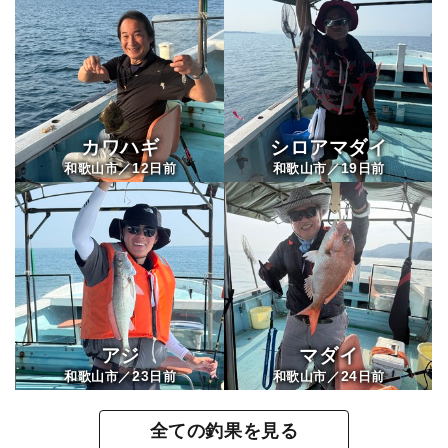
カワハギ
シロアマダイ
12
19
和歌山市／
日前
和歌山市／
日前
アジ
マダイ
23
24
和歌山市／
日前
和歌山市／
日前
全ての釣果を見る