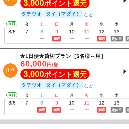
3,000
ポイント還元
タチウオ
タイ（マダイ）
今日
金
土
日
月
火
水
木
8/6
7
8
9
10
11
12
13
満席
満席
定休日
★1日便★貸切プラン［5名様～用］
60,000
円/隻
仕立
3,000
ポイント還元
タチウオ
タイ（マダイ）
今日
金
土
日
月
火
水
木
8/6
7
8
9
10
11
12
13
満席
満席
満席
定休日