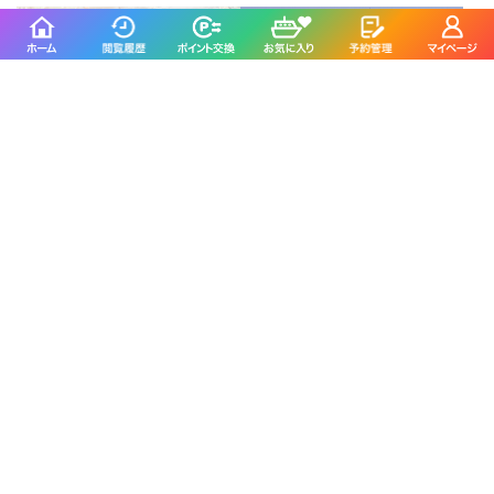
恵比寿丸
釣り船 名田屋
泉南郡岬町／淡輪漁港
明石市／明石港
4.5
4.3
(45件)
(257件)
遊漁船 Fish On
釣船のんちゃん
和歌山市／市堀川沿い
和歌山市／市堀川沿い
5.0
4.8
(5件)
(27件)