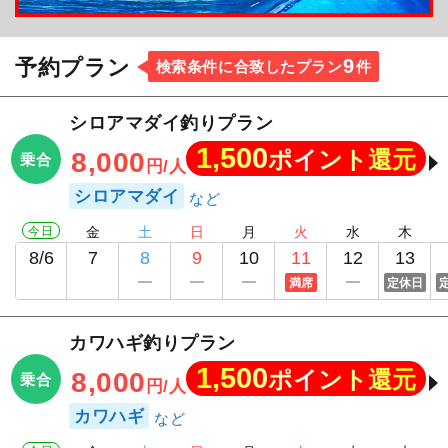
9
予約プラン
検索条件に合致したプラン
件
シロアマダイ釣りプラン
1,500
ポイント還元
8,000
乗合
円/人
シロアマダイ
今日
金
土
日
月
火
水
木
8/6
7
8
9
10
11
12
13
満席
定休日
カワハギ釣りプラン
1,500
ポイント還元
8,000
乗合
円/人
カワハギ