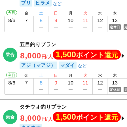
ブリ
ヒラメ
今日
金
土
日
月
火
水
木
8/6
7
8
9
10
11
12
13
定休日
五目釣りプラン
1,500
ポイント還元
8,000
乗合
円/人
アジ（マアジ）
マダイ
今日
金
土
日
月
火
水
木
8/6
7
8
9
10
11
12
13
定休日
タチウオ釣りプラン
1,500
ポイント還元
8,000
乗合
円/人