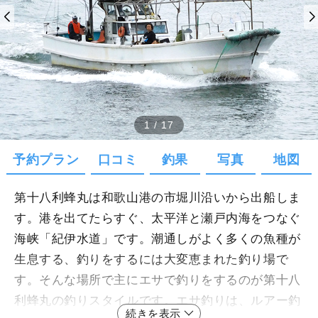
1
/
17
予約プラン
口コミ
釣果
写真
地図
第十八利蜂丸は和歌山港の市堀川沿いから出船しま
す。港を出てたらすぐ、太平洋と瀬戸内海をつなぐ
海峡「紀伊水道」です。潮通しがよく多くの魚種が
生息する、釣りをするには大変恵まれた釣り場で
す。そんな場所で主にエサで釣りをするのが第十八
利蜂丸の釣りスタイルです。エサ釣りは、ルアー釣
続きを表示