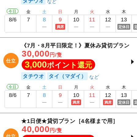
タチウオ
今日
金
土
日
月
火
水
木
8/6
7
8
9
10
11
12
13
満席
定休日
《7月・8月平日限定！》夏休み貸切プラン
30,000
円/隻
仕立
3,000
ポイント還元
タチウオ
タイ（マダイ）
今日
金
土
日
月
火
水
木
8/6
7
8
9
10
11
12
13
満席
満席
定休日
★1日便★貸切プラン［4名様まで用］
40,000
円/隻
仕立