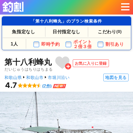
「第十八利蜂丸」のプラン検索条件
魚指定なし
日付指定なし
こだわり
(0)
ポイント
1人
即時予約
割引あり
２倍３倍
第十八利蜂丸
お気に入りに登録
だいじゅうはちりはちまる
和歌山県
和歌山市
市堀川沿い
地図を見る
4.7
(7件)
NEW!