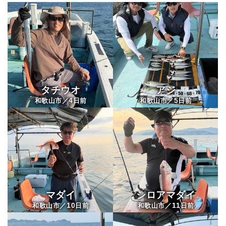
タチウオ
アジ
4
5
和歌山市／
日前
和歌山市／
日前
マダイ
シロアマダイ
10
11
和歌山市／
日前
和歌山市／
日前