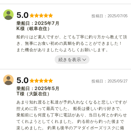
5.0
投稿日
2025/07/05
2025
7
乗船日：
年
月
K
（岐阜在住）
様
船釣りはど素人ですが、とても丁寧に釣り方から教えて頂
き、無事にお食い初めの真鯛を釣ることができました！
また機会がありましたらよろしくお願いします。
続きを表示
5.0
投稿日
2025/05/27
2025
5
乗船日：
年
月
T
（大阪在住）
様
あまり知れ渡ると私達が予約入れなくなると悲しいですが
控えめに言って最高でした。 船長は優しい釣り好きで、
乗船前にも何度も丁寧に電話があり、当日も何とか釣らせ
てくれようとしてくれました。 釣る前から釣った後まで
楽しめました。 釣果も後半のアマダイボーズリスクに備