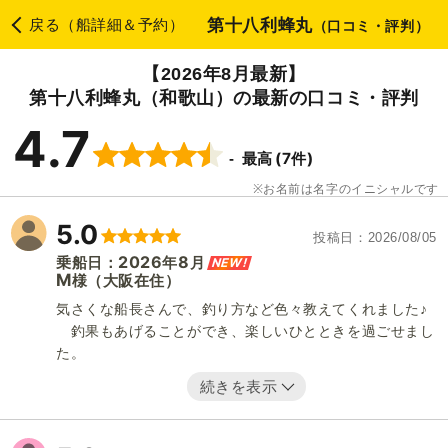
第十八利蜂丸
戻る（船詳細＆予約）
（口コミ・評判）
【2026年8月最新】
第十八利蜂丸（和歌山）の最新の口コミ・評判
4.7
(7件)
最高
お名前は名字のイニシャルです
5.0
投稿日
2026/08/05
2026
8
NEW!
乗船日：
年
月
M
（大阪在住）
様
気さくな船長さんで、釣り方など色々教えてくれました♪
釣果もあげることができ、楽しいひとときを過ごせまし
た。
続きを表示