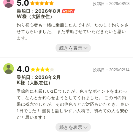
5.0
投稿日
2026/08/03
2026
8
NEW!
乗船日：
年
月
W
（大阪在住）
様
釣り初心者も一緒に乗船したんですが、たのしく釣りをさ
せてもらいました。 また乗船させていただきたいと思い
ます。
続きを表示
4.0
投稿日
2026/02/14
2026
2
乗船日：
年
月
K
（大阪在住）
様
季節的にも厳しい1日でしたが、色々なポイントをまわっ
て、なんとか釣らせようとしてくれました。 この日の釣
果は残念でしたが、その他色々とご対応もいただき、良い
1日でした！ 船長も話しやすい人柄で、初めての人も安心
だと思います！
続きを表示