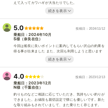
えて入ってカワハギが大当たりでした。
続きを表示
5.0
投稿日
2024/11/12
2024
10
乗船日：
年
月
S
（奈良在住）
様
今回は船長に良いポイントに案内してもらい沢山の釣果を
得る事が出来ました また、次回も利用しようと思います
続きを表示
4.0
投稿日
2023/12/13
2023
12
乗船日：
年
月
N
（千葉在住）
様
釣りものなどご相談に応じていただき、気持ちいい釣りが
できました。お値段も親切設定で懐にも優しいです。新た
な取り組みもされていまして、また乗りたく存じます。