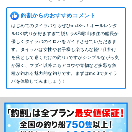
ラバゲームをご案内します。ぜひお気軽にご利用く
ださい！
釣割からのおすすめコメント
釣り船からのメッセージ
はじめてのタイラバならぜひmcl3へ！オールレンタ
複雑な海流に揉まれた紀北の真鯛はブランド真鯛
ルOK!釣りが好きすぎて脱サラ&和歌山移住の船長が
として知られています。ダイナミックな紀北を舞台
優しくタイラバのイロハをガイドさせていただきま
す。タイラバは女性やお子様も楽ちんな軽い仕掛け
に紀淡海峡に生きる伝説のモンスターレッド(ナナ
を落として巻くだけの釣り♪ですがシンプルながら奥
マル・ハチマル)はたまた貴方だけの記憶に残る1枚
が深く、マダイ以外にもアコウや青物など多彩な魚
を目指してみませんか？
種が釣れる魅力的な釣りです。まずはmcl3でタイラ
バを体験してみましょう！