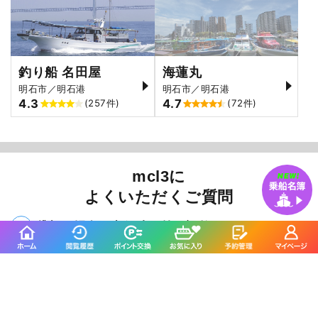
釣り船 名田屋
海蓮丸
明石市／明石港
明石市／明石港
4.3
4.7
(257件)
(72件)
mcl3に
よくいただくご質問
貸切の場合、出船時間等の調整はできますか？
はい、貸切（チャーター）の場合は基本的には細かな
出船時間はお客様のご都合、プラン、天候、潮によっ
てご相談の上決めさせていただきます。