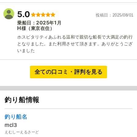
5.0
投稿日
2025/08/01
2025
1
乗船日：
年
月
H
（東京在住）
様
ホスピタリティあふれる温和で親切な船長で大満足の釣行
となりました。また利用させて頂きます。ありがとうござ
いました
全ての口コミ・評判を見る
釣り船情報
釣り船名
1
/
8
mcl3
えむしーえるさーど