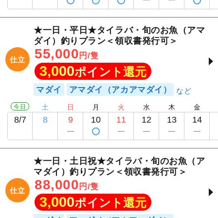
★一日・平日★タイラバ・旬のお魚（アマ
ダイ）釣りプラン＜領収書発行可＞
55,000
円/隻
仕立
3,000
ポイント還元
マダイ
アマダイ（アカアマダイ）
今日
土
日
月
火
水
木
金
8/7
8
9
10
11
12
13
14
★一日・土日祝★タイラバ・旬のお魚（ア
マダイ）釣りプラン＜領収書発行可＞
88,000
円/隻
仕立
3,000
ポイント還元