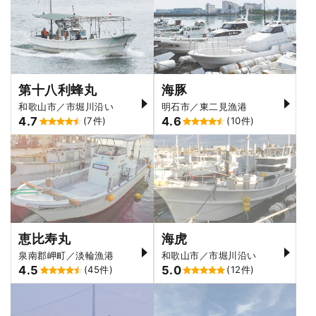
第十八利蜂丸
海豚
和歌山市／市堀川沿い
明石市／東二見漁港
4.7
4.6
(7件)
(10件)
恵比寿丸
海虎
泉南郡岬町／淡輪漁港
和歌山市／市堀川沿い
4.5
5.0
(45件)
(12件)