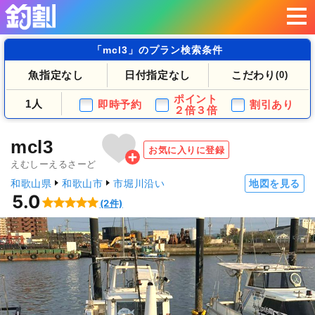
「mcl3」のプラン検索条件
魚指定なし
日付指定なし
こだわり
(0)
ポイント
1人
即時予約
割引あり
２倍３倍
mcl3
お気に入りに登録
えむしーえるさーど
和歌山県
和歌山市
市堀川沿い
地図を見る
5.0
(2件)