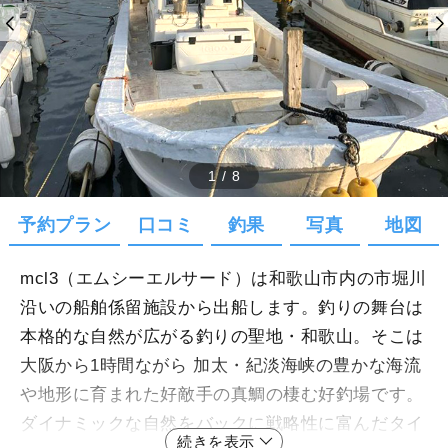
1
/
8
予約プラン
口コミ
釣果
写真
地図
mcl3（エムシーエルサード）は和歌山市内の市堀川
沿いの船舶係留施設から出船します。釣りの舞台は
本格的な自然が広がる釣りの聖地・和歌山。そこは
大阪から1時間ながら 加太・紀淡海峡の豊かな海流
や地形に育まれた好敵手の真鯛の棲む好釣場です。
ダイナミックな自然をバックに戦略性に富んだタイ
続きを表示