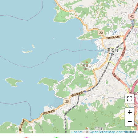
+
−
Leaflet
| ©
OpenStreetMap contributors