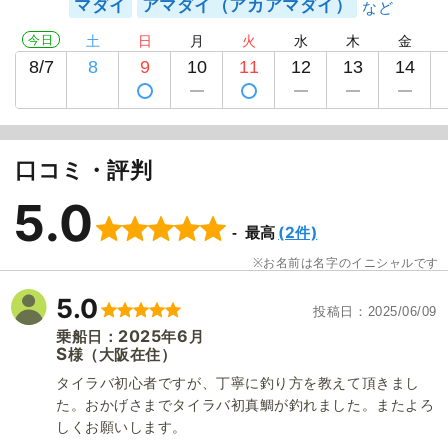
マダイ
アマダイ（アカアマダイ）
今日
土
日
月
火
水
木
金
8/7
8
9
10
11
12
13
14
口コミ・評判
5.0
(2件)
最高
お名前は名字のイニシャルです
5.0
投稿日
2025/06/09
2025
6
乗船日：
年
月
S
（大阪在住）
様
タイラバ初心者ですが、丁寧に釣り方を教えて頂きまし
た。おかげさまでタイラバ初真鯛が釣れました。またよろ
しくお願いします。