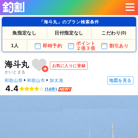
「海斗丸」のプラン検索条件
魚指定なし
日付指定なし
こだわり
(0)
ポイント
1人
即時予約
割引あり
２倍３倍
海斗丸
お気に入りに登録
かいとまる
和歌山県
和歌山市
加太港
地図を見る
4.4
(14件)
NEW!