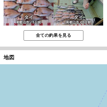
タイ
タイ
5
5
和歌山市／
日前
和歌山市／
日前
全ての釣果を見る
地図