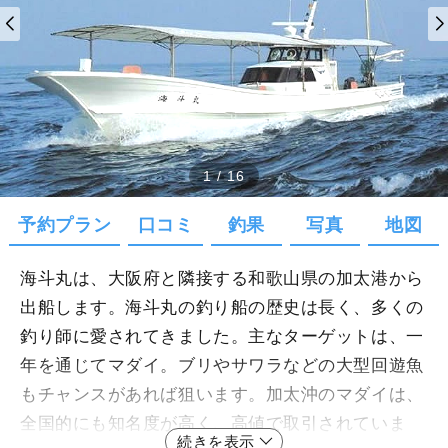
1
/
16
予約プラン
口コミ
釣果
写真
地図
海斗丸は、大阪府と隣接する和歌山県の加太港から
出船します。海斗丸の釣り船の歴史は長く、多くの
釣り師に愛されてきました。主なターゲットは、一
年を通じてマダイ。ブリやサワラなどの大型回遊魚
もチャンスがあれば狙います。加太沖のマダイは、
全国的にも知名度が高く、高値で取引されていま
続きを表示