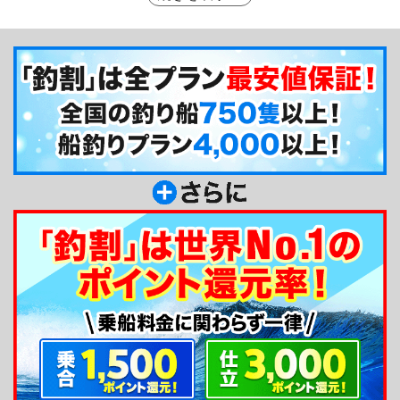
す。そんなマダイをぜひたくさん釣り上げてご賞味
くださいね☆また釣り方や仕掛けは、マダイの性質
を知り尽くした海斗丸船長のアドバイスをしっかり
お聞きください！釣り初心者や女性も大歓迎でお待
ちしています♪
釣り船からのメッセージ
加太港の海斗丸です！通年、マダイや青物といっ
た大物釣りで出船しています。大物狙いといって
も、釣り場は港のすぐ目の前。実釣時間も長く取れ
ます。関西の中心からもアクセス良好な加太へ、ぜ
ひお越しください！宜しくお願いします！