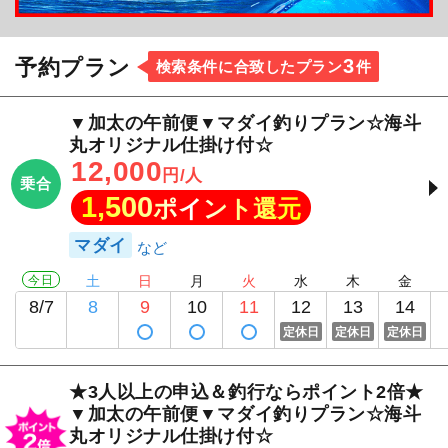
3
予約プラン
検索条件に合致したプラン
件
▼加太の午前便▼マダイ釣りプラン☆海斗
丸オリジナル仕掛け付☆
12,000
円/人
乗合
1,500
ポイント還元
マダイ
今日
土
日
月
火
水
木
金
8/7
8
9
10
11
12
13
14
定休日
定休日
定休日
★3人以上の申込＆釣行ならポイント2倍★
▼加太の午前便▼マダイ釣りプラン☆海斗
丸オリジナル仕掛け付☆