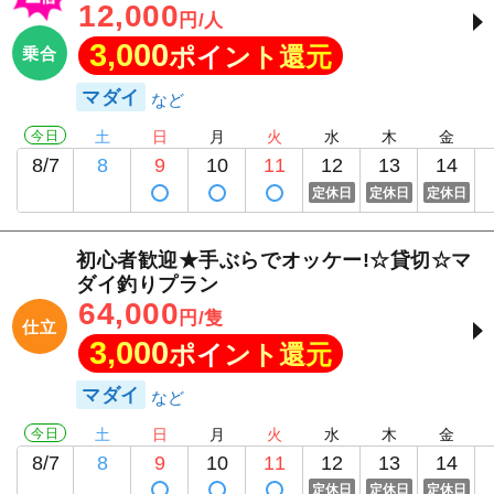
12,000
円/人
3,000
ポイント還元
乗合
マダイ
今日
土
日
月
火
水
木
金
8/7
8
9
10
11
12
13
14
定休日
定休日
定休日
初心者歓迎★手ぶらでオッケー!☆貸切☆マ
ダイ釣りプラン
64,000
円/隻
仕立
3,000
ポイント還元
マダイ
今日
土
日
月
火
水
木
金
8/7
8
9
10
11
12
13
14
定休日
定休日
定休日