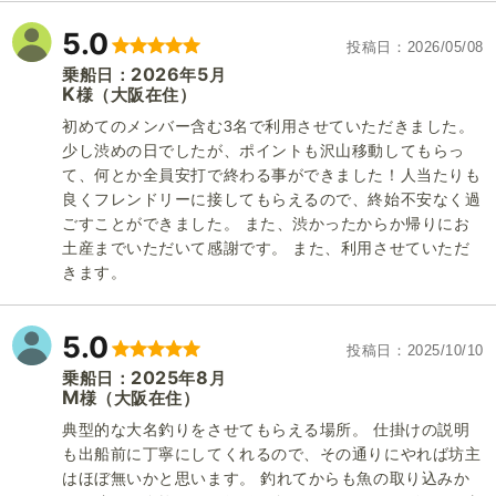
5.0
投稿日
2026/05/08
2026
5
乗船日：
年
月
K
（大阪在住）
様
初めてのメンバー含む3名で利用させていただきました。
少し渋めの日でしたが、ポイントも沢山移動してもらっ
て、何とか全員安打で終わる事ができました！人当たりも
良くフレンドリーに接してもらえるので、終始不安なく過
ごすことができました。 また、渋かったからか帰りにお
土産までいただいて感謝です。 また、利用させていただ
きます。
5.0
投稿日
2025/10/10
2025
8
乗船日：
年
月
M
（大阪在住）
様
典型的な大名釣りをさせてもらえる場所。 仕掛けの説明
も出船前に丁寧にしてくれるので、その通りにやれば坊主
はほぼ無いかと思います。 釣れてからも魚の取り込みか