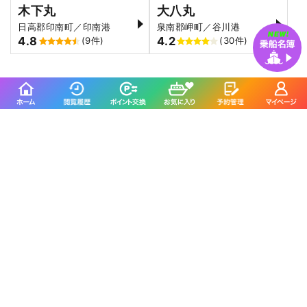
木下丸
大八丸
日高郡印南町／印南港
泉南郡岬町／谷川港
4.8
4.2
(9件)
(30件)
海斗丸に
よくいただくご質問
リールは何でも良いですか？
いいえ、両軸リールです。スピニングリールは不可で
す。LINEは、PEラインです。
仕掛けは準備してもらえますか？
はい、海斗丸のオリジナル仕掛けをご用意していま
す。