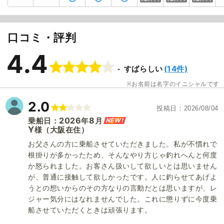
口コミ・評判
4.4
(14件)
すばらしい
お名前は名字のイニシャルです
2.0
投稿日
2026/08/04
2026
8
NEW!
乗船日：
年
月
Y
（大阪在住）
様
お父さんの方に乗船させていただきました。私が不慣れで
根掛りが多かったため、そんなやり方じゃ釣れへんと何度
か怒られました。お客さん扱いして欲しいとは思いません
が、普通に接触して欲しかったです。人に釣らせてあげよ
うとの想いからのその方なりの言動だとは思いますが、レ
ジャー気分にはなれませんでした。これに懲りずに今度乗
船させていただくときは頑張ります。