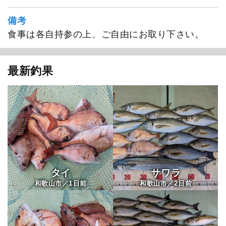
備考
食事は各自持参の上、ご自由にお取り下さい。
最新釣果
タイ
サワラ
1
2
和歌山市／
日前
和歌山市／
日前