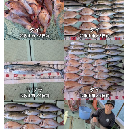
タイ
タイ
2
3
和歌山市／
日前
和歌山市／
日前
サワラ
タイ
4
5
和歌山市／
日前
和歌山市／
日前