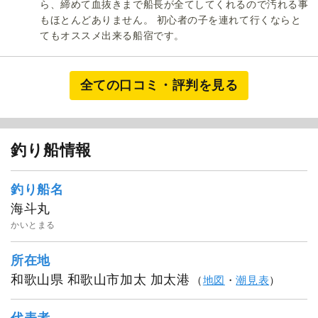
ら、締めて血抜きまで船長が全てしてくれるので汚れる事
もほとんどありません。 初心者の子を連れて行くならと
てもオススメ出来る船宿です。
全ての口コミ・評判を見る
釣り船情報
釣り船名
海斗丸
かいとまる
所在地
和歌山県 和歌山市加太 加太港
（
地図
・
潮見表
）
代表者