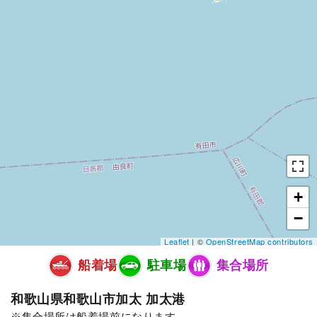
+
−
Leaflet
| ©
OpenStreetMap contributors
船着場
駐車場
集合場所
和歌山県和歌山市加太 加太港
集合場所は船着場前になります。