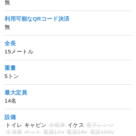
無
利用可能なQRコード決済
無
全長
15メートル
重量
5トン
最大定員
14名
海斗丸
設備
トイレ
キャビン
冷蔵庫
イケス
電子レンジ
冷凍庫
ポット
電源12V
電源24V
電源100V