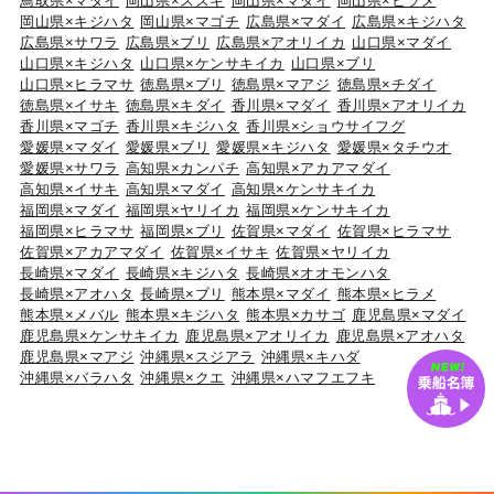
鳥取県×マダイ
岡山県×スズキ
岡山県×マダイ
岡山県×ヒラメ
岡山県×キジハタ
岡山県×マゴチ
広島県×マダイ
広島県×キジハタ
広島県×サワラ
広島県×ブリ
広島県×アオリイカ
山口県×マダイ
山口県×キジハタ
山口県×ケンサキイカ
山口県×ブリ
山口県×ヒラマサ
徳島県×ブリ
徳島県×マアジ
徳島県×チダイ
徳島県×イサキ
徳島県×キダイ
香川県×マダイ
香川県×アオリイカ
香川県×マゴチ
香川県×キジハタ
香川県×ショウサイフグ
愛媛県×マダイ
愛媛県×ブリ
愛媛県×キジハタ
愛媛県×タチウオ
愛媛県×サワラ
高知県×カンパチ
高知県×アカアマダイ
高知県×イサキ
高知県×マダイ
高知県×ケンサキイカ
福岡県×マダイ
福岡県×ヤリイカ
福岡県×ケンサキイカ
福岡県×ヒラマサ
福岡県×ブリ
佐賀県×マダイ
佐賀県×ヒラマサ
佐賀県×アカアマダイ
佐賀県×イサキ
佐賀県×ヤリイカ
長崎県×マダイ
長崎県×キジハタ
長崎県×オオモンハタ
長崎県×アオハタ
長崎県×ブリ
熊本県×マダイ
熊本県×ヒラメ
熊本県×メバル
熊本県×キジハタ
熊本県×カサゴ
鹿児島県×マダイ
鹿児島県×ケンサキイカ
鹿児島県×アオリイカ
鹿児島県×アオハタ
鹿児島県×マアジ
沖縄県×スジアラ
沖縄県×キハダ
沖縄県×バラハタ
沖縄県×クエ
沖縄県×ハマフエフキ