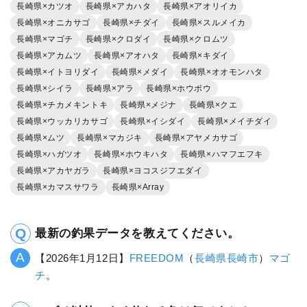
長崎県×カツオ
長崎県×アカハタ
長崎県×アオリイカ
長崎県×オニカサゴ
長崎県×チダイ
長崎県×スルメイカ
長崎県×マゴチ
長崎県×クロダイ
長崎県×クロムツ
長崎県×アカムツ
長崎県×アオハタ
長崎県×キダイ
長崎県×イトヨリダイ
長崎県×メダイ
長崎県×オオモンハタ
長崎県×シイラ
長崎県×アラ
長崎県×ホウボウ
長崎県×チカメキントキ
長崎県×メジナ
長崎県×クエ
長崎県×ウッカリカサゴ
長崎県×イシダイ
長崎県×メイチダイ
長崎県×ムツ
長崎県×マカジキ
長崎県×アヤメカサゴ
長崎県×ハガツオ
長崎県×ホウキハタ
長崎県×ハマフエフキ
長崎県×アカヤガラ
長崎県×ヨコスジフエダイ
長崎県×カマスサワラ
長崎県×Array
最新の釣果データを教えてください。
【2026年1月12日】
FREEDOM
（
長崎県
長崎市
）
マゴ
チ
。