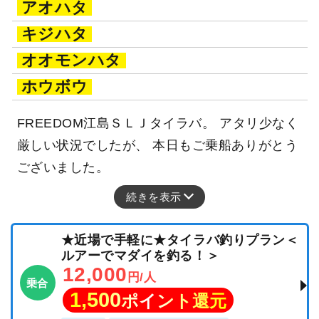
アオハタ
キジハタ
オオモンハタ
ホウボウ
FREEDOM江島ＳＬＪタイラバ。 アタリ少なく
厳しい状況でしたが、 本日もご乗船ありがとう
ございました。
続きを表示
★近場で手軽に★タイラバ釣りプラン＜
ルアーでマダイを釣る！＞
12,000
円/人
乗合
1,500
ポイント還元