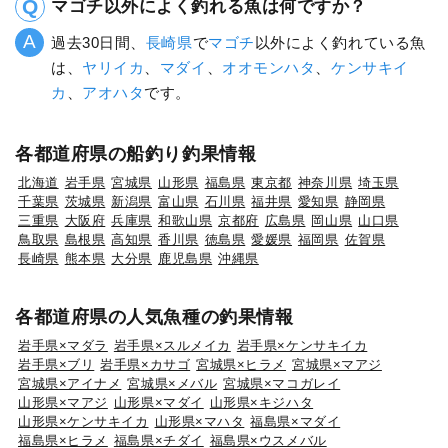
マゴチ以外によく釣れる魚は何ですか？
過去30日間、
長崎県
で
マゴチ
以外によく釣れている魚
は、
ヤリイカ
、
マダイ
、
オオモンハタ
、
ケンサキイ
カ
、
アオハタ
です。
各都道府県の船釣り釣果情報
北海道
岩手県
宮城県
山形県
福島県
東京都
神奈川県
埼玉県
千葉県
茨城県
新潟県
富山県
石川県
福井県
愛知県
静岡県
三重県
大阪府
兵庫県
和歌山県
京都府
広島県
岡山県
山口県
鳥取県
島根県
高知県
香川県
徳島県
愛媛県
福岡県
佐賀県
長崎県
熊本県
大分県
鹿児島県
沖縄県
各都道府県の人気魚種の釣果情報
岩手県×マダラ
岩手県×スルメイカ
岩手県×ケンサキイカ
岩手県×ブリ
岩手県×カサゴ
宮城県×ヒラメ
宮城県×マアジ
宮城県×アイナメ
宮城県×メバル
宮城県×マコガレイ
山形県×マアジ
山形県×マダイ
山形県×キジハタ
山形県×ケンサキイカ
山形県×マハタ
福島県×マダイ
福島県×ヒラメ
福島県×チダイ
福島県×ウスメバル