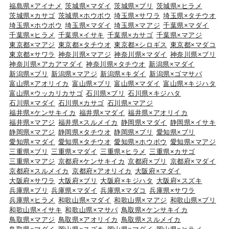
福島県×アイナメ
茨城県×マダイ
茨城県×ブリ
茨城県×ヒラメ
茨城県×カサゴ
茨城県×ホウボウ
埼玉県×サワラ
埼玉県×タチウオ
埼玉県×ホウボウ
埼玉県×マダイ
埼玉県×マアジ
千葉県×マダイ
千葉県×ヒラメ
千葉県×イサキ
千葉県×カサゴ
千葉県×マアジ
東京都×マアジ
東京都×タチウオ
東京都×シロギス
東京都×マダコ
東京都×サワラ
神奈川県×マアジ
神奈川県×マダイ
神奈川県×ブリ
神奈川県×アカアマダイ
神奈川県×タチウオ
新潟県×マダイ
新潟県×ブリ
新潟県×マアジ
新潟県×キダイ
新潟県×ゴマサバ
富山県×アオリイカ
富山県×ブリ
富山県×マダイ
富山県×キジハタ
富山県×ウッカリカサゴ
石川県×ブリ
石川県×キジハタ
石川県×マダイ
石川県×カサゴ
石川県×マアジ
福井県×ケンサキイカ
福井県×マダイ
福井県×アオリイカ
福井県×マアジ
福井県×スルメイカ
静岡県×マダイ
静岡県×イサキ
静岡県×マアジ
静岡県×タチウオ
静岡県×ブリ
愛知県×ブリ
愛知県×マダイ
愛知県×タチウオ
愛知県×ホウボウ
愛知県×マアジ
三重県×ブリ
三重県×マダイ
三重県×ヒラメ
三重県×カサゴ
三重県×マアジ
京都府×ケンサキイカ
京都府×ブリ
京都府×マダイ
京都府×スルメイカ
京都府×アオリイカ
大阪府×マダイ
大阪府×サワラ
大阪府×ブリ
大阪府×キジハタ
大阪府×スズキ
兵庫県×ブリ
兵庫県×マダイ
兵庫県×マダコ
兵庫県×サワラ
兵庫県×ヒラメ
和歌山県×マダイ
和歌山県×マアジ
和歌山県×ブリ
和歌山県×イサキ
和歌山県×マサバ
鳥取県×ケンサキイカ
鳥取県×マアジ
鳥取県×アオリイカ
鳥取県×スルメイカ