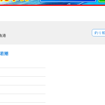
釣り
漁港
）若潮