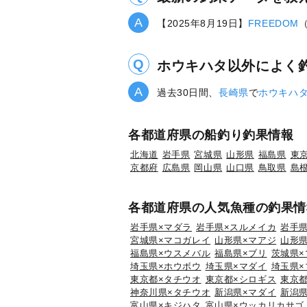
【2025年8月19日】
FREEDOM
ホウキハタ以外によく
過去30日間、
長崎県
で
ホウキハ
各都道府県の船釣り釣果情報
北海道
岩手県
宮城県
山形県
福島県
東
京都府
広島県
岡山県
山口県
鳥取県
島
各都道府県の人気魚種の釣果情
岩手県×マダラ
岩手県×スルメイカ
岩手県
宮城県×マコガレイ
山形県×マアジ
山形県
福島県×ウスメバル
福島県×ブリ
茨城県×
埼玉県×ホウボウ
埼玉県×マダイ
埼玉県×
東京都×タチウオ
東京都×シロギス
東京都
神奈川県×タチウオ
新潟県×マダイ
新潟県
富山県×キジハタ
富山県×ウッカリカサゴ