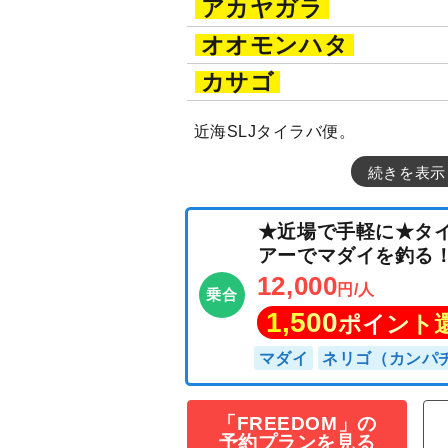
アカヤガラ
オオモンハタ
カサゴ
近海SLJタイラバ便。
続きを表示
★近場で手軽に
アーでマダイを
12,000
円/人
乗合
1,500
「FREEDOM」の
ポイン
予約プランを見る