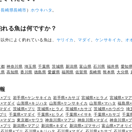
（
長崎県
長崎市
）
ホウキハタ
。
釣れる魚は何ですか？
タ
以外によく釣れている魚は、
ヤリイカ
、
マダイ
、
ケンサキイカ
、
オ
京都
神奈川県
埼玉県
千葉県
茨城県
新潟県
富山県
石川県
福井県
愛知
根県
高知県
香川県
徳島県
愛媛県
福岡県
佐賀県
長崎県
熊本県
大分県
報
×ブリ
岩手県×ケンサキイカ
岩手県×カサゴ
宮城県×ヒラメ
宮城県×マ
×マダイ
山形県×キジハタ
山形県×ケンサキイカ
山形県×マハタ
福島県
マダイ
茨城県×ブリ
茨城県×ヒラメ
茨城県×カサゴ
茨城県×ホウボウ
埼
ブリ
千葉県×マダイ
千葉県×ヒラメ
千葉県×イサキ
千葉県×カサゴ
千葉
×マダコ
東京都×サワラ
神奈川県×マアジ
神奈川県×マダイ
神奈川県×
×ブリ
新潟県×マアジ
新潟県×キダイ
新潟県×ゴマサバ
富山県×アオリ
石川県×ブリ
石川県×キジハタ
石川県×マダイ
石川県×カサゴ
石川県×