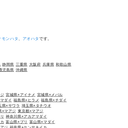
オモンハタ
、
アオハタ
です。
県
静岡県
三重県
大阪府
兵庫県
和歌山県
鹿児島県
沖縄県
アジ
宮城県×アイナメ
宮城県×メバル
×マダイ
福島県×ヒラメ
福島県×チダイ
玉県×サワラ
埼玉県×タチウオ
県×マアジ
東京都×マアジ
ブリ
神奈川県×アカアマダイ
イカ
富山県×ブリ
富山県×マダイ
マアジ
福井県×ケンサキイカ