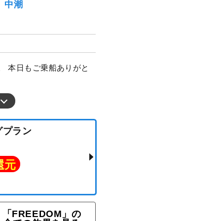
月）中潮
グ。 本日もご乗船ありがと
「FREEDOM」の