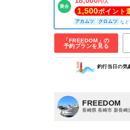
中深海スロージ
「FREEDOM」の
18,000
予約プランを見る
円/人
乗合
1,500
ポイン
釣行当日の気
アカムツ
クロムツ
FREEDOM
長崎県 長崎市 新長崎