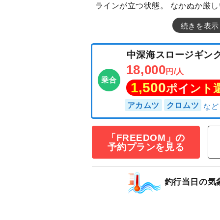
ラインが立つ状態。 なかぬか厳
続きを表示
「FREEDOM」の
予約プランを見る
釣行当日の気
中深海スロージ
18,000
円/人