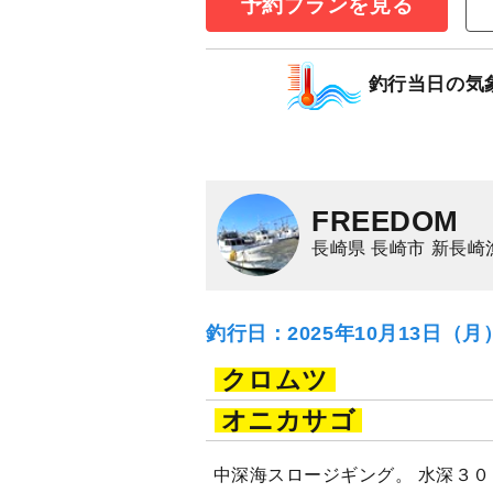
予約プランを見る
中深海スロージ
18,000
円/人
釣行当日の気
乗合
1,500
ポイン
アカムツ
クロムツ
FREEDOM
長崎県 長崎市 新長崎
釣行日：2025年10月13日（
クロムツ
オニカサゴ
中深海スロージギング。 水深３