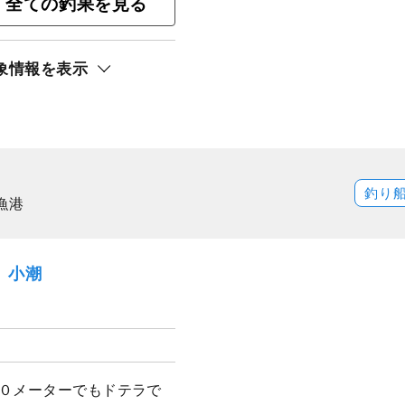
全ての釣果を見る
ギングプラン
象情報を表示
ト還元
釣り
漁港
月）小潮
００メーターでもドテラで