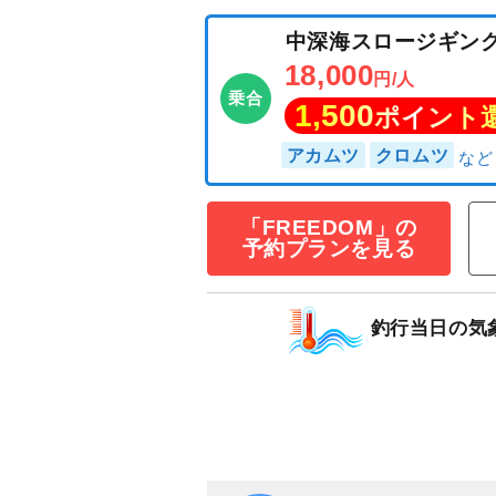
中深海スロージ
18,000
円/人
乗合
1,500
ポイン
「FREEDOM」の
予約プランを見る
アカムツ
クロムツ
釣行当日の気