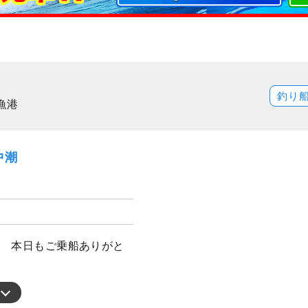
釣り
漁港
中潮
グ、 本日もご乗船ありがと