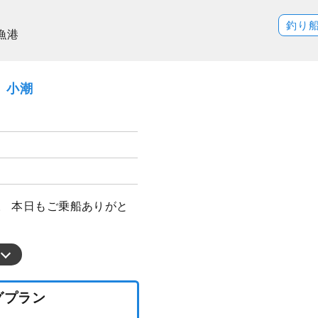
釣り
漁港
日）小潮
グ。 本日もご乗船ありがと