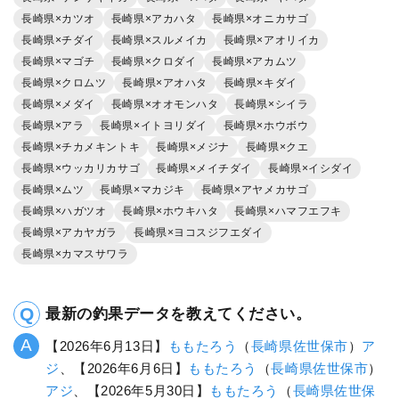
長崎県×カツオ
長崎県×アカハタ
長崎県×オニカサゴ
長崎県×チダイ
長崎県×スルメイカ
長崎県×アオリイカ
長崎県×マゴチ
長崎県×クロダイ
長崎県×アカムツ
長崎県×クロムツ
長崎県×アオハタ
長崎県×キダイ
長崎県×メダイ
長崎県×オオモンハタ
長崎県×シイラ
長崎県×アラ
長崎県×イトヨリダイ
長崎県×ホウボウ
長崎県×チカメキントキ
長崎県×メジナ
長崎県×クエ
長崎県×ウッカリカサゴ
長崎県×メイチダイ
長崎県×イシダイ
長崎県×ムツ
長崎県×マカジキ
長崎県×アヤメカサゴ
長崎県×ハガツオ
長崎県×ホウキハタ
長崎県×ハマフエフキ
長崎県×アカヤガラ
長崎県×ヨコスジフエダイ
長崎県×カマスサワラ
最新の釣果データを教えてください。
【2026年6月13日】
ももたろう
（
長崎県
佐世保市
）
ア
ジ
、【2026年6月6日】
ももたろう
（
長崎県
佐世保市
）
アジ
、【2026年5月30日】
ももたろう
（
長崎県
佐世保