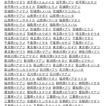
岩手県×マダラ
岩手県×スルメイカ
岩手県×ブリ
岩手県×カサゴ
岩手県×ケンサキイカ
宮城県×ヒラメ
宮城県×マアジ
宮城県×アイナメ
宮城県×メバル
宮城県×マコガレイ
山形県×マアジ
山形県×マダイ
山形県×キジハタ
山形県×ケンサキイカ
山形県×マハタ
福島県×マダイ
福島県×ヒラメ
福島県×チダイ
福島県×ウスメバル
福島県×アイナメ
茨城県×マダイ
茨城県×ブリ
茨城県×ヒラメ
茨城県×カサゴ
茨城県×ホウボウ
埼玉県×サワラ
埼玉県×タチウオ
埼玉県×ホウボウ
埼玉県×マダイ
埼玉県×ブリ
千葉県×マダイ
千葉県×ヒラメ
千葉県×イサキ
千葉県×カサゴ
千葉県×マアジ
東京都×マアジ
東京都×タチウオ
東京都×シロギス
東京都×マダコ
東京都×サワラ
神奈川県×マアジ
神奈川県×マダイ
神奈川県×ブリ
神奈川県×アカアマダイ
神奈川県×タチウオ
新潟県×マダイ
新潟県×ブリ
新潟県×マアジ
新潟県×キダイ
新潟県×ゴマサバ
富山県×アオリイカ
富山県×ブリ
富山県×マダイ
富山県×キジハタ
富山県×ウッカリカサゴ
石川県×ブリ
石川県×キジハタ
石川県×マダイ
石川県×カサゴ
石川県×マアジ
福井県×ケンサキイカ
福井県×マダイ
福井県×アオリイカ
福井県×マアジ
福井県×スルメイカ
静岡県×マダイ
静岡県×イサキ
静岡県×マアジ
静岡県×タチウオ
静岡県×ブリ
愛知県×ブリ
愛知県×マダイ
愛知県×タチウオ
愛知県×ホウボウ
愛知県×マアジ
三重県×ブリ
三重県×マダイ
三重県×ヒラメ
三重県×カサゴ
三重県×マアジ
京都府×ケンサキイカ
京都府×ブリ
京都府×マダイ
京都府×スルメイカ
京都府×アオリイカ
大阪府×マダイ