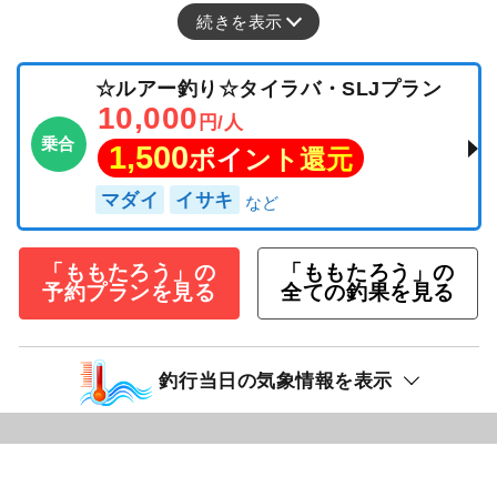
続きを表示
☆ルアー釣り☆タイラバ・SLJプラン
10,000
円/人
乗合
1,500
ポイント還元
マダイ
イサキ
「ももたろう」の
「ももたろう」の
予約プランを見る
全ての釣果を見る
釣行当日の気象情報を表示