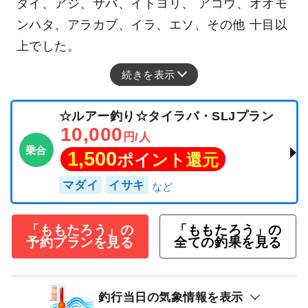
ダイ、アジ、サバ、イトヨリ、 アコウ、オオモ
ンハタ、アラカブ、イラ、エソ、その他 十目以
上でした。
続きを表示
☆ルアー釣り☆タイラバ・SLJプラン
10,000
円/人
乗合
1,500
ポイント還元
マダイ
イサキ
「ももたろう」の
「ももたろう」の
予約プランを見る
全ての釣果を見る
釣行当日の気象情報を表示