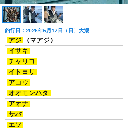
釣行日：2026年5月17日（日）大潮
アジ
（マアジ）
イサキ
チャリコ
イトヨリ
アコウ
オオモンハタ
アオナ
サバ
エソ