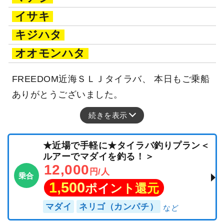
イサキ
キジハタ
オオモンハタ
FREEDOM近海ＳＬＪタイラバ、 本日もご乗船
ありがとうございました。
続きを表示
★近場で手軽に★タイラバ釣りプラン＜
ルアーでマダイを釣る！＞
12,000
円/人
乗合
1,500
ポイント還元
マダイ
ネリゴ（カンパチ）