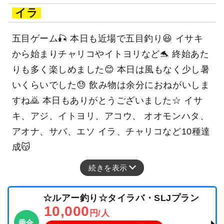
イラ
五目ゲーム🎣 本日も近場で五目釣り😆 イサキ
から始まりチャリコやイトヨリなど🐬 終始あた
りも多く楽しめました😊 本日は風もなく少し暑
いくらいでした😓 飲み物は余分におねがいしま
すね🙇 本日もありがとうございました☆ イサ
キ、アジ、イトヨリ、アコウ、 オオモンハタ、
アオナ、サバ、エソ イラ、チャリコなど10種達
成😽
続きを表示
☆ルアー釣り☆タイラバ・SLJプラン
10,000
円/人
乗合