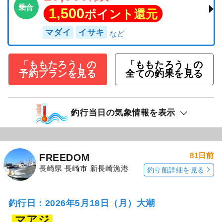
乗合
1,500
ポイント還元
マダイ
イサキ
「ももたろう」の
「ももたろう」の
予約プランを見る
全ての釣果を見る
釣行当日の気象情報を表示
81日前
FREEDOM
長崎県 長崎市 新長崎漁港
釣り船詳細を見る
釣行日：2026年5月18日（月）大潮
マアジ