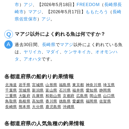
市
）
アジ
、【2026年5月18日】
FREEDOM
（
長崎県
長
崎市
）
マアジ
、【2026年5月17日】
ももたろう
（
長崎
県
佐世保市
）
アジ
。
マアジ以外によく釣れる魚は何ですか？
過去30日間、
長崎県
で
マアジ
以外によく釣れている魚
は、
ヤリイカ
、
マダイ
、
ケンサキイカ
、
オオモンハ
タ
、
アオハタ
です。
各都道府県の船釣り釣果情報
北海道
岩手県
宮城県
山形県
福島県
東京都
神奈川県
埼玉県
千葉県
茨城県
新潟県
富山県
石川県
福井県
愛知県
静岡県
三重県
大阪府
兵庫県
和歌山県
京都府
広島県
岡山県
山口県
鳥取県
島根県
高知県
香川県
徳島県
愛媛県
福岡県
佐賀県
長崎県
熊本県
大分県
鹿児島県
沖縄県
各都道府県の人気魚種の釣果情報