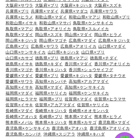
大阪府×サワラ
大阪府×ブリ
大阪府×キジハタ
大阪府×スズキ
兵庫県×ブリ
兵庫県×マダイ
兵庫県×マダコ
兵庫県×サワラ
兵庫県×ヒラメ
和歌山県×マダイ
和歌山県×マアジ
和歌山県×ブリ
和歌山県×イサキ
和歌山県×マサバ
鳥取県×ケンサキイカ
鳥取県×マアジ
鳥取県×アオリイカ
鳥取県×スルメイカ
鳥取県×マダイ
岡山県×スズキ
岡山県×マダイ
岡山県×ヒラメ
岡山県×キジハタ
岡山県×マゴチ
広島県×マダイ
広島県×キジハタ
広島県×ブリ
広島県×サワラ
広島県×アオリイカ
山口県×マダイ
山口県×ケンサキイカ
山口県×キジハタ
山口県×ブリ
山口県×カサゴ
徳島県×ブリ
徳島県×マアジ
徳島県×チダイ
徳島県×イサキ
徳島県×キダイ
香川県×マダイ
香川県×アオリイカ
香川県×マゴチ
香川県×キジハタ
香川県×ショウサイフグ
愛媛県×マダイ
愛媛県×ブリ
愛媛県×キジハタ
愛媛県×タチウオ
愛媛県×サワラ
高知県×カンパチ
高知県×アカアマダイ
高知県×イサキ
高知県×マダイ
高知県×ケンサキイカ
福岡県×マダイ
福岡県×ヤリイカ
福岡県×ケンサキイカ
福岡県×ヒラマサ
福岡県×ブリ
佐賀県×マダイ
佐賀県×ヒラマサ
佐賀県×イサキ
佐賀県×アカアマダイ
佐賀県×ヤリイカ
長崎県×マダイ
長崎県×キジハタ
長崎県×オオモンハタ
長崎県×アオハタ
長崎県×ブリ
熊本県×マダイ
熊本県×ヒラメ
熊本県×メバル
熊本県×キジハタ
熊本県×カサゴ
鹿児島県×マダイ
鹿児島県×ケンサキイカ
鹿児島県×アオハタ
鹿児島県×アオリイカ
鹿児島県×カンパチ
沖縄県×スジアラ
沖縄県×キハダ