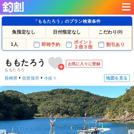
「ももたろう」のプラン検索条件
魚指定なし
日付指定なし
こだわり
(0)
ポイント
1人
即時予約
割引あり
２倍３倍
ももたろう
お気に入りに登録
ももたろう
長崎県
佐世保市
小佐々
地図を見る