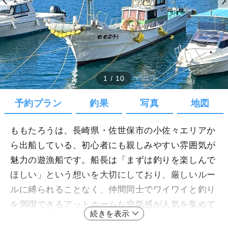
1
/
10
予約プラン
釣果
写真
地図
ももたろうは、長崎県・佐世保市の小佐々エリアか
ら出船している、初心者にも親しみやすい雰囲気が
魅力の遊漁船です。船長は「まずは釣りを楽しんで
ほしい」という想いを大切にしており、厳しいルー
ルに縛られることなく、仲間同士でワイワイと釣り
を満喫できるアットホームな空気感が人気を集めて
続きを表示
います。レンタルタックルや仕掛けも用意されてい