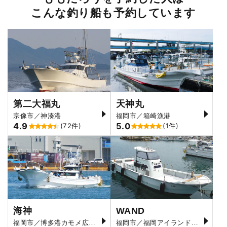
こんな釣り船も予約しています
第二大福丸
天神丸
宗像市／神湊港
福岡市／箱崎漁港
4.9
5.0
(72件)
(1件)
海神
WAND
福岡市／博多港カモメ広場前
福岡市／福岡アイランドシティ