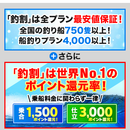
るため、道具を持っていない方でも手ぶらで気軽に
参加できるのも嬉しいポイント。釣りが初めての方
や女性のお客様にも丁寧にレクチャーしてくれるの
で、安心してチャレンジできます。さらに、タモ入
れや仕掛け作りまで船長がしっかりサポートしてく
れるため、釣りに不慣れな方でも快適に楽しめま
す。近海の気軽な釣りから遠方エリアまで幅広く案
内しており、季節ごとにさまざまな魚種との出会い
が期待できるのも魅力。船の後方には日よけ用のオ
ーニングも備わっており、快適に過ごせる設備面も
整っています。
釣り船からのメッセージ
遊漁船ももたろうでは、初心者の方や女性のお客
様にも気軽に船釣りを楽しんでいただけるよう心掛
けています。レンタルタックルや仕掛けもご用意し