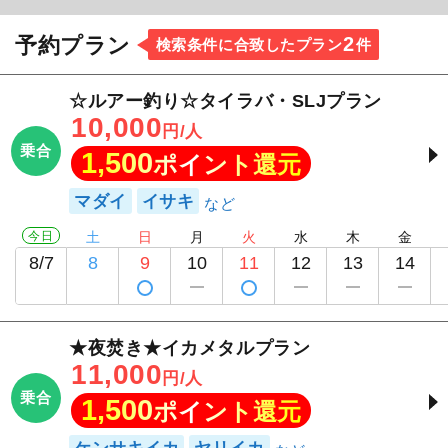
ておりますので、手ぶらでのご参加も大歓迎です。
2
予約プラン
検索条件に合致したプラン
件
釣り方のレクチャーはもちろん、タモ入れや仕掛け
作りまでしっかりサポートいたします。近海から遠
☆ルアー釣り☆タイラバ・SLJプラン
方まで、その時期ならではの魚を狙って楽しく出船
10,000
円/人
していますので、ぜひ一緒に海の魅力を満喫しまし
乗合
1,500
ポイント還元
ょう！
マダイ
イサキ
今日
土
日
月
火
水
木
金
8/7
8
9
10
11
12
13
14
★夜焚き★イカメタルプラン
11,000
円/人
乗合
1,500
ポイント還元