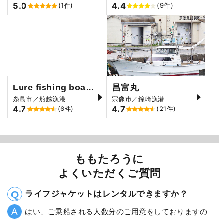
5.0
4.4
(1件)
(9件)
Lure fishing boat 龍王
昌富丸
糸島市／船越漁港
宗像市／鐘崎漁港
4.7
4.7
(6件)
(21件)
ももたろうに
よくいただくご質問
ライフジャケットはレンタルできますか？
はい、ご乗船される人数分のご用意をしておりますの