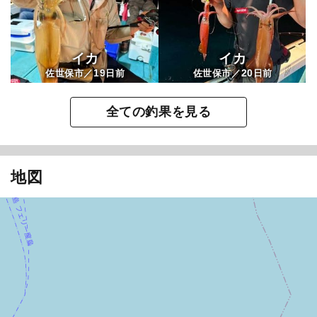
イカ
イカ
19
20
佐世保市／
日前
佐世保市／
日前
全ての釣果を見る
地図