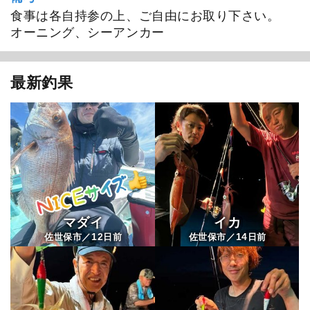
1
/
10
食事は各自持参の上、ご自由にお取り下さい。
オーニング、シーアンカー
最新釣果
マダイ
イカ
12
14
佐世保市／
日前
佐世保市／
日前
ももたろう