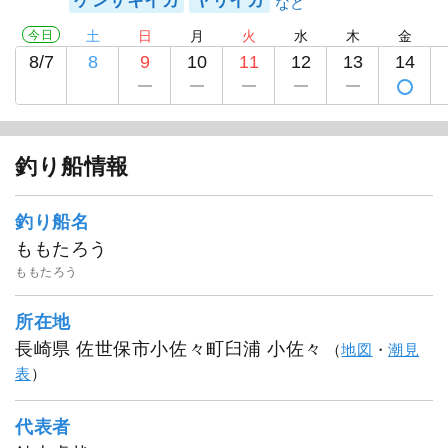
ケンサキイカ
ヤリイカ
今日
土
日
月
火
水
木
金
8/7
8
9
10
11
12
13
14
釣り船情報
釣り船名
ももたろう
ももたろう
所在地
長崎県 佐世保市小佐々町臼浦 小佐々
（
地図
・
潮見
表
）
代表者