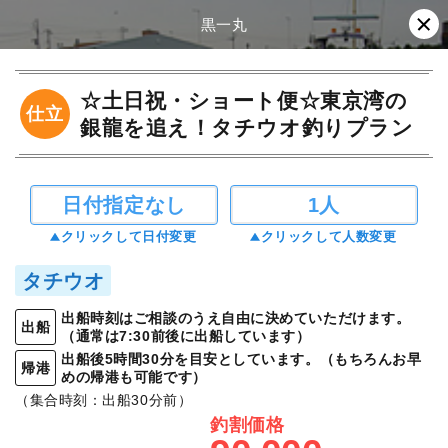
黒一丸
☆土日祝・ショート便☆東京湾の
仕立
銀龍を追え！タチウオ釣りプラン
日付指定なし
1人
クリックして日付変更
クリックして人数変更
タチウオ
出船時刻はご相談のうえ自由に決めていただけます。
出船
（通常は7:30前後に出船しています）
出船後5時間30分を目安としています。（もちろんお早
帰港
めの帰港も可能です）
（集合時刻：出船30分前）
釣割価格