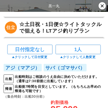
黒一丸
☆土日祝・1日便☆ライトタックル
仕立
で狙える！LTアジ釣りプラン
日付指定なし
1人
クリックして日付変更
クリックして人数変更
アジ（マアジ）
サバ（ゴマサバ）
出船時刻はご相談のうえ自由に決めていただけます。
出船
（通常は7:30前後に出船しています）
出船後7時間を目安としています。（もちろんお早めの
帰港
帰港も可能です）
（集合時刻：出船30分前）
釣割価格