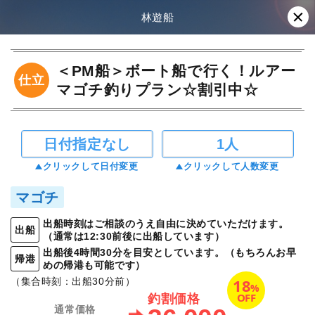
林遊船
＜PM船＞ボート船で行く！ルアー
仕立
マゴチ釣りプラン☆割引中☆
日付指定なし
1人
クリックして日付変更
クリックして人数変更
マゴチ
出船時刻はご相談のうえ自由に決めていただけます。
出船
（通常は12:30前後に出船しています）
出船後4時間30分を目安としています。（もちろんお早
帰港
めの帰港も可能です）
18
（集合時刻：出船30分前）
%
OFF
釣割価格
通常価格