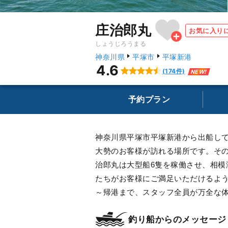
庄治郎丸
お気に入り
しょうじろうまる
神奈川県
平塚市
平塚新港
4.6
(174件)
NEW!
予約プラン
神奈川県平塚市平塚新港から出船し
大勢のお客様が訪れる場所です。そ
治郎丸は大型船6隻を稼働させ、相
たちがお客様にご満足いただけるよ
～帰港まで、スタッフ全員が万全な
釣り船からのメッセージ