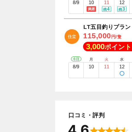
8/9
10
11
12
4
3
満席
残
残
LT五目釣りプラン
115,000
仕立
円/隻
3,000
ポイント
今日
月
火
水
8/9
10
11
12
口コミ・評判
4.6