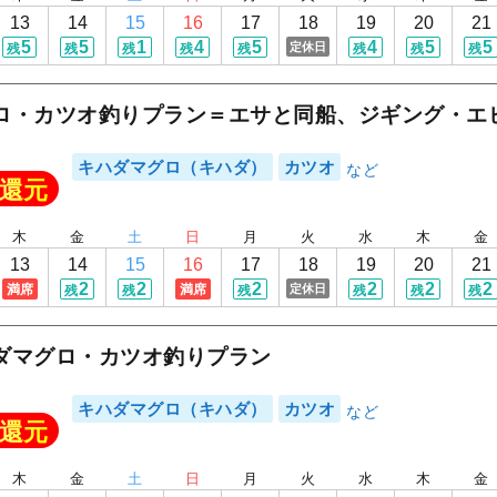
1
/
20
13
14
15
16
17
18
19
20
21
5
5
1
4
5
4
5
5
定休日
残
残
残
残
残
残
残
残
ロ・カツオ釣りプラン＝エサと同船、ジギング・エ
キハダマグロ（キハダ）
カツオ
還元
木
金
土
日
月
火
水
木
金
13
14
15
16
17
18
19
20
21
2
2
2
2
2
2
満席
満席
定休日
残
残
残
残
残
残
ダマグロ・カツオ釣りプラン
キハダマグロ（キハダ）
カツオ
還元
木
金
土
日
月
火
水
木
金