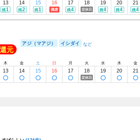
13
14
15
16
17
18
19
20
21
1
2
1
4
4
4
4
満席
定休日
残
残
残
残
残
残
残
アジ（マアジ）
イシダイ
還元
木
金
土
日
月
火
水
木
金
13
14
15
16
17
18
19
20
21
定休日
(174件)
すばらしい