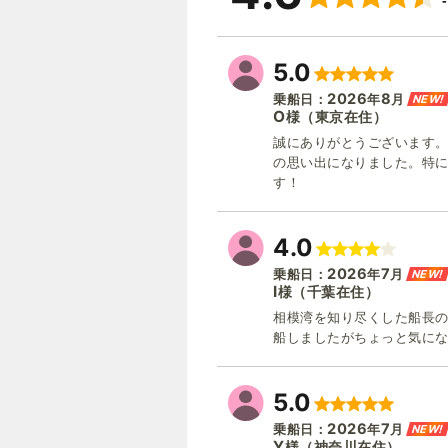
5.0
2026
8
NEW!
乗船日：
年
月
O
（東京在住）
様
誠にありがとうございます。
の思い出になりました。特
す！
4.0
2026
7
NEW!
乗船日：
年
月
I
（千葉在住）
様
相模湾を知り尽くした船長の
船しましたがちょっと気にな
5.0
2026
7
NEW!
乗船日：
年
月
Y
（神奈川在住）
様