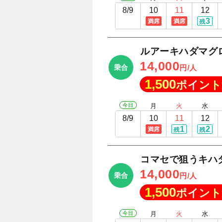
8/9
10
11
12
3
満席
満席
残
ルアーキハダマグ
14,000
乗合
円/人
1,500
ポイント
今日
月
火
水
8/9
10
11
12
1
2
満席
残
残
コマセで狙うキハ
14,000
乗合
円/人
1,500
ポイント
今日
月
火
水