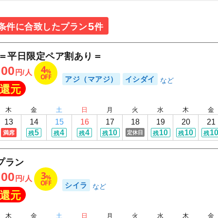
5
条件に合致したプラン
件
ン＝平日限定ペア割あり＝
4
000
%
円/人
OFF
アジ（マアジ）
イシダイ
還元
木
金
土
日
月
火
水
木
金
13
14
15
16
17
18
19
20
21
5
4
4
10
10
10
1
満席
定休日
残
残
残
残
残
残
残
プラン
3
000
%
円/人
OFF
シイラ
還元
木
金
土
日
月
火
水
木
金