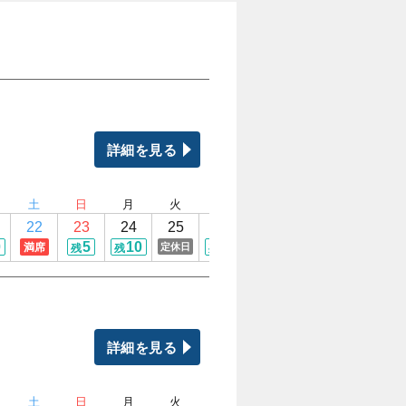
詳細を見る
土
日
月
火
水
木
金
土
22
23
24
25
26
27
28
29
0
5
10
10
10
8
1
満席
定休日
残
残
残
残
残
残
詳細を見る
土
日
月
火
水
木
金
土