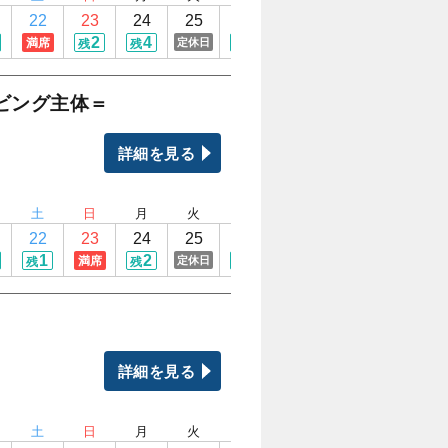
22
23
24
25
26
27
28
29
2
4
5
5
5
4
満席
定休日
残
残
残
残
残
残
ビング主体＝
詳細を見る
土
日
月
火
水
木
金
土
22
23
24
25
26
27
28
29
1
2
2
2
2
2
満席
定休日
残
残
残
残
残
残
詳細を見る
土
日
月
火
水
木
金
土