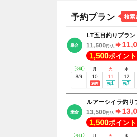
予約プラン
検索
LT五目釣りプラ
11,
11,500
乗合
円/人
1,500
ポイント
今日
月
火
水
8/9
10
11
12
1
7
満席
残
残
ルアーシイラ釣り
13,
13,500
乗合
円/人
1,500
ポイント
今日
月
火
水