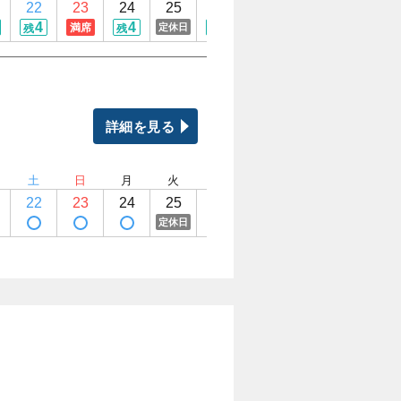
22
23
24
25
26
27
28
29
4
4
4
4
4
4
満席
定休日
残
残
残
残
残
残
詳細を見る
土
日
月
火
水
木
金
土
22
23
24
25
26
27
28
29
定休日