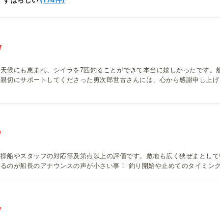
第六庄治郎丸
天候にも恵まれ、シイラを7匹釣ることができて本当に嬉しかったです。
に親切にサポートしてくださった勇次郎世古さんには、心から感謝申し上げ
操船やスタッフの対応等及第点以上の評価です。敷地も広く狹ぜまとして
るのが船長のアナウンスの声が小さい事！ 釣り開始や止めてのタイミン