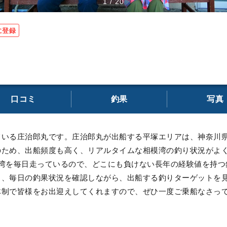
1
/
20
に登録
口コミ
釣果
写真
ている庄治郎丸です。庄治郎丸が出船する平塚エリアは、神奈川
のため、出船頻度も高く、リアルタイムな相模湾の釣り状況がよ
模湾を毎日走っているので、どこにも負けない長年の経験値を持つ
う、毎日の釣果状況を確認しながら、出船する釣りターゲットを
体制で皆様をお出迎えしてくれますので、ぜひ一度ご乗船なさっ