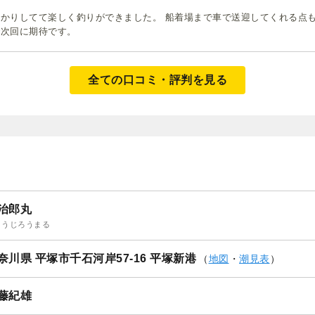
かりしてて楽しく釣りができました。 船着場まで車で送迎してくれる点も
で次回に期待です。
全ての口コミ・評判を見る
治郎丸
ょうじろうまる
奈川県 平塚市千石河岸57-16 平塚新港
（
地図
・
潮見表
）
藤紀雄