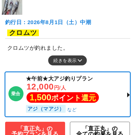
釣行日：2026年8月1日（土）中潮
クロムツ
クロムツが釣れました。
続きを表示
★午前★大アジ釣りプラン
12,000
円/人
乗合
1,500
ポイント還元
アジ（マアジ）
「直正丸」の
「直正丸」の
予約プランを見る
全ての釣果を見る