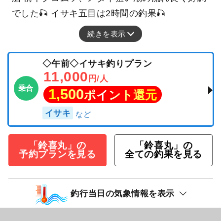
でした🎣 イサキ五目は2時間の釣果🎣
続きを表示
◇午前◇イサキ釣りプラン
11,000
円/人
乗合
1,500
ポイント還元
イサキ
「鈴喜丸」の
「鈴喜丸」の
予約プランを見る
全ての釣果を見る
釣行当日の気象情報を表示