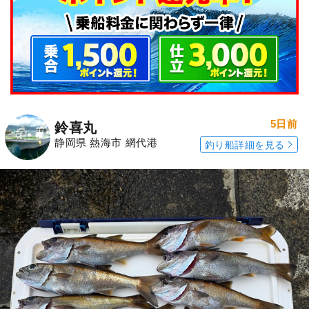
5日前
鈴喜丸
静岡県 熱海市 網代港
釣り船詳細を見る