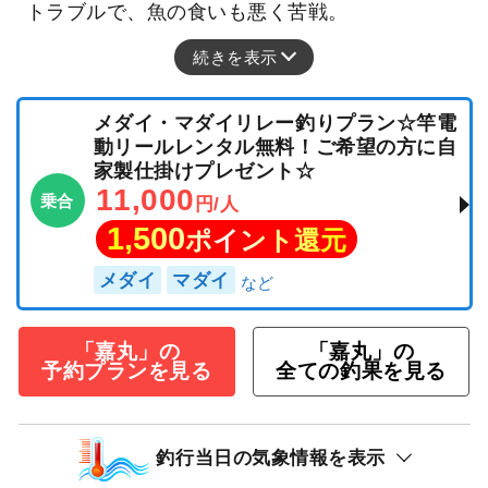
トラブルで、魚の食いも悪く苦戦。
続きを表示
メダイ・マダイリレー釣りプラン☆竿電
動リールレンタル無料！ご希望の方に自
家製仕掛けプレゼント☆
11,000
乗合
円/人
1,500
ポイント還元
メダイ
マダイ
「嘉丸」の
「嘉丸」の
予約プランを見る
全ての釣果を見る
釣行当日の気象情報を表示