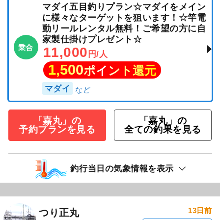
マダイ五目釣りプラン☆マダイをメイン
に様々なターゲットを狙います！☆竿電
動リールレンタル無料！ご希望の方に自
家製仕掛けプレゼント☆
乗合
11,000
円/人
1,500
ポイント還元
マダイ
「嘉丸」の
「嘉丸」の
予約プランを見る
全ての釣果を見る
釣行当日の気象情報を表示
13日前
つり正丸