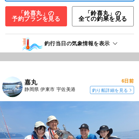
「鈴喜丸」の
「鈴喜丸」の
予約プランを見る
全ての釣果を見る
釣行当日の気象情報を表示
6日前
嘉丸
静岡県 伊東市 宇佐美港
釣り船詳細を見る