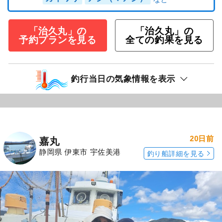
「治久丸」の
「治久丸」の
予約プランを見る
全ての釣果を見る
釣行当日の気象情報を表示
20日前
嘉丸
静岡県 伊東市 宇佐美港
釣り船詳細を見る