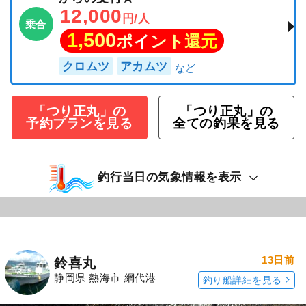
12,000
円/人
乗合
1,500
ポイント還元
クロムツ
アカムツ
「つり正丸」の
「つり正丸」の
予約プランを見る
全ての釣果を見る
釣行当日の気象情報を表示
13日前
鈴喜丸
静岡県 熱海市 網代港
釣り船詳細を見る