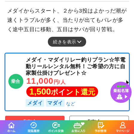
メダイからスタート、２から3投はよかっだ潮が
速くトラブルが多く、当たりが出てもバレが多
く途中五目に移動、五目はサバが回り苦戦。
続きを表示
メダイ・マダイリレー釣りプラン☆竿電
動リールレンタル無料！ご希望の方に自
家製仕掛けプレゼント☆
11,000
乗合
円/人
1,500
ポイント還元
メダイ
マダイ
「嘉丸」の
「嘉丸」の
予約プランを見る
全ての釣果を見る