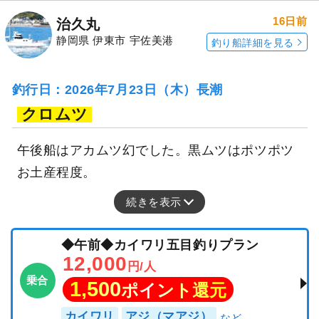
16日前
治久丸
静岡県 伊東市 宇佐美港
釣り船詳細を見る
釣行日：2026年7月23日（木）長潮
クロムツ
午後船はアカムツ幻でした。黒ムツはポツポツ
お土産程度。
続きを表示
◆午前◆カイワリ五目釣りプラン
12,000
円/人
乗合
1,500
ポイント還元
カイワリ
アジ（マアジ）