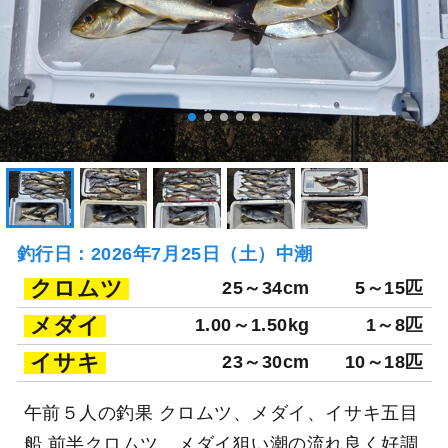
釣行日：2026年7月25日（土）中潮
クロムツ
25～34cm
5～15匹
メダイ
1.00～1.50kg
1～8匹
イサキ
23～30cm
10～18匹
午前５人の釣果 クロムツ、メダイ、イサキ五目
船 前半クロムツ、メダイ狙い潮の流れ良く好調