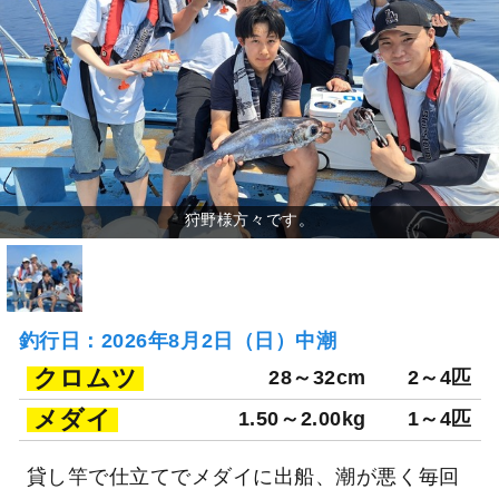
釣行日：2026年8月2日（日）中潮
クロムツ
28～32cm
2～4匹
メダイ
1.50～2.00kg
1～4匹
貸し竿で仕立てでメダイに出船、潮が悪く毎回