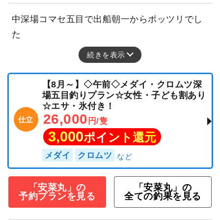
中深場コマセ五目で出船朝一からポッツリでし
た
続きを表示
【8月～】◇午前◇メダイ・クロムツ深
場五目釣りプラン☆女性・子ども割あり
☆エサ・氷付き！
26,000
仕立
円/隻
3,000
ポイント還元
メダイ
クロムツ
「安菜丸」の
「安菜丸」の
予約プランを見る
全ての釣果を見る