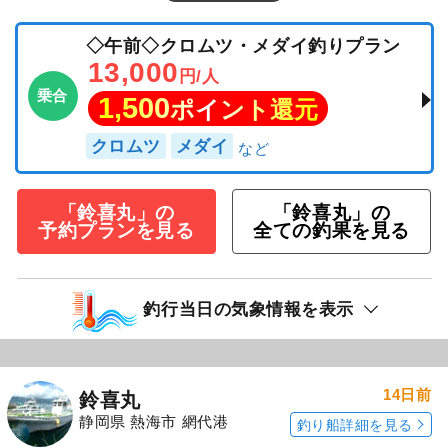
◇午前◇クロムツ・メダイ釣りプラン
13,000
円/人
乗合
1,500
ポイント還元
クロムツ
メダイ
「鈴喜丸」の
「鈴喜丸」の
予約プランを見る
全ての釣果を見る
釣行当日の気象情報を表示
14日前
鈴喜丸
静岡県 熱海市 網代港
釣り船詳細を見る