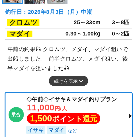
釣行日：2026年8月3日（月）中潮
クロムツ
25～33cm
3～8匹
マダイ
0.30～1.00kg
0～2匹
午前の釣果🎣 クロムツ、メダイ、マダイ狙いで
出船しました。 前半クロムツ、メダイ狙い、後
半マダイを狙いました🎣
続きを表示
◇午前◇イサキ＆マダイ釣りプラン
11,000
円/人
乗合
1,500
ポイント還元
イサキ
マダイ