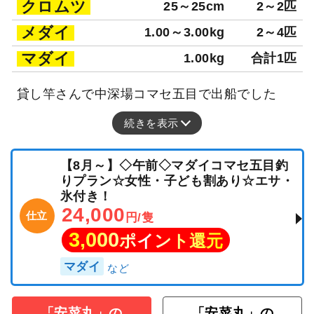
クロムツ
25～25cm
2～2匹
メダイ
1.00～3.00kg
2～4匹
マダイ
1.00kg
合計1匹
貸し竿さんで中深場コマセ五目で出船でした
続きを表示
【8月～】◇午前◇マダイコマセ五目釣
りプラン☆女性・子ども割あり☆エサ・
氷付き！
24,000
仕立
円/隻
3,000
ポイント還元
マダイ
「安菜丸」の
「安菜丸」の