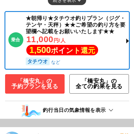
続きを表示
★朝帰り★タチウオ釣りプラン（ジグ・
テンヤ・天秤）★★ご希望の釣り方を要
望欄へ記載をお願いいたします★★
11,000
乗合
円/人
1,500
ポイント還元
タチウオ
「橋安丸」の
「橋安丸」の
予約プランを見る
全ての釣果を見る
釣行当日の気象情報を表示