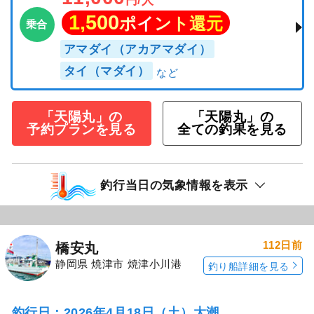
1,500
ポイント還元
乗合
アマダイ（アカアマダイ）
タイ（マダイ）
「天陽丸」の
「天陽丸」の
予約プランを見る
全ての釣果を見る
釣行当日の気象情報を表示
112日前
橋安丸
静岡県 焼津市 焼津小川港
釣り船詳細を見る
釣行日：2026年4月18日（土）大潮