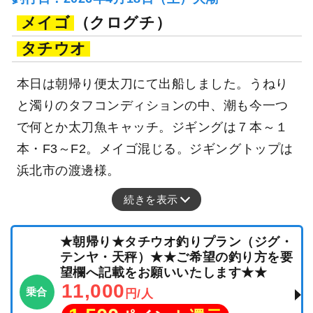
メイゴ
（クログチ）
タチウオ
本日は朝帰り便太刀にて出船しました。うねり
と濁りのタフコンディションの中、潮も今一つ
で何とか太刀魚キャッチ。ジギングは７本～１
本・F3～F2。メイゴ混じる。ジギングトップは
浜北市の渡邊様。
続きを表示
★朝帰り★タチウオ釣りプラン（ジグ・
テンヤ・天秤）★★ご希望の釣り方を要
望欄へ記載をお願いいたします★★
11,000
乗合
円/人