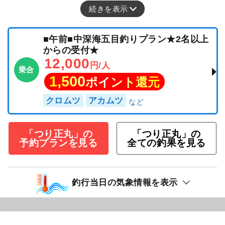
続きを表示
■午前■中深海五目釣りプラン★2名以上
からの受付★
12,000
円/人
乗合
1,500
ポイント還元
クロムツ
アカムツ
「つり正丸」の
「つり正丸」の
予約プランを見る
全ての釣果を見る
釣行当日の気象情報を表示