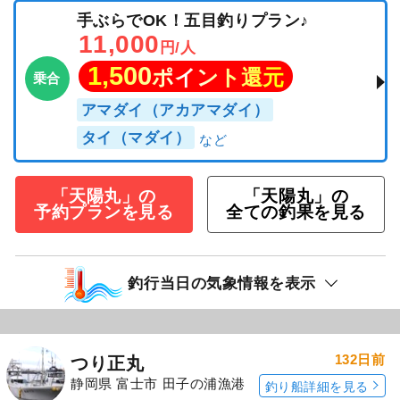
手ぶらでOK！五目釣りプラン♪
11,000
円/人
1,500
ポイント還元
乗合
アマダイ（アカアマダイ）
タイ（マダイ）
「天陽丸」の
「天陽丸」の
予約プランを見る
全ての釣果を見る
釣行当日の気象情報を表示
132日前
つり正丸
静岡県 富士市 田子の浦漁港
釣り船詳細を見る