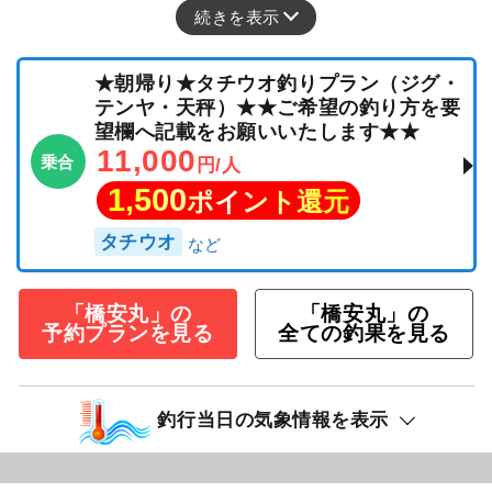
続きを表示
★朝帰り★タチウオ釣りプラン（ジグ・
テンヤ・天秤）★★ご希望の釣り方を要
望欄へ記載をお願いいたします★★
11,000
乗合
円/人
1,500
ポイント還元
タチウオ
「橋安丸」の
「橋安丸」の
予約プランを見る
全ての釣果を見る
釣行当日の気象情報を表示