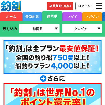
会員登録
ログイン
（無料）
静岡県
ホーム
最新釣果
マダイ
マガジン
絞り込み
静岡県
クログチ