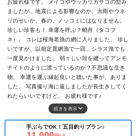
お疲れ様です。 メイゴやウッカリカサゴの型み
ましたが、地震による影響なのか、大雨やウネ
リのせいか、春の、ノッコミにはなりません。
珍しい珍客も！ 幸運を呼ぶ？蛸舟（タコブ
ネ）。 コレは桜海老漁の網に入りました。 珍し
いですが、以前定置網漁で一回、シラス漁でも
一度見かけました。 弱々しい殻を纏ってアンモ
ナイトのように漂っているのか？不思議な生き
物。 幸運を運ぶ縁起良いと聴いた事が、ありま
した。 写真撮り海に返しましたが長生きしてく
れたらいいですけど。 お疲れ様です♪
続きを表示
手ぶらでOK！五目釣りプラン♪
11,000
円/人