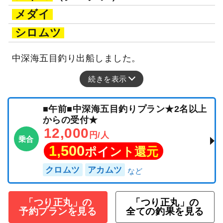
メダイ
シロムツ
中深海五目釣り出船しました。
続きを表示
■午前■中深海五目釣りプラン★2名以上
からの受付★
12,000
円/人
乗合
1,500
ポイント還元
クロムツ
アカムツ
「つり正丸」の
「つり正丸」の
予約プランを見る
全ての釣果を見る