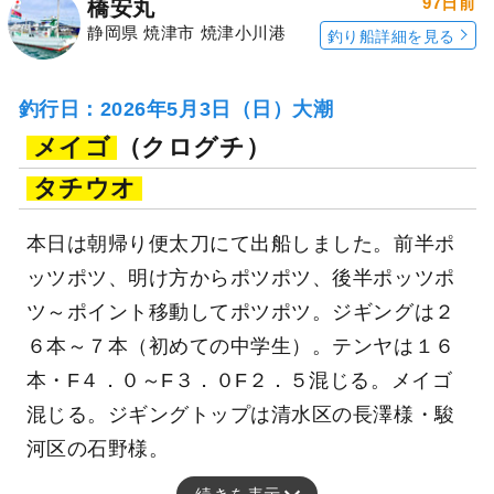
97日前
橋安丸
静岡県 焼津市 焼津小川港
釣り船詳細を見る
釣行日：2026年5月3日（日）大潮
メイゴ
（クログチ）
タチウオ
本日は朝帰り便太刀にて出船しました。前半ポ
ッツポツ、明け方からポツポツ、後半ポッツポ
ツ～ポイント移動してポツポツ。ジギングは２
６本～７本（初めての中学生）。テンヤは１６
本・F４．０～F３．０F２．５混じる。メイゴ
混じる。ジギングトップは清水区の長澤様・駿
河区の石野様。