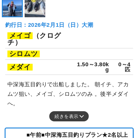
釣行日：2026年2月1日（日）大潮
メイゴ
（クログ
チ）
シロムツ
1.50～3.80k
0～4
メダイ
g
匹
中深海五目釣りで出船しました。 朝イチ、アカ
ムツ狙い、メイゴ、シロムツのみ 。後半メダイ
へ。
続きを表示
■午前■中深海五目釣りプラン★2名以上