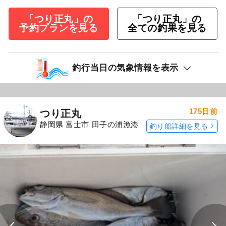
「つり正丸」の
「つり正丸」の
予約プランを見る
全ての釣果を見る
釣行当日の気象情報を表示
175日前
つり正丸
静岡県 富士市 田子の浦漁港
釣り船詳細を見る