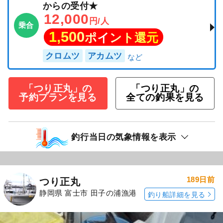
からの受付★
12,000
円/人
乗合
1,500
ポイント還元
クロムツ
アカムツ
「つり正丸」の
「つり正丸」の
予約プランを見る
全ての釣果を見る
釣行当日の気象情報を表示
189日前
つり正丸
静岡県 富士市 田子の浦漁港
釣り船詳細を見る