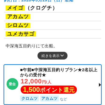
メイゴ
（クログチ）
アカムツ
シロムツ
ユメカサゴ
中深海五目釣りにて出船。
続きを表示
■午前■中深海五目釣りプラン★2名以上
からの受付★
12,000
円/人
乗合
1,500
ポイント還元
クロムツ
アカムツ