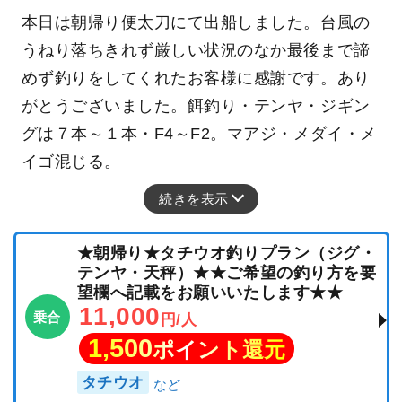
本日は朝帰り便太刀にて出船しました。台風の
うねり落ちきれず厳しい状況のなか最後まで諦
めず釣りをしてくれたお客様に感謝です。あり
がとうございました。餌釣り・テンヤ・ジギン
グは７本～１本・F4～F2。マアジ・メダイ・メ
イゴ混じる。
続きを表示
★朝帰り★タチウオ釣りプラン（ジグ・
テンヤ・天秤）★★ご希望の釣り方を要
望欄へ記載をお願いいたします★★
11,000
乗合
円/人
1,500
ポイント還元
タチウオ