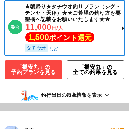
★朝帰り★タチウオ釣りプラン（ジグ・
テンヤ・天秤）★★ご希望の釣り方を要
望欄へ記載をお願いいたします★★
11,000
乗合
円/人
1,500
ポイント還元
タチウオ
「橋安丸」の
「橋安丸」の
予約プランを見る
全ての釣果を見る
釣行当日の気象情報を表示