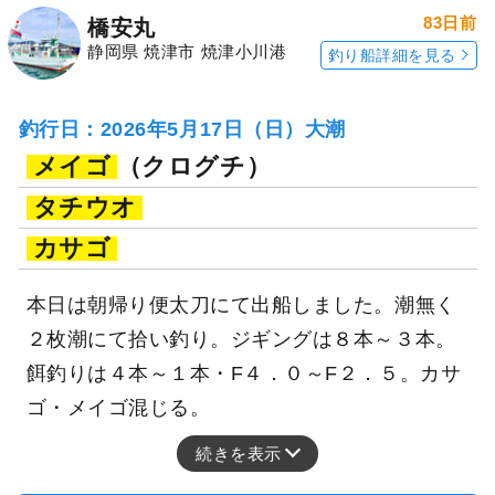
83日前
橋安丸
静岡県 焼津市 焼津小川港
釣り船詳細を見る
釣行日：2026年5月17日（日）大潮
メイゴ
（クログチ）
タチウオ
カサゴ
本日は朝帰り便太刀にて出船しました。潮無く
２枚潮にて拾い釣り。ジギングは８本～３本。
餌釣りは４本～１本・F４．０～F２．５。カサ
ゴ・メイゴ混じる。
続きを表示