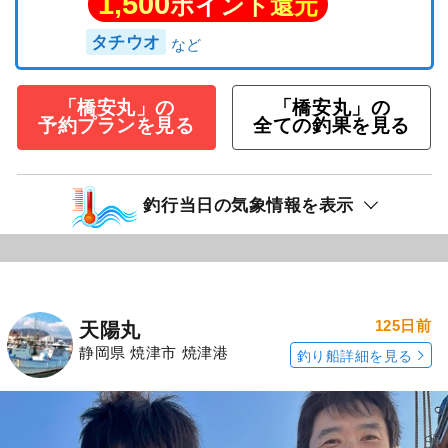
1,500
ポイント還元
タチウオ
「橋安丸」の
「橋安丸」の
予約プランを見る
全ての釣果を見る
釣行当日の気象情報を表示
125日前
天陽丸
静岡県 焼津市 焼津港
釣り船詳細を見る