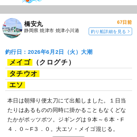
67日前
橋安丸
静岡県 焼津市 焼津小川港
釣り船詳細を見る
釣行日：2026年6月2日（火）大潮
メイゴ
（クログチ）
タチウオ
エソ
本日は朝帰り便太刀にて出船しました。１日当
たりはあるものの同時に掛かることもなくどな
たかがポッツポツ。ジギングは９本～６本・F
４．０～F３．０。大エソ・メイゴ混じる。