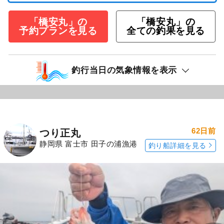
「橋安丸」の
「橋安丸」の
予約プランを見る
全ての釣果を見る
釣行当日の気象情報を表示
62日前
つり正丸
静岡県 富士市 田子の浦漁港
釣り船詳細を見る