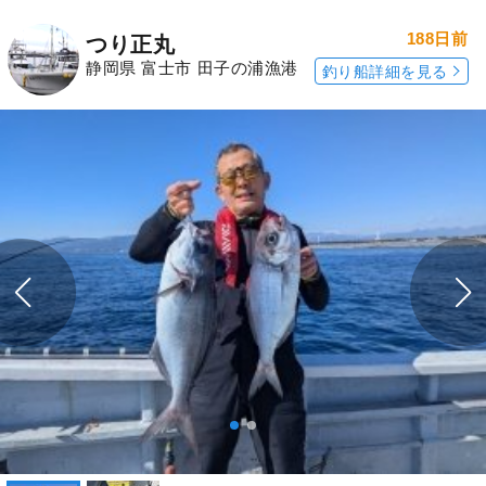
188日前
つり正丸
静岡県 富士市 田子の浦漁港
釣り船詳細を見る