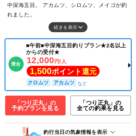
中深海五目。 アカムツ、シロムツ、メイゴが釣
れました。
続きを表示
■午前■中深海五目釣りプラン★2名以上
からの受付★
12,000
円/人
乗合
1,500
ポイント還元
クロムツ
アカムツ
「つり正丸」の
「つり正丸」の
予約プランを見る
全ての釣果を見る
釣行当日の気象情報を表示