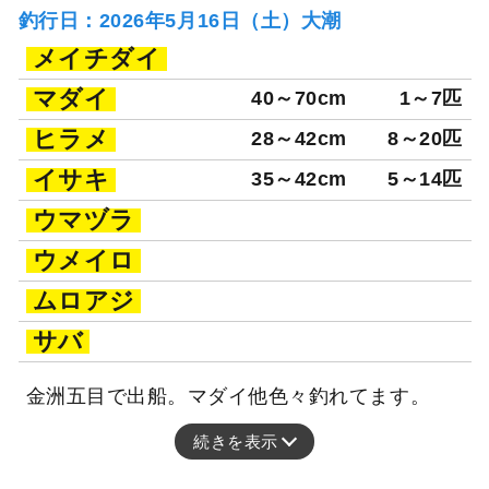
釣行日：2026年5月16日（土）大潮
メイチダイ
マダイ
40～70cm
1～7匹
ヒラメ
28～42cm
8～20匹
イサキ
35～42cm
5～14匹
ウマヅラ
ウメイロ
ムロアジ
サバ
金洲五目で出船。マダイ他色々釣れてます。
続きを表示