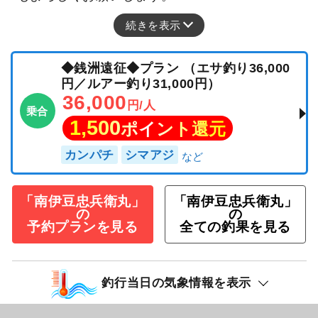
続きを表示
◆銭洲遠征◆プラン （エサ釣り36,000
円／ルアー釣り31,000円）
36,000
円/人
乗合
1,500
ポイント還元
カンパチ
シマアジ
「南伊豆忠兵衛丸」
「南伊豆忠兵衛丸」
の
の
予約プランを見る
全ての釣果を見る
釣行当日の気象情報を表示