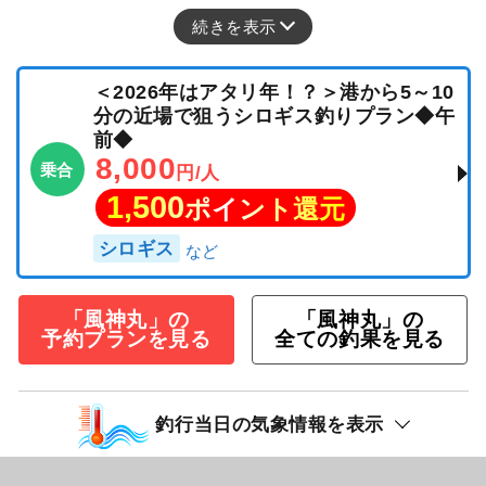
続きを表示
＜2026年はアタリ年！？＞港から5～10
分の近場で狙うシロギス釣りプラン◆午
前◆
8,000
乗合
円/人
1,500
ポイント還元
シロギス
「風神丸」の
「風神丸」の
予約プランを見る
全ての釣果を見る
釣行当日の気象情報を表示