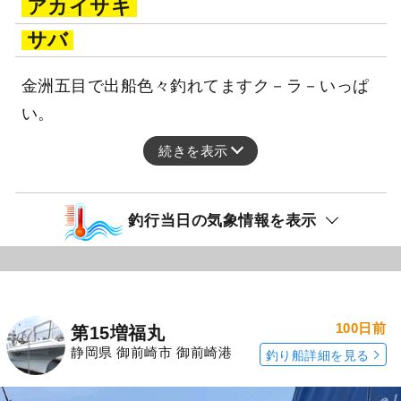
アカイサキ
サバ
金洲五目で出船色々釣れてますク－ラ－いっぱ
い。
続きを表示
釣行当日の気象情報を表示
100日前
第15増福丸
静岡県 御前崎市 御前崎港
釣り船詳細を見る