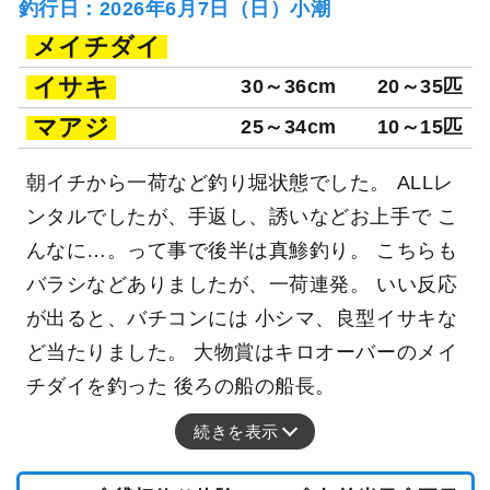
釣行日：2026年6月7日（日）小潮
メイチダイ
イサキ
30～36cm
20～35匹
マアジ
25～34cm
10～15匹
朝イチから一荷など釣り堀状態でした。 ALLレ
ンタルでしたが、手返し、誘いなどお上手で こ
んなに…。って事で後半は真鯵釣り。 こちらも
バラシなどありましたが、一荷連発。 いい反応
が出ると、バチコンには 小シマ、良型イサキな
ど当たりました。 大物賞はキロオーバーのメイ
チダイを釣った 後ろの船の船長。
続きを表示