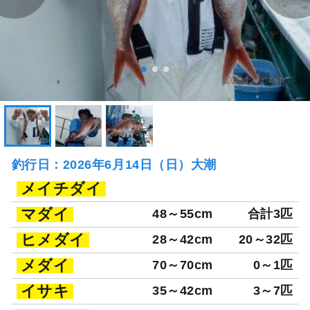
釣行日：2026年6月14日（日）大潮
メイチダイ
マダイ
48～55cm
合計3匹
ヒメダイ
28～42cm
20～32匹
メダイ
70～70cm
0～1匹
イサキ
35～42cm
3～7匹