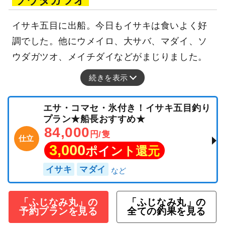
ソウダガツオ
イサキ五目に出船。今日もイサキは食いよく好
調でした。他にウメイロ、大サバ、マダイ、ソ
ウダガツオ、メイチダイなどがまじりました。
続きを表示
エサ・コマセ・氷付き！イサキ五目釣り
プラン★船長おすすめ★
84,000
円/隻
仕立
3,000
ポイント還元
イサキ
マダイ
「ふじなみ丸」の
「ふじなみ丸」の
予約プランを見る
全ての釣果を見る