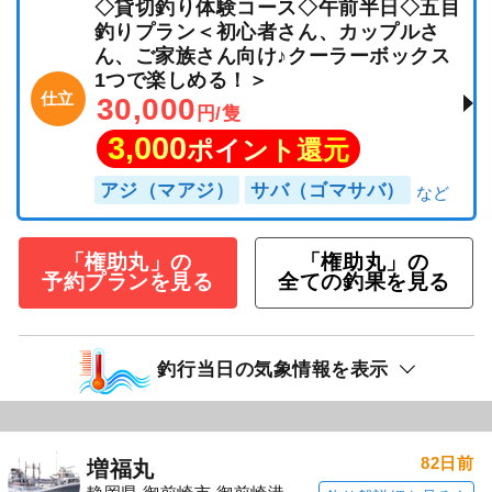
◇貸切釣り体験コース◇午前半日◇五目
釣りプラン＜初心者さん、カップルさ
ん、ご家族さん向け♪クーラーボックス
1つで楽しめる！＞
仕立
30,000
円/隻
3,000
ポイント還元
アジ（マアジ）
サバ（ゴマサバ）
「権助丸」の
「権助丸」の
予約プランを見る
全ての釣果を見る
釣行当日の気象情報を表示
82日前
増福丸