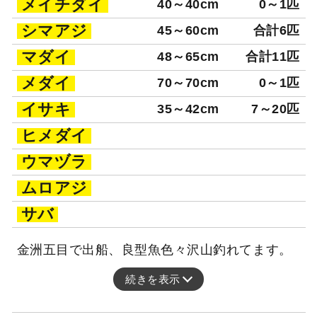
メイチダイ
40～40cm
0～1匹
シマアジ
45～60cm
合計6匹
マダイ
48～65cm
合計11匹
メダイ
70～70cm
0～1匹
イサキ
35～42cm
7～20匹
ヒメダイ
ウマヅラ
ムロアジ
サバ
金洲五目で出船、良型魚色々沢山釣れてます。
続きを表示