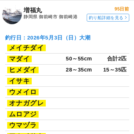
95日前
増福丸
静岡県 御前崎市 御前崎港
釣り船詳細を見る
釣行日：2026年5月3日（日）大潮
メイチダイ
マダイ
50～55cm
合計2匹
ヒメダイ
28～35cm
15～35匹
イサキ
ウメイロ
オナガグレ
ムロアジ
ウマヅラ