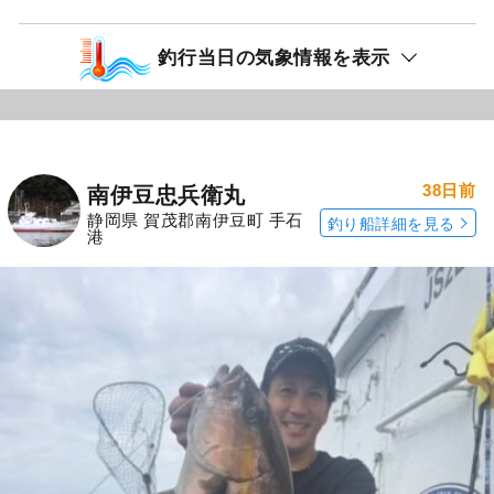
釣行当日の気象情報を表示
38日前
南伊豆忠兵衛丸
静岡県 賀茂郡南伊豆町 手石
釣り船詳細を見る
港