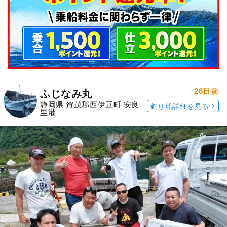
26日前
ふじなみ丸
静岡県 賀茂郡西伊豆町 安良
釣り船詳細を見る
里港