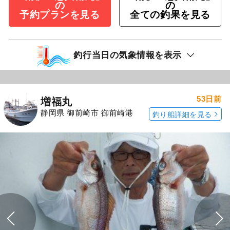
の
の
予約プランを見る
全ての釣果を見る
釣行当日の気象情報を表示
53日前
増福丸
静岡県 御前崎市 御前崎港
釣り船詳細を見る