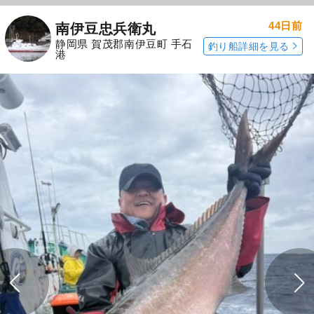
44日前
南伊豆忠兵衛丸
静岡県 賀茂郡南伊豆町 手石
釣り船詳細を見る
港