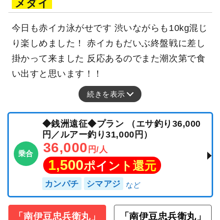
メダイ
今日も赤イカ泳がせです 渋いながらも10kg混じ
り楽しめました！ 赤イカもだいぶ終盤戦に差し
掛かって来ました 反応あるのでまた潮次第で食
い出すと思います！！
続きを表示
◆銭洲遠征◆プラン （エサ釣り36,000
円／ルアー釣り31,000円）
36,000
円/人
乗合
1,500
ポイント還元
カンパチ
シマアジ
「南伊豆忠兵衛丸」
「南伊豆忠兵衛丸」