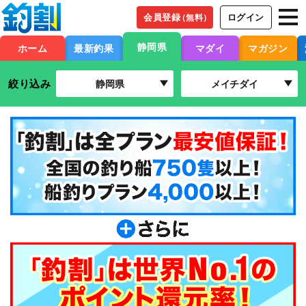
会員登録
ログイン
（無料）
静岡県
ホーム
最新釣果
マダイ
マガジン
絞り込み
静岡県
メイチダイ