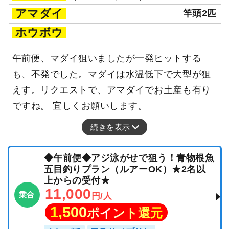
アマダイ
竿頭2匹
ホウボウ
午前便、マダイ狙いましたが一発ヒットする
も、不発でした。マダイは水温低下で大型が狙
えす。リクエストで、アマダイでお土産も有り
ですね。 宜しくお願いします。
続きを表示
◆午前便◆アジ泳がせで狙う！青物根魚
五目釣りプラン（ルアーOK）★2名以
上からの受付★
11,000
乗合
円/人
1,500
ポイント還元