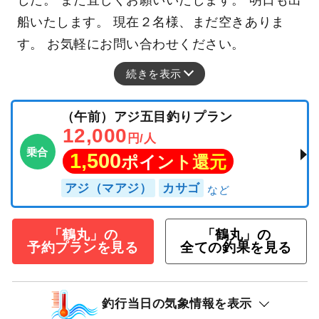
船いたします。 現在２名様、まだ空きありま
す。 お気軽にお問い合わせください。
続きを表示
（午前）アジ五目釣りプラン
12,000
円/人
乗合
1,500
ポイント還元
アジ（マアジ）
カサゴ
「鶴丸」の
「鶴丸」の
予約プランを見る
全ての釣果を見る
釣行当日の気象情報を表示