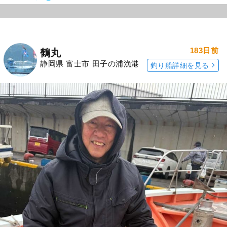
183日前
鶴丸
静岡県 富士市 田子の浦漁港
釣り船詳細を見る