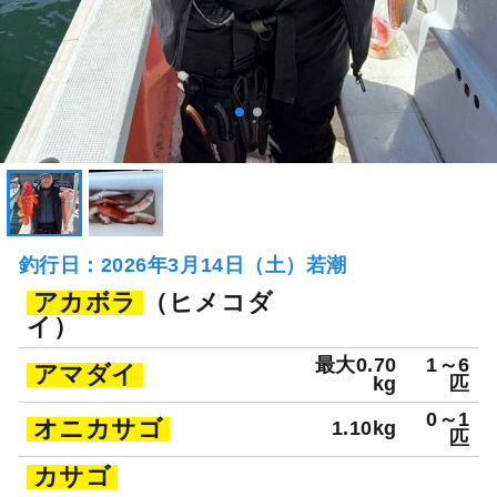
釣行日：2026年3月14日（土）若潮
アカボラ
（ヒメコダ
イ）
最大0.70
1～6
アマダイ
kg
匹
0～1
オニカサゴ
1.10kg
匹
カサゴ