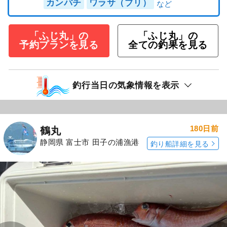
カンパチ
ワラサ（ブリ）
「ふじ丸」の
「ふじ丸」の
予約プランを見る
全ての釣果を見る
釣行当日の気象情報を表示
180日前
鶴丸
静岡県 富士市 田子の浦漁港
釣り船詳細を見る