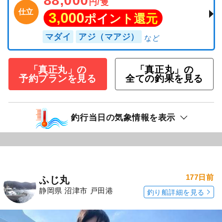
88,000
円/隻
仕立
3,000
ポイント還元
マダイ
アジ（マアジ）
「真正丸」の
「真正丸」の
予約プランを見る
全ての釣果を見る
釣行当日の気象情報を表示
177日前
ふじ丸
静岡県 沼津市 戸田港
釣り船詳細を見る