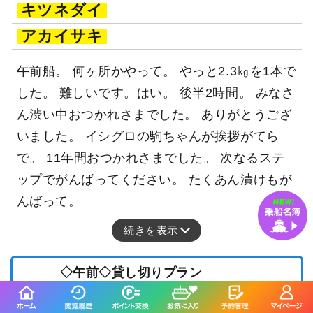
キツネダイ
アカイサキ
午前船。 何ヶ所かやって。 やっと2.3㎏を1本で
した。 難しいです。はい。 後半2時間。 みなさ
ん渋い中おつかれさまでした。 ありがとうござ
いました。 イシグロの駒ちゃんが挨拶がてら
で。 11年間おつかれさまでした。 次なるステ
ップでがんばってください。 たくあん漬けもが
んばって。
続きを表示
◇午前◇貸し切りプラン
88,000
円/隻
仕立