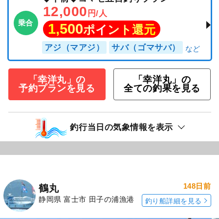
12,000
円/人
乗合
1,500
ポイント還元
アジ（マアジ）
サバ（ゴマサバ）
「幸洋丸」の
「幸洋丸」の
予約プランを見る
全ての釣果を見る
釣行当日の気象情報を表示
148日前
鶴丸
静岡県 富士市 田子の浦漁港
釣り船詳細を見る