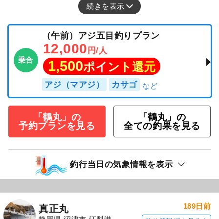
続きを表示
（午前）アジ五目釣りプラン
12,000
円/人
乗合
1,500
ポイント還元
アジ（マアジ）
カサゴ
「鶴丸」の
「鶴丸」の
予約プランを見る
全ての釣果を見る
釣行当日の気象情報を表示
189日前
真正丸