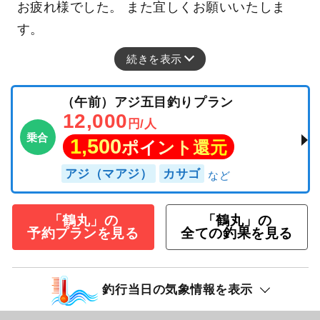
お疲れ様でした。 また宜しくお願いいたしま
す。
続きを表示
（午前）アジ五目釣りプラン
12,000
円/人
乗合
1,500
ポイント還元
アジ（マアジ）
カサゴ
「鶴丸」の
「鶴丸」の
予約プランを見る
全ての釣果を見る
釣行当日の気象情報を表示