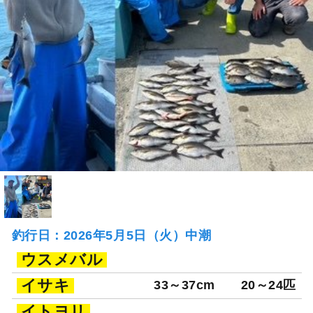
釣行日：2026年5月5日（火）中潮
ウスメバル
イサキ
33～37cm
20～24匹
イトヨリ