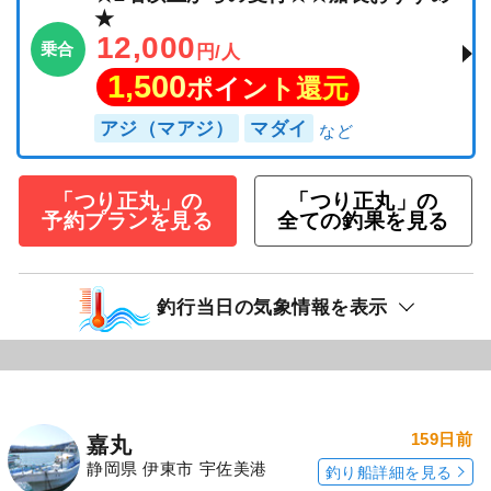
★
12,000
乗合
円/人
1,500
ポイント還元
アジ（マアジ）
マダイ
「つり正丸」の
「つり正丸」の
予約プランを見る
全ての釣果を見る
釣行当日の気象情報を表示
159日前
嘉丸
静岡県 伊東市 宇佐美港
釣り船詳細を見る