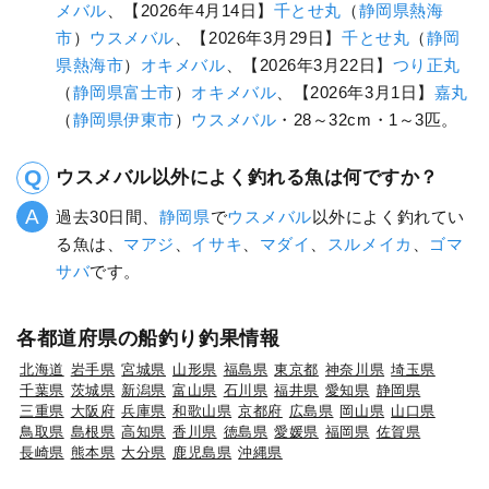
メバル
、【2026年4月14日】
千とせ丸
（
静岡県
熱海
市
）
ウスメバル
、【2026年3月29日】
千とせ丸
（
静岡
県
熱海市
）
オキメバル
、【2026年3月22日】
つり正丸
（
静岡県
富士市
）
オキメバル
、【2026年3月1日】
嘉丸
（
静岡県
伊東市
）
ウスメバル
・28～32cm・1～3匹。
ウスメバル以外によく釣れる魚は何ですか？
過去30日間、
静岡県
で
ウスメバル
以外によく釣れてい
る魚は、
マアジ
、
イサキ
、
マダイ
、
スルメイカ
、
ゴマ
サバ
です。
各都道府県の船釣り釣果情報
北海道
岩手県
宮城県
山形県
福島県
東京都
神奈川県
埼玉県
千葉県
茨城県
新潟県
富山県
石川県
福井県
愛知県
静岡県
三重県
大阪府
兵庫県
和歌山県
京都府
広島県
岡山県
山口県
鳥取県
島根県
高知県
香川県
徳島県
愛媛県
福岡県
佐賀県
長崎県
熊本県
大分県
鹿児島県
沖縄県