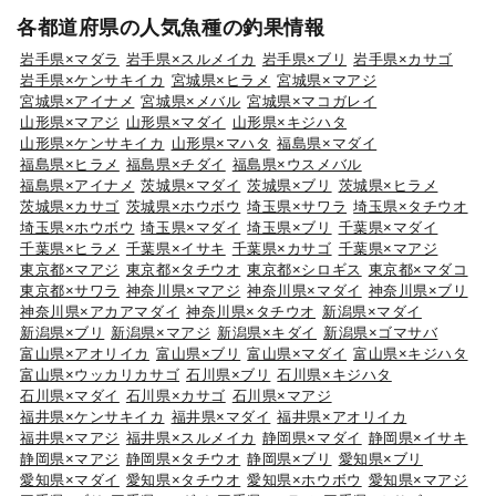
各都道府県の人気魚種の釣果情報
岩手県×マダラ
岩手県×スルメイカ
岩手県×ブリ
岩手県×カサゴ
岩手県×ケンサキイカ
宮城県×ヒラメ
宮城県×マアジ
宮城県×アイナメ
宮城県×メバル
宮城県×マコガレイ
山形県×マアジ
山形県×マダイ
山形県×キジハタ
山形県×ケンサキイカ
山形県×マハタ
福島県×マダイ
福島県×ヒラメ
福島県×チダイ
福島県×ウスメバル
福島県×アイナメ
茨城県×マダイ
茨城県×ブリ
茨城県×ヒラメ
茨城県×カサゴ
茨城県×ホウボウ
埼玉県×サワラ
埼玉県×タチウオ
埼玉県×ホウボウ
埼玉県×マダイ
埼玉県×ブリ
千葉県×マダイ
千葉県×ヒラメ
千葉県×イサキ
千葉県×カサゴ
千葉県×マアジ
東京都×マアジ
東京都×タチウオ
東京都×シロギス
東京都×マダコ
東京都×サワラ
神奈川県×マアジ
神奈川県×マダイ
神奈川県×ブリ
神奈川県×アカアマダイ
神奈川県×タチウオ
新潟県×マダイ
新潟県×ブリ
新潟県×マアジ
新潟県×キダイ
新潟県×ゴマサバ
富山県×アオリイカ
富山県×ブリ
富山県×マダイ
富山県×キジハタ
富山県×ウッカリカサゴ
石川県×ブリ
石川県×キジハタ
石川県×マダイ
石川県×カサゴ
石川県×マアジ
福井県×ケンサキイカ
福井県×マダイ
福井県×アオリイカ
福井県×マアジ
福井県×スルメイカ
静岡県×マダイ
静岡県×イサキ
静岡県×マアジ
静岡県×タチウオ
静岡県×ブリ
愛知県×ブリ
愛知県×マダイ
愛知県×タチウオ
愛知県×ホウボウ
愛知県×マアジ