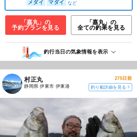
メダイ
マダイ
「嘉丸」の
「嘉丸」の
予約プランを見る
全ての釣果を見る
釣行当日の気象情報を表示
275日前
村正丸
静岡県 伊東市 伊東港
釣り船詳細を見る