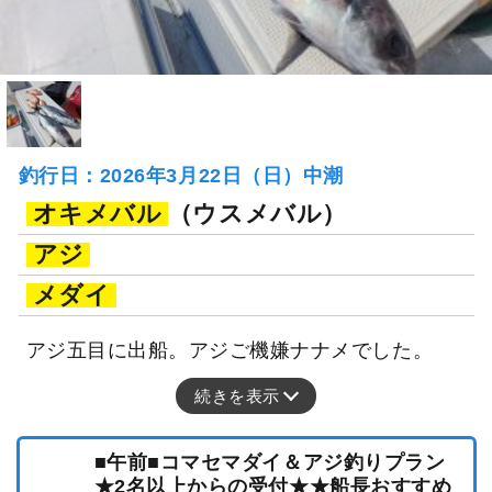
釣行日：2026年3月22日（日）中潮
オキメバル
（ウスメバル）
アジ
メダイ
アジ五目に出船。アジご機嫌ナナメでした。
続きを表示
■午前■コマセマダイ＆アジ釣りプラン
★2名以上からの受付★★船長おすすめ