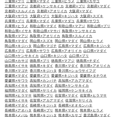
三重県×ブリ
三重県×マダイ
三重県×ヒラメ
三重県×カサゴ
三重県×マアジ
京都府×ケンサキイカ
京都府×ブリ
京都府×マダイ
京都府×スルメイカ
京都府×アオリイカ
大阪府×マダイ
大阪府×サワラ
大阪府×ブリ
大阪府×キジハタ
大阪府×スズキ
兵庫県×ブリ
兵庫県×マダイ
兵庫県×マダコ
兵庫県×サワラ
兵庫県×ヒラメ
和歌山県×マダイ
和歌山県×マアジ
和歌山県×ブリ
和歌山県×イサキ
和歌山県×マサバ
鳥取県×ケンサキイカ
鳥取県×マアジ
鳥取県×アオリイカ
鳥取県×スルメイカ
鳥取県×マダイ
岡山県×スズキ
岡山県×マダイ
岡山県×ヒラメ
岡山県×キジハタ
岡山県×マゴチ
広島県×マダイ
広島県×キジハタ
広島県×ブリ
広島県×サワラ
広島県×アオリイカ
山口県×マダイ
山口県×ケンサキイカ
山口県×キジハタ
山口県×ブリ
山口県×カサゴ
徳島県×ブリ
徳島県×マアジ
徳島県×チダイ
徳島県×イサキ
徳島県×キダイ
香川県×マダイ
香川県×アオリイカ
香川県×マゴチ
香川県×キジハタ
香川県×ショウサイフグ
愛媛県×マダイ
愛媛県×ブリ
愛媛県×キジハタ
愛媛県×タチウオ
愛媛県×サワラ
高知県×カンパチ
高知県×アカアマダイ
高知県×イサキ
高知県×マダイ
高知県×ケンサキイカ
福岡県×マダイ
福岡県×ヤリイカ
福岡県×ケンサキイカ
福岡県×ヒラマサ
福岡県×ブリ
佐賀県×マダイ
佐賀県×ヒラマサ
佐賀県×イサキ
佐賀県×アカアマダイ
佐賀県×ヤリイカ
長崎県×マダイ
長崎県×キジハタ
長崎県×オオモンハタ
長崎県×アオハタ
長崎県×ブリ
熊本県×マダイ
熊本県×ヒラメ
熊本県×メバル
熊本県×キジハタ
熊本県×カサゴ
鹿児島県×マダイ