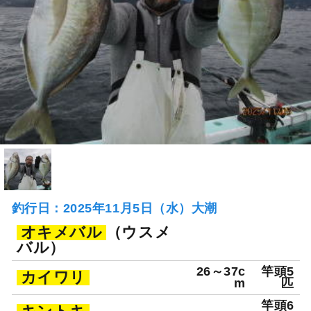
釣行日：2025年11月5日（水）大潮
オキメバル
（ウスメ
バル）
26～37c
竿頭5
カイワリ
m
匹
竿頭6