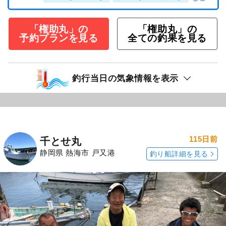
「権助丸」の
「権助丸」の
予約プランを見る
全ての釣果を見る
釣行当日の気象情報を表示
115日前
千とせ丸
静岡県 熱海市 戸又港
釣り船詳細を見る