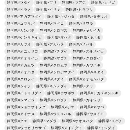
静岡県×マダイ
静岡県×ブリ
静岡県×マアジ
静岡県×カサゴ
静岡県×ヒラメ
静岡県×イサキ
静岡県×ヒラマサ
静岡県×アカアマダイ
静岡県×キジハタ
静岡県×タチウオ
静岡県×ゴマサバ
静岡県×マダコ
静岡県×サワラ
静岡県×カンパチ
静岡県×シロギス
静岡県×ヤリイカ
静岡県×ケンサキイカ
静岡県×マハタ
静岡県×キハダ
静岡県×カツオ
静岡県×アカハタ
静岡県×メバル
静岡県×オニカサゴ
静岡県×チダイ
静岡県×スルメイカ
静岡県×アオリイカ
静岡県×マゴチ
静岡県×クロダイ
静岡県×アカムツ
静岡県×クロムツ
静岡県×カワハギ
静岡県×アオハタ
静岡県×シロアマダイ
静岡県×キダイ
静岡県×クロソイ
静岡県×メダイ
静岡県×オオモンハタ
静岡県×シイラ
静岡県×キンメダイ
静岡県×アラ
静岡県×イトヨリダイ
静岡県×ホウボウ
静岡県×チカメキントキ
静岡県×シマアジ
静岡県×シログチ
静岡県×カイワリ
静岡県×ショウサイフグ
静岡県×メジナ
静岡県×マサバ
静岡県×アイナメ
静岡県×ウスメバル
静岡県×ウメイロ
静岡県×クエ
静岡県×マダラ
静岡県×オオメハタ
静岡県×メバチ
静岡県×ウッカリカサゴ
静岡県×メイチダイ
静岡県×イシダイ