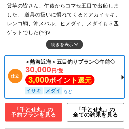
貸竿の皆さん、午後からコマセ五目で出船しま
した。 道具の扱いに慣れてくるとアカイサキ、
レンコ鯛、沖メバル、ヒメダイ、メダイも５匹
ゲットでした(^^)v
続きを表示
＜熱海近海＞五目釣りプラン◇午前◇
30,000
円/隻
仕立
3,000
ポイント還元
イサキ
メダイ
「千とせ丸」の
「千とせ丸」の
予約プランを見る
全ての釣果を見る