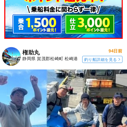
94日前
権助丸
静岡県 賀茂郡松崎町 松崎港
釣り船詳細を見る