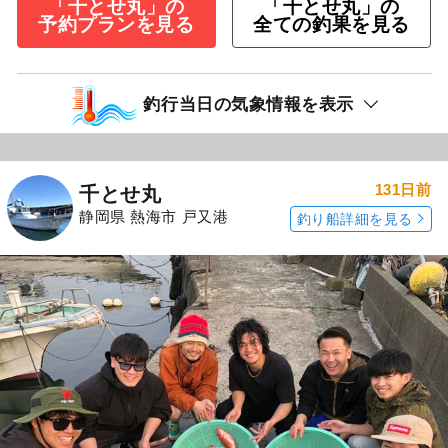
「千とせ丸」の
「千とせ丸」の
予約プランを見る
全ての釣果を見る
釣行当日の気象情報を表示
131日前
千とせ丸
静岡県 熱海市 戸又港
釣り船詳細を見る