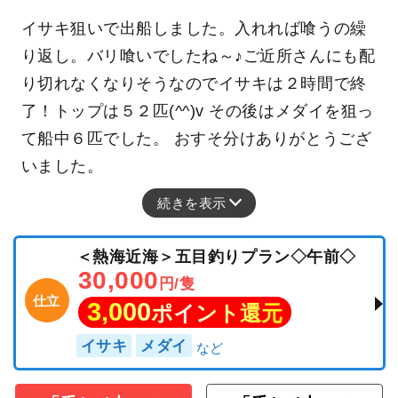
イサキ狙いで出船しました。入れれば喰うの繰
り返し。バリ喰いでしたね～♪ご近所さんにも配
り切れなくなりそうなのでイサキは２時間で終
了！トップは５２匹(^^)v その後はメダイを狙っ
て船中６匹でした。 おすそ分けありがとうござ
いました。
続きを表示
＜熱海近海＞五目釣りプラン◇午前◇
30,000
円/隻
仕立
3,000
ポイント還元
イサキ
メダイ