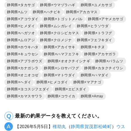
静岡県×タカサゴ
静岡県×ウマヅラハギ
静岡県×ユメカサゴ
静岡県×ムツ
静岡県×ハチビキ
静岡県×アカカマス
静岡県×アコウダイ
静岡県×トゴットメバル
静岡県×アヤメカサゴ
静岡県×ヒメダイ
静岡県×ムシガレイ
静岡県×ヒラソウダ
静岡県×ハガツオ
静岡県×クロシビカマス
静岡県×トラフグ
静岡県×ムロアジ
静岡県×クロメジナ
静岡県×フエフキダイ
静岡県×ホウキハタ
静岡県×アカイサキ
静岡県×キチヌ
静岡県×キュウセン
静岡県×ハマフエフキ
静岡県×アカヤガラ
静岡県×アブラボウズ
静岡県×オオクチイシナギ
静岡県×バラムツ
静岡県×カナガシラ
静岡県×シロサバフグ
静岡県×カタクチイワシ
静岡県×オニオコゼ
静岡県×マトウダイ
静岡県×ハマダイ
静岡県×ヘダイ
静岡県×ヒメコダイ
静岡県×マアナゴ
静岡県×ヨコスジフエダイ
静岡県×エビスダイ
静岡県×カマスサワラ
静岡県×コウイカ
静岡県×Array
最新の釣果データを教えてください。
【2026年5月5日】
権助丸
（
静岡県
賀茂郡松崎町
）
ウス