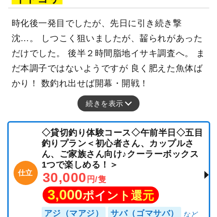
時化後一発目でしたが、先日に引き続き撃
沈…。 しつこく狙いましたが、齧られがあった
だけでした。 後半２時間脂地イサキ調査へ。 ま
だ本調子ではないようですが 良く肥えた魚体ば
かり！ 数釣れ出せば開幕・開戦！
続きを表示
◇貸切釣り体験コース◇午前半日◇五目
釣りプラン＜初心者さん、カップルさ
ん、ご家族さん向け♪クーラーボックス
1つで楽しめる！＞
仕立
30,000
円/隻
3,000
ポイント還元
アジ（マアジ）
サバ（ゴマサバ）