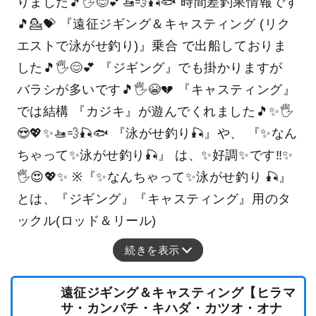
りました🎵🖐😊💕🚤💨🎣🐟 時間差釣果情報です
🎵💁💝 『遠征ジギング＆キャスティング (リク
エストで泳がせ釣り)』乗合 で出船しておりま
した🎵🖐😊💕 『ジギング』でも掛かりますが
バラシが多いです🎵🖐😭💔 『キャスティング』
では結構 『カジキ』が遊んでくれました🎵✨🖐
😍💖✨🚤💨🎣🐟 『泳がせ釣り🎣』や、 『✨なん
ちゃって✨泳がせ釣り🎣』 は、✨好調✨です‼️✨
🖐😍💖✨ ※『✨なんちゃって✨泳がせ釣り 🎣』
とは、『ジギング』『キャスティング』用のタ
ックル(ロッド＆リール)
続きを表示
遠征ジギング＆キャスティング【ヒラマ
サ・カンパチ・キハダ・カツオ・オナ