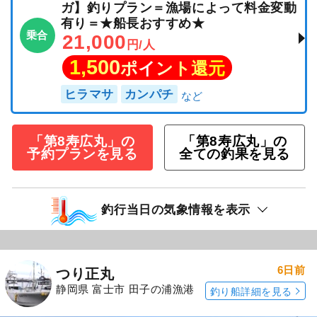
ガ】釣りプラン＝漁場によって料金変動
有り＝★船長おすすめ★
乗合
21,000
円/人
1,500
ポイント還元
ヒラマサ
カンパチ
「第8寿広丸」の
「第8寿広丸」の
予約プランを見る
全ての釣果を見る
釣行当日の気象情報を表示
6日前
つり正丸
静岡県 富士市 田子の浦漁港
釣り船詳細を見る