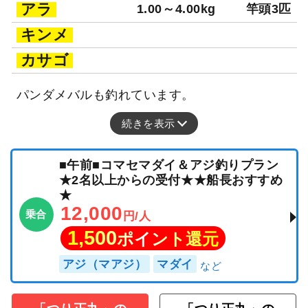
アラ
1.00～4.00kg
竿頭3匹
キンメ
カサゴ
パンダメバルも釣れています。
続きを表示
■午前■コマセマダイ＆アジ釣りプラン
★2名以上からの受付★★船長おすすめ
★
12,000
乗合
円/人
1,500
ポイント還元
アジ（マアジ）
マダイ