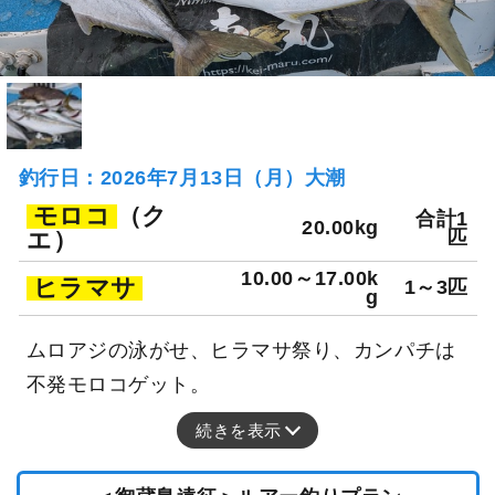
釣行日：2026年7月13日（月）大潮
モロコ
（ク
合計1
20.00kg
エ）
匹
10.00～17.00k
ヒラマサ
1～3匹
g
ムロアジの泳がせ、ヒラマサ祭り、カンパチは
不発モロコゲット。
続きを表示