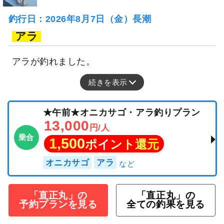
釣行日：2026年8月7日（金）長潮
アラ
アラが釣れました。
続きを表示
★午前★オニカサゴ・アラ釣りプラン
13,000
円/人
乗合
1,500
ポイント還元
オニカサゴ
アラ
「直正丸」の
「直正丸」の
予約プランを見る
全ての釣果を見る