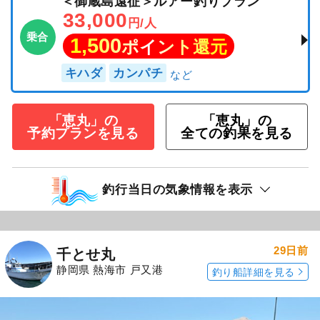
＜御蔵島遠征＞ルアー釣りプラン
33,000
円/人
乗合
1,500
ポイント還元
キハダ
カンパチ
「恵丸」の
「恵丸」の
予約プランを見る
全ての釣果を見る
釣行当日の気象情報を表示
29日前
千とせ丸
静岡県 熱海市 戸又港
釣り船詳細を見る