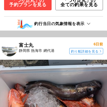
「つり正丸」の
「つり正丸」の
予約プランを見る
全ての釣果を見る
釣行当日の気象情報を表示
6日前
富士丸
静岡県 熱海市 網代港
釣り船詳細を見る