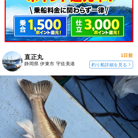
1日前
直正丸
静岡県 伊東市 宇佐美港
釣り船詳細を見る