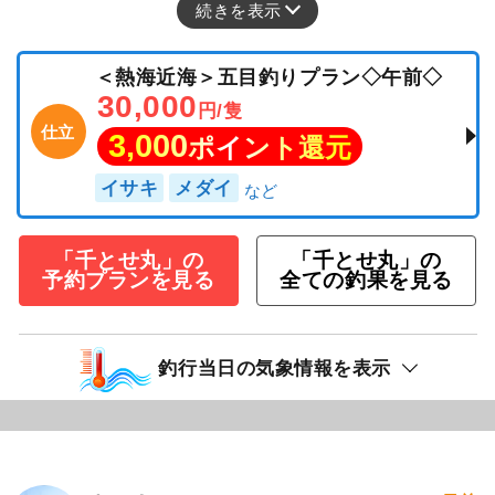
続きを表示
＜熱海近海＞五目釣りプラン◇午前◇
30,000
円/隻
仕立
3,000
ポイント還元
イサキ
メダイ
「千とせ丸」の
「千とせ丸」の
予約プランを見る
全ての釣果を見る
釣行当日の気象情報を表示