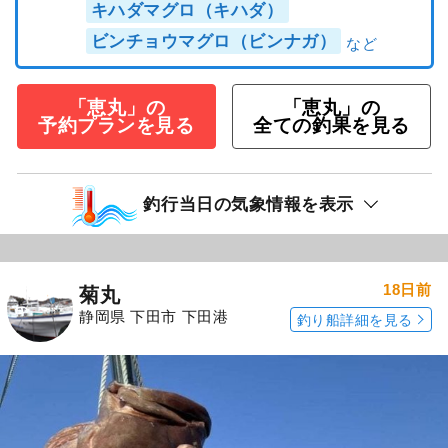
キハダマグロ（キハダ）
ビンチョウマグロ（ビンナガ）
「恵丸」の
「恵丸」の
予約プランを見る
全ての釣果を見る
釣行当日の気象情報を表示
18日前
菊丸
静岡県 下田市 下田港
釣り船詳細を見る