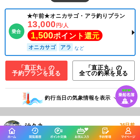
★午前★オニカサゴ・アラ釣りプラン
13,000
円/人
乗合
1,500
ポイント還元
オニカサゴ
アラ
「直正丸」の
「直正丸」の
予約プランを見る
全ての釣果を見る
釣行当日の気象情報を表示
36日前
治久丸
静岡県 伊東市 宇佐美港
釣り船詳細を見る