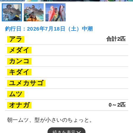
釣行日：2026年7月18日（土）中潮
アラ
合計2匹
メダイ
カンコ
キダイ
ユメカサゴ
ムツ
オナガ
0～2匹
朝一ムツ、型が小さいのちょっと。
続きを表示