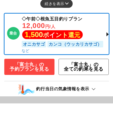
続きを表示
◇午前◇根魚五目釣りプラン
12,000
円/人
1,500
乗合
ポイント還元
オニカサゴ
カンコ（ウッカリカサゴ）
「富士丸」の
「富士丸」の
予約プランを見る
全ての釣果を見る
釣行当日の気象情報を表示