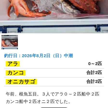
釣行日：2026年8月2日（日）中潮
アラ
0～2匹
カンコ
合計2匹
オニカサゴ
合計2匹
午前、根魚五目。３人でアラ０～２匹船中２匹
カンコ船中２匹オニ２匹でした。