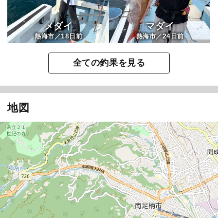
メダイ
マダイ
18
24
熱海市／
日前
熱海市／
日前
全ての釣果を見る
地図