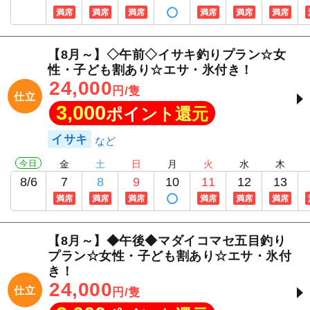
満席
満席
満席
満席
満席
満席
【8月～】◇午前◇イサキ釣りプラン☆女
性・子ども割あり☆エサ・氷付き！
24,000
円/隻
仕立
3,000
ポイント還元
イサキ
今日
金
土
日
月
火
水
木
8/6
7
8
9
10
11
12
13
満席
満席
満席
満席
満席
満席
【8月～】◆午後◆マダイコマセ五目釣り
プラン☆女性・子ども割あり☆エサ・氷付
き！
24,000
仕立
円/隻