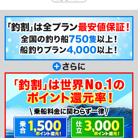
に釣りを楽しむにはピッタリです。ぜひご利用くだ
さい！早起きが不安な方は午後からの出船も可能で
す。一日中貸し切りですと更にお得になりますので
オススメです！
釣り船からのメッセージ
みなさんはじめまして！安菜丸船長の安藤と申し
ます。イサキやカワハギといった浅場の釣りから、
アカムツやオニカサゴなどの深場の釣りまで何でも
お任せください！網代周辺の美しい景色を眺めなが
らの釣りはきっと素敵な思い出になりますよ！網代
港は駅からのアクセスもよく、周辺には温泉や民宿
もありますのでぜひ一度訪れてみてくださいね！