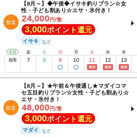
【8月～】◆午後◆イサキ釣りプラン☆女
性・子ども割あり☆エサ・氷付き！
24,000
円/隻
仕立
3,000
ポイント還元
イサキ
今日
金
土
日
月
火
水
木
8/6
7
8
9
10
11
12
13
満席
満席
満席
【8月～】★午前＆午後通し★マダイコマ
セ五目釣りプラン☆女性・子ども割あり☆
エサ・氷付き！
48,000
仕立
円/隻
3,000
ポイント還元
マダイ