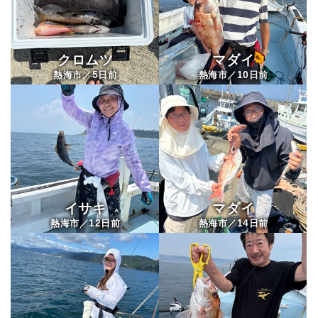
クロムツ
マダイ
5
10
熱海市／
日前
熱海市／
日前
イサキ
マダイ
12
14
熱海市／
日前
熱海市／
日前