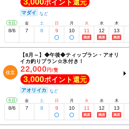
3,000
ポイント還元
マダイ
今日
金
土
日
月
火
水
木
8/6
7
8
9
10
11
12
13
満席
満席
満席
【8月～】◆午後◆ティップラン・アオリ
イカ釣りプラン☆氷付き！
22,000
円/隻
仕立
3,000
ポイント還元
アオリイカ
今日
金
土
日
月
火
水
木
8/6
7
8
9
10
11
12
13
満席
満席
満席