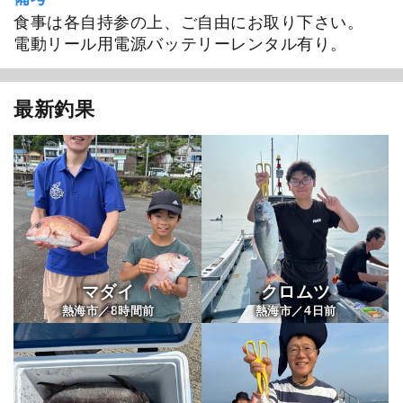
食事は各自持参の上、ご自由にお取り下さい。
電動リール用電源バッテリーレンタル有り。
最新釣果
マダイ
クロムツ
8
4
熱海市／
時間前
熱海市／
日前