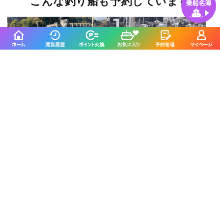
こんな釣り船も予約しています
海良丸
喜久丸
足柄下郡真鶴町／真鶴港
鎌倉市／腰越漁港
4.8
4.5
(41件)
(247件)
宗和丸
新栄丸
鹿嶋市／鹿嶋新港
鴨川市／江見漁港
4.7
4.5
(255件)
(46件)