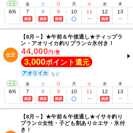
今日
金
土
日
月
火
水
木
8/6
7
8
9
10
11
12
13
満席
満席
満席
満席
【8月～】★午前＆午後通し★ティップラ
ン・アオリイカ釣りプラン☆氷付き！
44,000
円/隻
仕立
3,000
ポイント還元
アオリイカ
今日
金
土
日
月
火
水
木
8/6
7
8
9
10
11
12
13
満席
満席
満席
満席
【8月～】★午前＆午後通し★イサキ釣り
プラン☆女性・子ども割あり☆エサ・氷付
き！