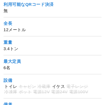
利用可能なQRコード決済
無
全長
12メートル
重量
3.4トン
最大定員
6名
設備
トイレ
キャビン
冷蔵庫
イケス
電子レンジ
冷凍庫
ポット
電源12V
電源24V
電源100V
備考