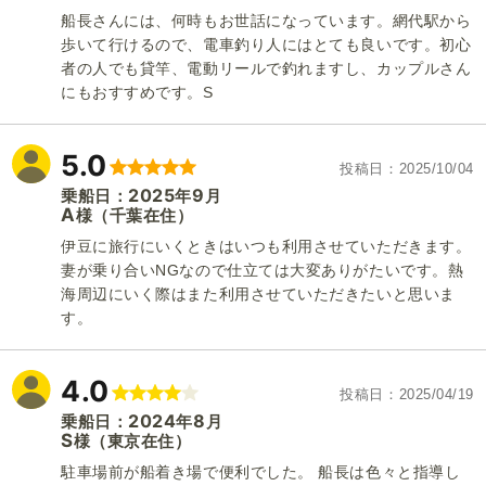
船長さんには、何時もお世話になっています。網代駅から
歩いて行けるので、電車釣り人にはとても良いです。初心
者の人でも貸竿、電動リールで釣れますし、カップルさん
にもおすすめです。S
5.0
投稿日
2025/10/04
2025
9
乗船日：
年
月
A
（千葉在住）
様
1
/
8
伊豆に旅行にいくときはいつも利用させていただきます。
妻が乗り合いNGなので仕立ては大変ありがたいです。熱
海周辺にいく際はまた利用させていただきたいと思いま
す。
4.0
投稿日
2025/04/19
2024
8
乗船日：
年
月
S
（東京在住）
様
駐車場前が船着き場で便利でした。 船長は色々と指導し