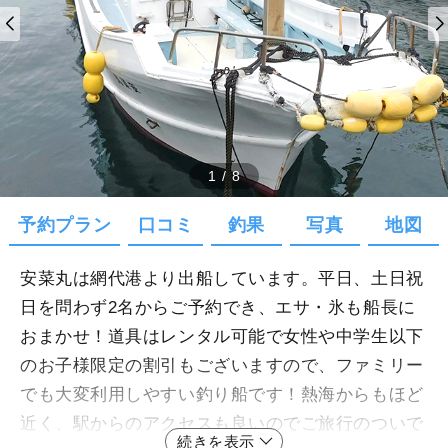
1
/
8
予約プラン
口コミ
釣果
写真
地図
安菜丸は網代港より出船しています。平日、土日祝
日を問わず2名からご予約でき、エサ・氷も船長に
おまかせ！道具はレンタル可能で女性や中学生以下
のお子様限定の割引もございますので、ファミリー
でも大変利用しやすい釣り船です！熱海からもほど
近く、駅からのアクセスも良いのでご旅行のついで
続きを表示