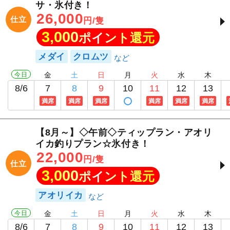
サ・氷付き！
26,000
仕立
円/隻
3,000
ポイント還元
メダイ
クロムツ
今日
金
土
日
月
火
水
木
8/6
7
8
9
10
11
12
13
満席
満席
満席
満席
満席
満席
【8月～】◇午前◇ティップラン・アオリ
イカ釣りプラン☆氷付き！
22,000
円/隻
仕立
3,000
ポイント還元
アオリイカ
今日
金
土
日
月
火
水
木
8/6
7
8
9
10
11
12
13