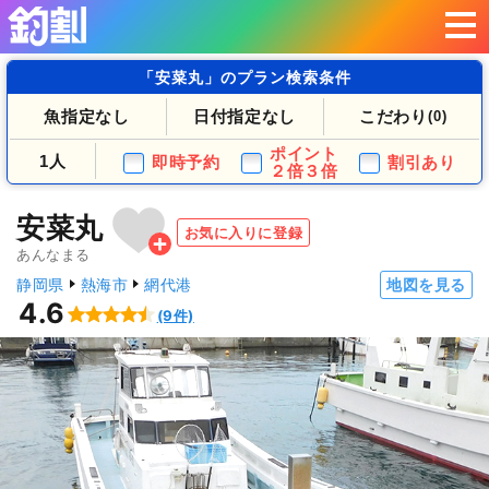
「安菜丸」のプラン検索条件
魚指定なし
日付指定なし
こだわり
(0)
ポイント
1人
即時予約
割引あり
２倍３倍
安菜丸
お気に入りに登録
あんなまる
静岡県
熱海市
網代港
地図を見る
4.6
(9件)