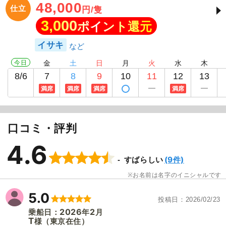
48,000
仕立
円/隻
3,000
ポイント還元
イサキ
今日
金
土
日
月
火
水
木
8/6
7
8
9
10
11
12
13
満席
満席
満席
満席
口コミ・評判
4.6
(9件)
すばらしい
お名前は名字のイニシャルです
5.0
投稿日
2026/02/23
2026
2
乗船日：
年
月
T
（東京在住）
様