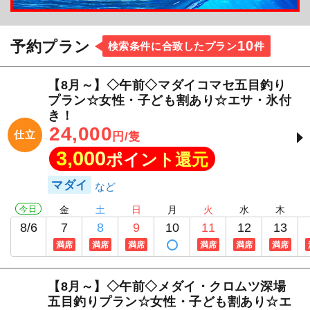
10
予約プラン
検索条件に合致したプラン
件
【8月～】◇午前◇マダイコマセ五目釣り
プラン☆女性・子ども割あり☆エサ・氷付
き！
24,000
仕立
円/隻
3,000
ポイント還元
マダイ
今日
金
土
日
月
火
水
木
8/6
7
8
9
10
11
12
13
満席
満席
満席
満席
満席
満席
【8月～】◇午前◇メダイ・クロムツ深場
五目釣りプラン☆女性・子ども割あり☆エ