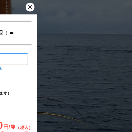
迎！＝
更
ます）
0
円/隻
（税込）