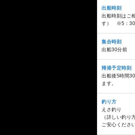
出船時刻
出船時刻はご相
す） ※5：3
集合時刻
出船30分前
帰港予定時刻
出船後5時間
ます。
釣り方
えさ釣り
（詳しい釣り
ご安心くださ