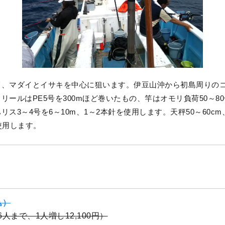
て、マダイとイサキを中心に狙います。伊豆山沖から初島周りの
リールはPE5号を300mほど巻いたもの、竿はオモリ負荷50～8
リス3～4号を6～10m、1～2本針を使用します。天秤50～60c
使用します。
込）
（6人まで、1人増し12,100円）