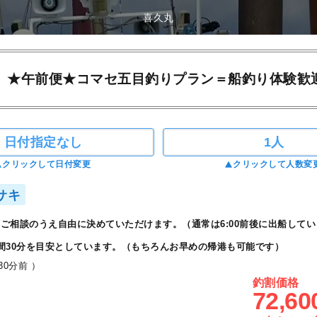
喜久丸
★午前便★コマセ五目釣りプラン＝船釣り体験歓
日付指定なし
1人
クリックして日付変更
クリックして人数変
サキ
ご相談のうえ自由に決めていただけます。（通常は6:00前後に出船してい
間30分を目安としています。（もちろんお早めの帰港も可能です）
0分前 ）
釣割価格
72,60