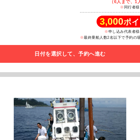
（6人まで、1人
同行者様
3,000
ポイ
申し込み代表者様
最終乗船人数2名以下で予約の場合
日付を選択して、予約へ進む