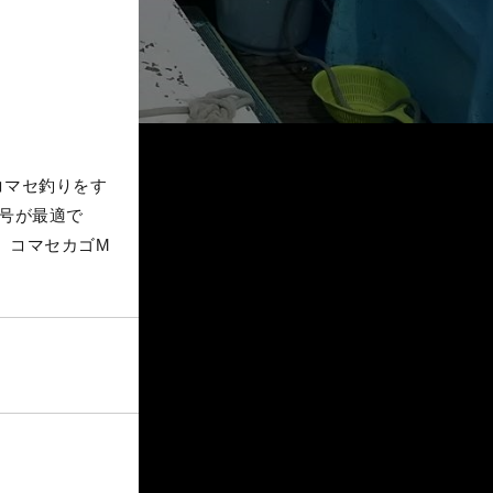
コマセ釣りをす
0号が最適で
m、コマセカゴM