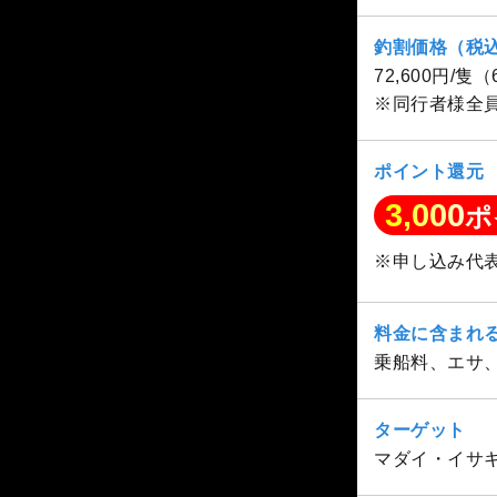
釣割価格（税
72,600円/隻
※同行者様全
ポイント還元
3,000
ポ
※申し込み代
料金に含まれ
乗船料、エサ
ターゲット
マダイ・イサ