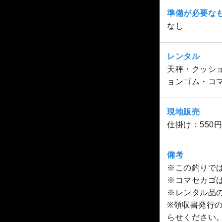
準備が必要な
なし
レンタル
天秤・クッシ
ョンゴム・コマ
現地販売
仕掛け：550円
備考
※この釣りでは
※コマセカゴ
※レンタル品
※領収書発行
らせください