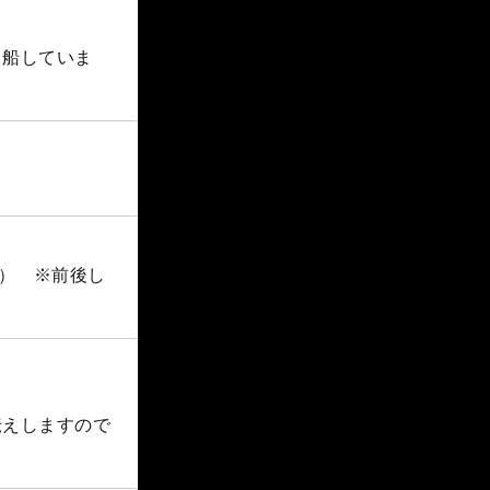
出船していま
す） ※前後し
伝えしますので