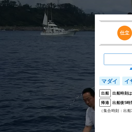
仕立
マダイ
イ
出船時刻は
出船
出船後5時
帰港
（集合時刻：出船3