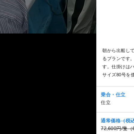
朝から出船し
るプランです。
す。仕掛けはハ
サイズ80号を
乗合・仕立
仕立
通常価格（税
72,600円/隻