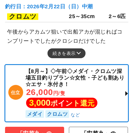
釣行日：2026年2月22日（日）中潮
クロムツ
25～35cm
2～6匹
午後からアカムツ狙いで出船アカが混じればコ
ンプリートでしたがクロシロだけでした
続きを表示
【8月～】◇午前◇メダイ・クロムツ深
場五目釣りプラン☆女性・子ども割あり
☆エサ・氷付き！
26,000
仕立
円/隻
3,000
ポイント還元
メダイ
クロムツ