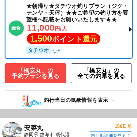
★朝帰り★タチウオ釣りプラン（ジグ・
テンヤ・天秤）★★ご希望の釣り方を要
望欄へ記載をお願いいたします★★
11,000
乗合
円/人
1,500
ポイント還元
タチウオ
「橋安丸」の
「橋安丸」の
予約プランを見る
全ての釣果を見る
釣行当日の気象情報を表示
150日前
安菜丸
静岡県 熱海市 網代港
釣り船詳細を見る