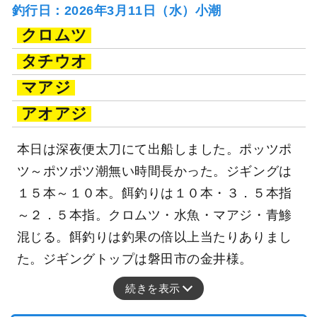
釣行日：2026年3月11日（水）小潮
クロムツ
タチウオ
マアジ
アオアジ
本日は深夜便太刀にて出船しました。ポッツポ
ツ～ポツポツ潮無い時間長かった。ジギングは
１５本～１０本。餌釣りは１０本・３．５本指
～２．５本指。クロムツ・水魚・マアジ・青鯵
混じる。餌釣りは釣果の倍以上当たりありまし
た。ジギングトップは磐田市の金井様。
続きを表示