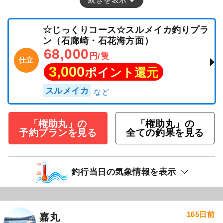
☆じっくりコース☆スルメイカ釣りプラ
ン（石廊崎・石花海方面）
68,000
円/隻
仕立
3,000
ポイント還元
スルメイカ
「権助丸」の
「権助丸」の
予約プランを見る
全ての釣果を見る
釣行当日の気象情報を表示
165日前
嘉丸