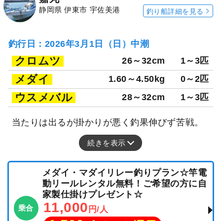
静岡県 伊東市 宇佐美港
釣り船詳細を見る
釣行日：2026年3月1日（日）中潮
クロムツ
26～32cm
1～3匹
メダイ
1.60～4.50kg
0～2匹
ウスメバル
28～32cm
1～3匹
当たりは出るが掛かりが悪く釣果伸びず苦戦。
続きを表示
メダイ・マダイリレー釣りプラン☆竿電
動リールレンタル無料！ご希望の方に自
家製仕掛けプレゼント☆
11,000
乗合
円/人