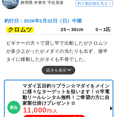
静岡県 伊東市 宇佐美港
釣り船詳細を見る
釣行日：2026年2月22日（日）中潮
クロムツ
25～30cm
0～1匹
ビギナーの方々で貸し竿で出船したがクロムツ
が多少上がったがメダイの当たりも出ず、後半
タイに移動したがタイも不発でした。
続きを表示
マダイ五目釣りプラン☆マダイをメイン
に様々なターゲットを狙います！☆竿電
動リールレンタル無料！ご希望の方に自
家製仕掛けプレゼント☆
乗合
11,000
円/人