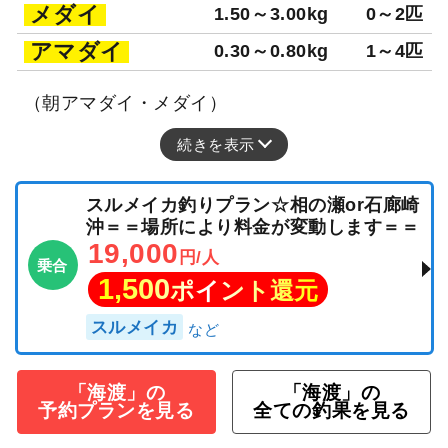
メダイ
1.50～3.00kg
0～2匹
アマダイ
0.30～0.80kg
1～4匹
（朝アマダイ・メダイ）
続きを表示
スルメイカ釣りプラン☆相の瀬or石廊崎
沖＝＝場所により料金が変動します＝＝
19,000
円/人
乗合
1,500
ポイント還元
スルメイカ
「海渡」の
「海渡」の
予約プランを見る
全ての釣果を見る