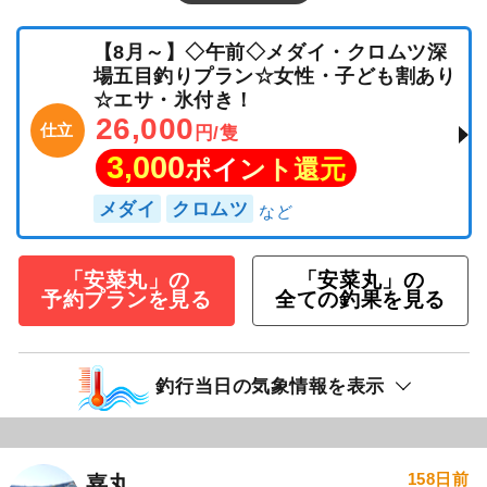
【8月～】◇午前◇メダイ・クロムツ深
場五目釣りプラン☆女性・子ども割あり
☆エサ・氷付き！
26,000
仕立
円/隻
3,000
ポイント還元
メダイ
クロムツ
「安菜丸」の
「安菜丸」の
予約プランを見る
全ての釣果を見る
釣行当日の気象情報を表示
158日前
嘉丸