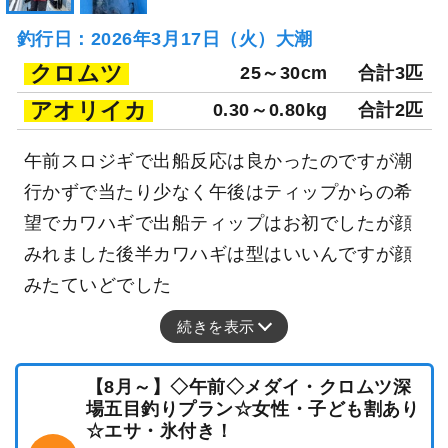
釣行日：2026年3月17日（火）大潮
クロムツ
25～30cm
合計3匹
アオリイカ
0.30～0.80kg
合計2匹
午前スロジギで出船反応は良かったのですが潮
行かずで当たり少なく午後はティップからの希
望でカワハギで出船ティップはお初でしたが顔
みれました後半カワハギは型はいいんですが顔
みたていどでした
続きを表示
【8月～】◇午前◇メダイ・クロムツ深
場五目釣りプラン☆女性・子ども割あり
☆エサ・氷付き！