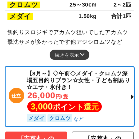
クロムツ
25～30cm
2～2匹
メダイ
1.50kg
合計1匹
餌釣りスロジギでアカムツ狙いでしたアカムツ
撃沈サメが多かったです他アジシロムツなど
続きを表示
【8月～】◇午前◇メダイ・クロムツ深
場五目釣りプラン☆女性・子ども割あり
☆エサ・氷付き！
26,000
仕立
円/隻
3,000
ポイント還元
メダイ
クロムツ
「安菜丸」の
「安菜丸」の