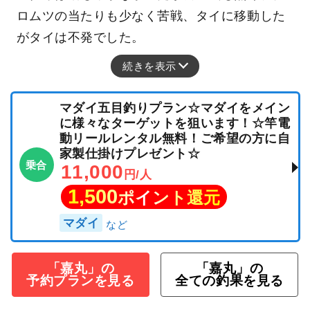
ロムツの当たりも少なく苦戦、タイに移動した
がタイは不発でした。
続きを表示
マダイ五目釣りプラン☆マダイをメイン
に様々なターゲットを狙います！☆竿電
動リールレンタル無料！ご希望の方に自
家製仕掛けプレゼント☆
乗合
11,000
円/人
1,500
ポイント還元
マダイ
「嘉丸」の
「嘉丸」の
予約プランを見る
全ての釣果を見る