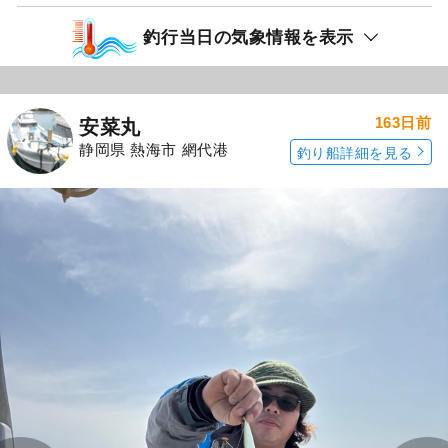
釣行当日の気象情報を表示
163日前
安菜丸
静岡県 熱海市 網代港
釣り船詳細を見る