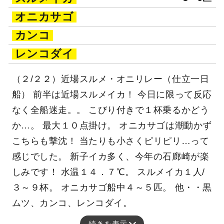
オニカサゴ
カンコ
レンコダイ
（２/２２）近場スルメ・オニリレー（仕立一日
船） 前半は近場スルメイカ！ 今日に限って反応
なく全船迷走。。 こびり付きで１杯乗るかどう
か…。 最大１０点掛け。 オニカサゴは潮動かず
こちらも撃沈！ 当たりも小さくピリピリ…って
感じでした。 新子イカ多く、今年の石廊崎が楽
しみです！ 水温１４．７℃。 スルメイカ１人/
３～９杯。 オニカサゴ船中４～５匹。 他・・黒
ムツ、カンコ、レンコダイ。
続きを表示