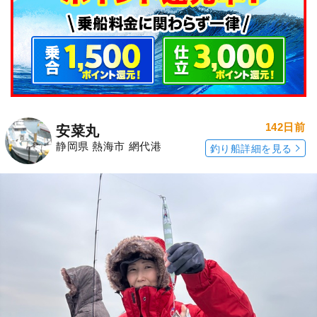
142日前
安菜丸
静岡県 熱海市 網代港
釣り船詳細を見る