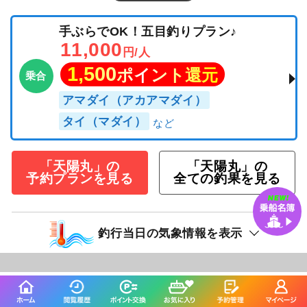
手ぶらでOK！五目釣りプラン♪
11,000
円/人
1,500
ポイント還元
乗合
アマダイ（アカアマダイ）
タイ（マダイ）
「天陽丸」の
「天陽丸」の
予約プランを見る
全ての釣果を見る
釣行当日の気象情報を表示
166日前
安菜丸