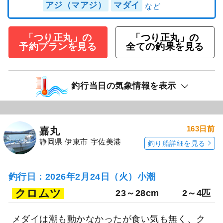
アジ（マアジ）
マダイ
「つり正丸」の
「つり正丸」の
予約プランを見る
全ての釣果を見る
釣行当日の気象情報を表示
163日前
嘉丸
静岡県 伊東市 宇佐美港
釣り船詳細を見る
釣行日：2026年2月24日（火）小潮
クロムツ
23～28cm
2～4匹
メダイは潮も動かなかったが食い気も無く、ク