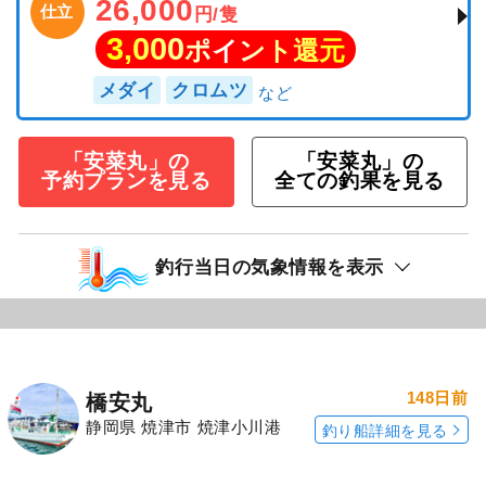
26,000
仕立
円/隻
3,000
ポイント還元
メダイ
クロムツ
「安菜丸」の
「安菜丸」の
予約プランを見る
全ての釣果を見る
釣行当日の気象情報を表示
148日前
橋安丸
静岡県 焼津市 焼津小川港
釣り船詳細を見る