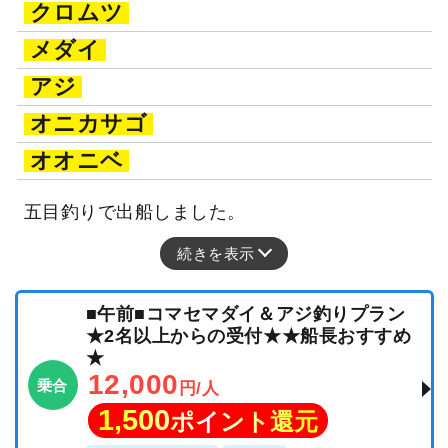
クロムツ
メダイ
アジ
オニカサゴ
オオニベ
五目釣りで出船しました。
続きを表示
■午前■コマセマダイ＆アジ釣りプラン
★2名以上からの受付★★船長おすすめ
★
12,000
乗合
円/人
1,500
ポイント還元