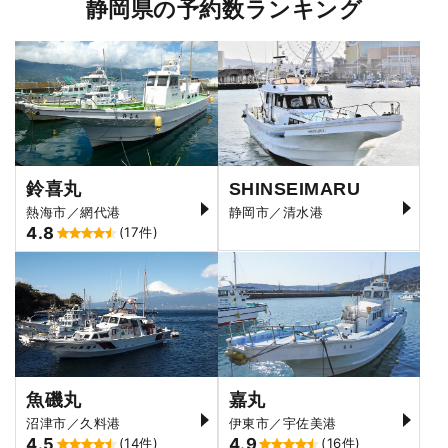
静岡県の予約数ランキング
鈴喜丸
SHINSEIMARU
熱海市／網代港
静岡市／清水港
4.8
(17件)
魚磯丸
嘉丸
沼津市／久料港
伊東市／宇佐美港
4.5
4.9
(14件)
(16件)