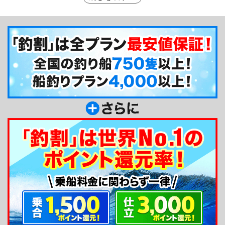
級魚のキンメダイ釣りは一年を通して楽しめる、か
なり手応えのある釣りですよ！！釣って持ち帰った
ときには、皆に喜ばれるお土産でになる事も魅力で
すね☆もちろん初心者の方も船長が親切に指導して
くれますので、是非チャレンジしてください。
釣り船からのメッセージ
南伊豆から出船しています。恵まれた漁場で思い
っきり釣りを楽しみませんか？きっと喜んでいただ
ける釣果になると思いますよ。初心者の方からベテ
ランの方まで、どなた様も大歓迎でお待ちしていま
す！宜しくお願いします。