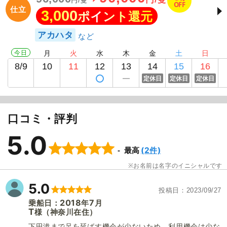
円/隻
OFF
仕立
3,000
ポイント還元
アカハタ
今日
月
火
水
木
金
土
日
8/9
10
11
12
13
14
15
16
定休日
定休日
定休日
口コミ・評判
5.0
(2件)
最高
お名前は名字のイニシャルです
5.0
投稿日
2023/09/27
2018
7
乗船日：
年
月
T
（神奈川在住）
様
下田港まで足を延ばす機会が少ないため、利用機会は少な