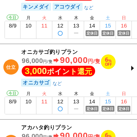
キンメダイ
アコウダイ
今日
月
火
水
木
金
土
日
8/9
10
11
12
13
14
15
16
定休日
定休日
定休日
オニカサゴ釣りプラン
90,000
6
96,000
%
円/隻
円/隻
OFF
仕立
3,000
ポイント還元
オニカサゴ
今日
月
火
水
木
金
土
日
8/9
10
11
12
13
14
15
16
定休日
定休日
定休日
アカハタ釣りプラン
90,000
6
96,000
%
円/隻