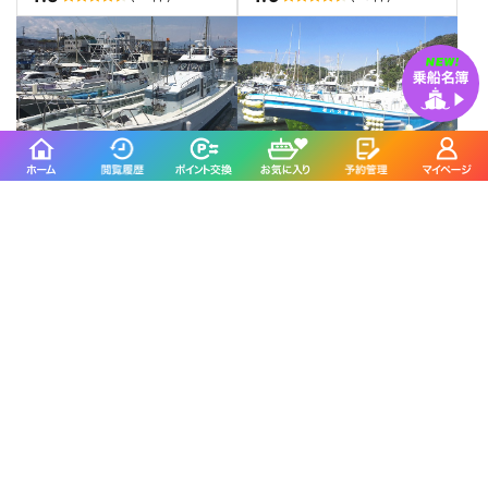
海渡
久寿丸
富士市／田子の浦漁港
下田市／須崎港
4.6
4.9
(10件)
(15件)
三昭丸に
よくいただくご質問
船内にトイレはありますか？
水洗トイレを船内に完備しておりますので、女性の方
にも安心してご乗船頂けます。