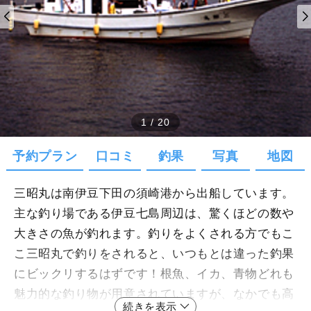
1
/
20
予約プラン
口コミ
釣果
写真
地図
三昭丸は南伊豆下田の須崎港から出船しています。
主な釣り場である伊豆七島周辺は、驚くほどの数や
大きさの魚が釣れます。釣りをよくされる方でもこ
こ三昭丸で釣りをされると、いつもとは違った釣果
にビックリするはずです！根魚、イカ、青物どれも
魅力的な釣り物が用意されていますが、なかでも高
続きを表示