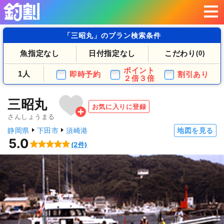
「三昭丸」のプラン検索条件
魚指定なし
日付指定なし
こだわり
(0)
ポイント
1人
即時予約
割引あり
２倍３倍
三昭丸
お気に入りに登録
さんしょうまる
静岡県
下田市
須崎港
地図を見る
5.0
(2件)