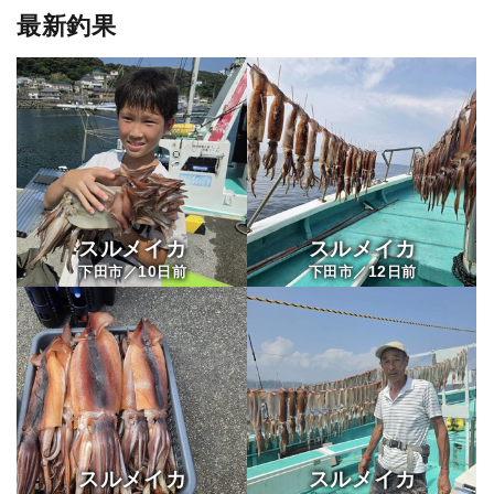
最新釣果
スルメイカ
スルメイカ
10
12
下田市／
日前
下田市／
日前
スルメイカ
スルメイカ