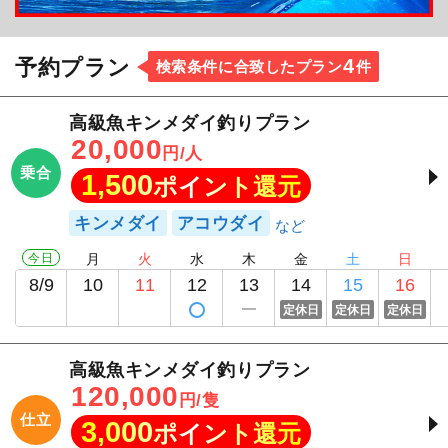
4
予約プラン
検索条件に合致したプラン
件
高級魚キンメダイ釣りプラン
20,000
円/人
乗合
1,500
ポイント還元
キンメダイ
アコウダイ
今日
月
火
水
木
金
土
日
8/9
10
11
12
13
14
15
16
定休日
定休日
定休日
高級魚キンメダイ釣りプラン
120,000
円/隻
仕立
3,000
ポイント還元