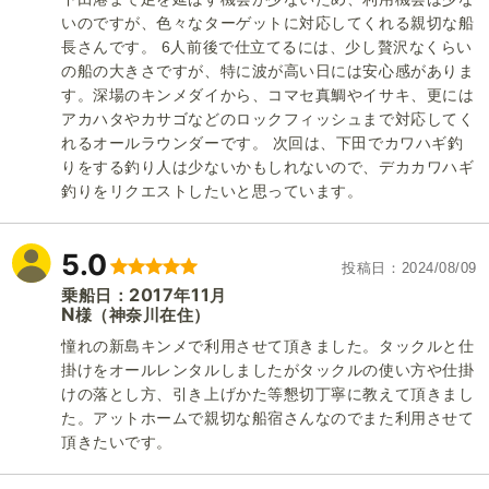
いのですが、色々なターゲットに対応してくれる親切な船
長さんです。 6人前後で仕立てるには、少し贅沢なくらい
の船の大きさですが、特に波が高い日には安心感がありま
す。深場のキンメダイから、コマセ真鯛やイサキ、更には
アカハタやカサゴなどのロックフィッシュまで対応してく
れるオールラウンダーです。 次回は、下田でカワハギ釣
りをする釣り人は少ないかもしれないので、デカカワハギ
釣りをリクエストしたいと思っています。
5.0
投稿日
2024/08/09
2017
11
乗船日：
年
月
N
（神奈川在住）
様
憧れの新島キンメで利用させて頂きました。タックルと仕
掛けをオールレンタルしましたがタックルの使い方や仕掛
けの落とし方、引き上げかた等懇切丁寧に教えて頂きまし
た。アットホームで親切な船宿さんなのでまた利用させて
頂きたいです。