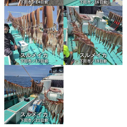
14
16
下田市／
日前
下田市／
日前
スルメイカ
スルメイカ
17
19
下田市／
日前
下田市／
日前
スルメイカ
21
下田市／
日前