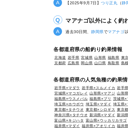
【2025年9月7日】
つり正丸
（
静
マアナゴ以外によく釣
過去30日間、
静岡県
で
マアナゴ
各都道府県の船釣り釣果情報
北海道
岩手県
宮城県
山形県
福島県
東
京都府
広島県
岡山県
山口県
鳥取県
島
各都道府県の人気魚種の釣果情
岩手県×マダラ
岩手県×スルメイカ
岩手県
宮城県×マコガレイ
山形県×マアジ
山形県
福島県×ウスメバル
福島県×ブリ
茨城県×
埼玉県×ホウボウ
埼玉県×マダイ
埼玉県×
東京都×タチウオ
東京都×シロギス
東京都
神奈川県×タチウオ
新潟県×マダイ
新潟県
富山県×キジハタ
富山県×ウッカリカサゴ
福井県×マダイ
福井県×アオリイカ
福井県