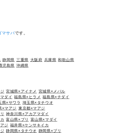
ゴマサバ
です。
県
静岡県
三重県
大阪府
兵庫県
和歌山県
鹿児島県
沖縄県
アジ
宮城県×アイナメ
宮城県×メバル
×マダイ
福島県×ヒラメ
福島県×チダイ
玉県×サワラ
埼玉県×タチウオ
県×マアジ
東京都×マアジ
ブリ
神奈川県×アカアマダイ
イカ
富山県×ブリ
富山県×マダイ
マアジ
福井県×ケンサキイカ
アジ
静岡県×タチウオ
静岡県×ブリ