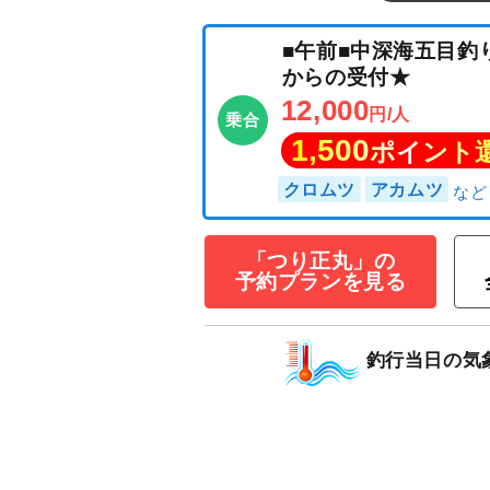
■午前■中深海五
からの受付★
12,000
円/人
乗合
1,500
ポイン
「つり正丸」の
予約プランを見る
クロムツ
アカムツ
釣行当日の気