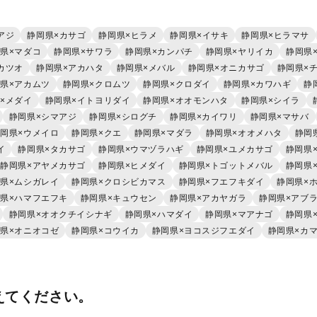
アジ
静岡県×カサゴ
静岡県×ヒラメ
静岡県×イサキ
静岡県×ヒラマサ
県×マダコ
静岡県×サワラ
静岡県×カンパチ
静岡県×ヤリイカ
静岡県
カツオ
静岡県×アカハタ
静岡県×メバル
静岡県×オニカサゴ
静岡県×
県×アカムツ
静岡県×クロムツ
静岡県×クロダイ
静岡県×カワハギ
静
×メダイ
静岡県×イトヨリダイ
静岡県×オオモンハタ
静岡県×シイラ
静岡県×シマアジ
静岡県×シログチ
静岡県×カイワリ
静岡県×マサバ
岡県×ウメイロ
静岡県×クエ
静岡県×マダラ
静岡県×オオメハタ
静岡
イ
静岡県×タカサゴ
静岡県×ウマヅラハギ
静岡県×ユメカサゴ
静岡県
静岡県×アヤメカサゴ
静岡県×ヒメダイ
静岡県×トゴットメバル
静岡県
県×ムシガレイ
静岡県×クロシビカマス
静岡県×フエフキダイ
静岡県×
県×ハマフエフキ
静岡県×キュウセン
静岡県×アカヤガラ
静岡県×アブ
静岡県×オオクチイシナギ
静岡県×ハマダイ
静岡県×マアナゴ
静岡県
県×オニオコゼ
静岡県×コウイカ
静岡県×ヨコスジフエダイ
静岡県×カ
えてください。