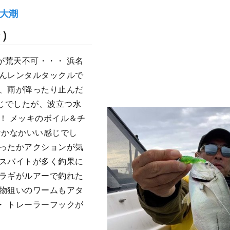
）大潮
ジ）
が荒天不可・・・ 浜名
さんレンタルタックルで
い、雨が降ったり止んだ
じでしたが、波立つ水
！ メッキのボイル＆チ
なかなかいい感じでし
かったかアクションが気
ミスバイトが多く釣果に
イラギがルアーで釣れた
底物狙いのワームもアタ
・ トレーラーフックが