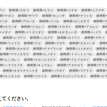
アジ
静岡県×カサゴ
静岡県×ヒラメ
静岡県×イサキ
静岡県×ヒラマサ
県×マダコ
静岡県×サワラ
静岡県×カンパチ
静岡県×ヤリイカ
静岡県
カツオ
静岡県×アカハタ
静岡県×メバル
静岡県×オニカサゴ
静岡県×
県×カワハギ
静岡県×クロムツ
静岡県×クロダイ
静岡県×アカムツ
静
×メダイ
静岡県×イトヨリダイ
静岡県×オオモンハタ
静岡県×シイラ
静岡県×シマアジ
静岡県×シログチ
静岡県×カイワリ
静岡県×マサバ
岡県×ウメイロ
静岡県×クエ
静岡県×マダラ
静岡県×オオメハタ
静岡
イ
静岡県×タカサゴ
静岡県×ウマヅラハギ
静岡県×ユメカサゴ
静岡県
静岡県×アヤメカサゴ
静岡県×ヒメダイ
静岡県×トゴットメバル
静岡県
県×ムシガレイ
静岡県×クロシビカマス
静岡県×フエフキダイ
静岡県×
県×ハマフエフキ
静岡県×キュウセン
静岡県×アカヤガラ
静岡県×アブ
静岡県×オオクチイシナギ
静岡県×ハマダイ
静岡県×マアナゴ
静岡県
県×オニオコゼ
静岡県×コウイカ
静岡県×ヨコスジフエダイ
静岡県×カ
えてください。