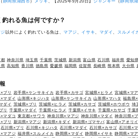
（
静岡県
湖西市
）
メッキ
、【2025年9月20日】
ジャンキー
（
静岡県
く釣れる魚は何ですか？
アジ
以外によく釣れている魚は、
マアジ
、
イサキ
、
マダイ
、
スルメイ
京都
神奈川県
埼玉県
千葉県
茨城県
新潟県
富山県
石川県
福井県
愛知
根県
高知県
香川県
徳島県
愛媛県
福岡県
佐賀県
長崎県
熊本県
大分県
報
×ブリ
岩手県×ケンサキイカ
岩手県×カサゴ
宮城県×ヒラメ
宮城県×マ
×マダイ
山形県×キジハタ
山形県×ケンサキイカ
山形県×マハタ
福島県
マダイ
茨城県×ブリ
茨城県×ヒラメ
茨城県×カサゴ
茨城県×ホウボウ
埼
ブリ
千葉県×マダイ
千葉県×ヒラメ
千葉県×イサキ
千葉県×カサゴ
千葉
×マダコ
東京都×サワラ
神奈川県×マアジ
神奈川県×マダイ
神奈川県×
×ブリ
新潟県×マアジ
新潟県×キダイ
新潟県×ゴマサバ
富山県×アオリ
石川県×ブリ
石川県×キジハタ
石川県×マダイ
石川県×カサゴ
石川県×
×マアジ
福井県×スルメイカ
静岡県×マダイ
静岡県×イサキ
静岡県×マ