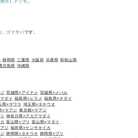
湖西市
）
メッキ
。
カ
、
ゴマサバ
です。
県
静岡県
三重県
大阪府
兵庫県
和歌山県
鹿児島県
沖縄県
アジ
宮城県×アイナメ
宮城県×メバル
×マダイ
福島県×ヒラメ
福島県×チダイ
玉県×サワラ
埼玉県×タチウオ
県×マアジ
東京都×マアジ
ブリ
神奈川県×アカアマダイ
イカ
富山県×ブリ
富山県×マダイ
マアジ
福井県×ケンサキイカ
アジ
静岡県×タチウオ
静岡県×ブリ