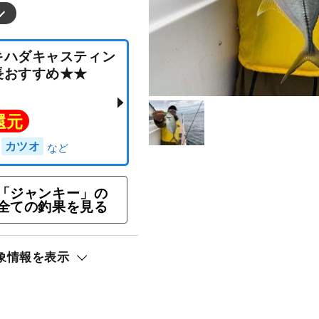
「ジャンキー」の
オ・キハダキャスティン
全ての釣果を見る
★船長おすすめ★★
象情報を表示
ト還元
ダ）
カツオ