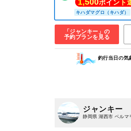
☆遠州灘☆カツ
釣りプラン★★
23,000
円/人
乗合
「ジャンキー」の
1,500
ポイン
予約プランを見る
キハダマグロ（キハ
釣行当日の気
ジャンキー
静岡県 湖西市 ベルマ