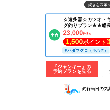
続きを表示
「ジャンキー」の
☆遠州灘☆カツ
予約プランを見る
グ釣りプラン★
23,000
円/人
乗合
釣行当日の気
1,500
ポイン
キハダマグロ（キハ