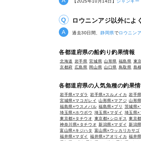
【2025年10月14日】
ジャンキー
ロウニンアジ以外によ
過去30日間、
静岡県
で
ロウニン
各都道府県の船釣り釣果情報
北海道
岩手県
宮城県
山形県
福島県
東
京都府
広島県
岡山県
山口県
鳥取県
島
各都道府県の人気魚種の釣果情
岩手県×マダラ
岩手県×スルメイカ
岩手県
宮城県×マコガレイ
山形県×マアジ
山形県
福島県×ウスメバル
福島県×ブリ
茨城県×
埼玉県×ホウボウ
埼玉県×マダイ
埼玉県×
東京都×タチウオ
東京都×シロギス
東京都
神奈川県×タチウオ
新潟県×マダイ
新潟県
富山県×キジハタ
富山県×ウッカリカサゴ
福井県×マダイ
福井県×アオリイカ
福井県