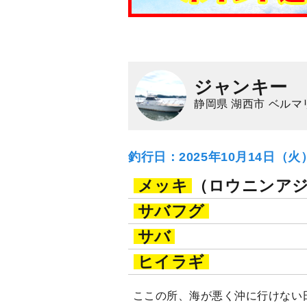
ジャンキー
静岡県 湖西市 ベルマ
釣行日：2025年10月14日（
メッキ
（ロウニンア
サバフグ
サバ
ヒイラギ
ここの所、海が悪く沖に行けない