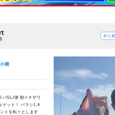
t
釣り
港
）小潮
バSLJ便 朝イチサワ
ゲット！ バラシ1.キ
イントを転々とします