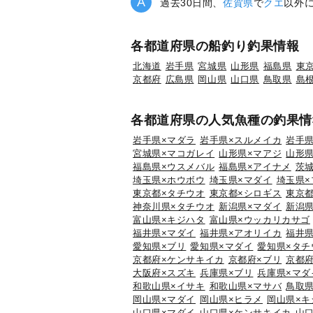
過去30日間、
佐賀県
で
クエ
以外
各都道府県の船釣り釣果情報
北海道
岩手県
宮城県
山形県
福島県
東
京都府
広島県
岡山県
山口県
鳥取県
島
各都道府県の人気魚種の釣果情
岩手県×マダラ
岩手県×スルメイカ
岩手県
宮城県×マコガレイ
山形県×マアジ
山形県
福島県×ウスメバル
福島県×アイナメ
茨
埼玉県×ホウボウ
埼玉県×マダイ
埼玉県×
東京都×タチウオ
東京都×シロギス
東京都
神奈川県×タチウオ
新潟県×マダイ
新潟県
富山県×キジハタ
富山県×ウッカリカサゴ
福井県×マダイ
福井県×アオリイカ
福井県
愛知県×ブリ
愛知県×マダイ
愛知県×タチ
京都府×ケンサキイカ
京都府×ブリ
京都府
大阪府×スズキ
兵庫県×ブリ
兵庫県×マダ
和歌山県×イサキ
和歌山県×マサバ
鳥取
岡山県×マダイ
岡山県×ヒラメ
岡山県×キ
山口県×マダイ
山口県×ケンサキイカ
山