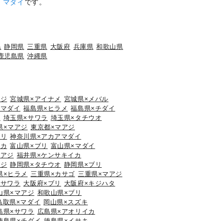
、
マダイ
です。
県
静岡県
三重県
大阪府
兵庫県
和歌山県
鹿児島県
沖縄県
アジ
宮城県×アイナメ
宮城県×メバル
×マダイ
福島県×ヒラメ
福島県×チダイ
ウ
埼玉県×サワラ
埼玉県×タチウオ
県×マアジ
東京都×マアジ
ブリ
神奈川県×アカアマダイ
イカ
富山県×ブリ
富山県×マダイ
マアジ
福井県×ケンサキイカ
アジ
静岡県×タチウオ
静岡県×ブリ
県×ヒラメ
三重県×カサゴ
三重県×マアジ
×サワラ
大阪府×ブリ
大阪府×キジハタ
山県×マアジ
和歌山県×ブリ
鳥取県×マダイ
岡山県×スズキ
島県×サワラ
広島県×アオリイカ
徳島県×チダイ
徳島県×イサキ