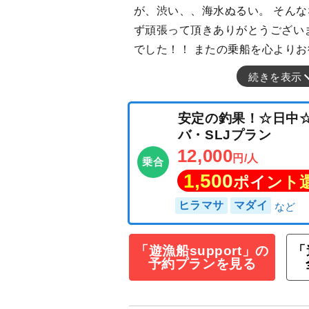
が、渋い、、海水ぬるい。 そん
ず頑張って頂きありがとうござい
でした！！ またの乗船を心より
続きを表示
安定の釣果！☆
バ・SLJプラン
12,000
円/人
乗合
1,500
ポイン
「遊漁船support」の
「
予約プランを見る
ヒラマサ
マダイ