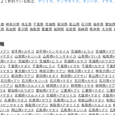
によく釣れている魚は、
ヤリイカ
、
ケンサキイカ
、
キジハタ
、
イサキ
京都
神奈川県
埼玉県
千葉県
茨城県
新潟県
富山県
石川県
福井県
愛知
根県
高知県
香川県
徳島県
愛媛県
福岡県
佐賀県
長崎県
熊本県
大分県
報
×ブリ
岩手県×カサゴ
岩手県×ケンサキイカ
宮城県×ヒラメ
宮城県×マ
×マダイ
山形県×キジハタ
山形県×ケンサキイカ
山形県×マハタ
福島県
城県×マダイ
茨城県×ブリ
茨城県×ヒラメ
茨城県×カサゴ
茨城県×ホウボ
ブリ
千葉県×マダイ
千葉県×ヒラメ
千葉県×イサキ
千葉県×カサゴ
千葉
×マダコ
東京都×サワラ
神奈川県×マアジ
神奈川県×マダイ
神奈川県×
×ブリ
新潟県×マアジ
新潟県×キダイ
新潟県×ゴマサバ
富山県×アオリ
石川県×ブリ
石川県×キジハタ
石川県×マダイ
石川県×カサゴ
石川県×
×マアジ
福井県×スルメイカ
静岡県×マダイ
静岡県×イサキ
静岡県×マ
ウオ
愛知県×ホウボウ
愛知県×マアジ
三重県×ブリ
三重県×マダイ
三重
×マダイ
京都府×スルメイカ
京都府×アオリイカ
大阪府×マダイ
大阪府
イ
兵庫県×マダコ
兵庫県×サワラ
兵庫県×ヒラメ
和歌山県×マダイ
和歌
県×ケンサキイカ
鳥取県×マアジ
鳥取県×アオリイカ
鳥取県×スルメイカ
ジハタ
岡山県×マゴチ
広島県×マダイ
広島県×キジハタ
広島県×ブリ
広
口県×キジハタ
山口県×ブリ
山口県×カサゴ
徳島県×ブリ
徳島県×マアジ