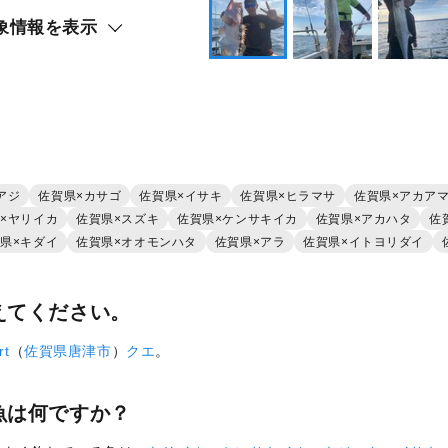
象情報を表示
アジ
佐賀県×カサゴ
佐賀県×イサキ
佐賀県×ヒラマサ
佐賀県×アカア
×ヤリイカ
佐賀県×スズキ
佐賀県×ケンサキイカ
佐賀県×アカハタ
佐
県×キダイ
佐賀県×オオモンハタ
佐賀県×アラ
佐賀県×イトヨリダイ
えてください。
t
（
佐賀県
唐津市
）
クエ
。
魚は何ですか？