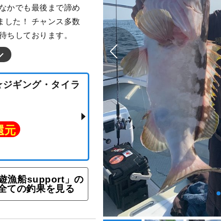
ななかでも最後まで諦め
ました！ チャンス多数
お待ちしております。
日中☆ジギング・タイラ
ト還元
遊漁船support」の
全ての釣果を見る