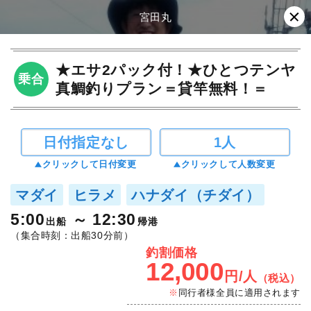
宮田丸
★エサ2パック付！★ひとつテンヤ
乗合
真鯛釣りプラン＝貸竿無料！＝
日付指定なし
1人
クリックして日付変更
クリックして人数変更
マダイ
ヒラメ
ハナダイ（チダイ）
5:00
12:30
出船
帰港
（集合時刻：出船30分前）
釣割価格
12,000
円/人
（税込）
同行者様全員に適用されます