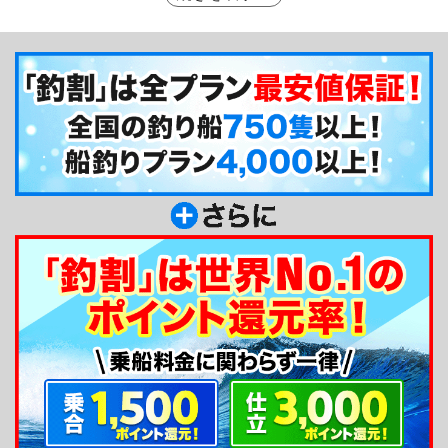
長も一緒に釣り船を操船！若船長は、大船長に似て
とても温厚で笑顔が素敵な船長♪とにかくお客様第
一で初心者の方にも親切丁寧にご指導されています
ので、安心して船釣りを楽しんでいただけますよ♪
さらに女性の方やお子様割引もご用意されているの
で、ご家族、カップルにもオススメの釣り船、直重
丸さんです☆
釣り船からのメッセージ
久慈漁港から出船しています。現役で漁師もして
いますので、日立沖のことなら、知り尽くしていま
す。おまかせ下さい！親切丁寧のご指導いたします
ので、初心者の方でもご安心してご乗船下さい。ゆ
ったり釣行が出来るように釣り席も広く使えますよ
♪直重丸を宜しくお願いします！