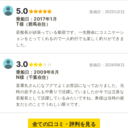
5.0
投稿日
2023/12/21
2017
1
乗船日：
年
月
T
（群馬在住）
様
若船長が頑張っている船宿です。一生懸命にコミニケーシ
ョンをとってくれるので一人釣行でも楽しく釣りができま
した。
3.0
投稿日
2024/09/21
2009
8
乗船日：
年
月
N
（千葉在住）
様
直重丸さんになフグでよくお世話になっておりました。当
時の息子さんも中乗りで活躍していましたが今では立派な
若船長として活躍しているみたいですね。奥様は当時の彼
女だとのことでうれしい限りです。
全ての口コミ・評判を見る