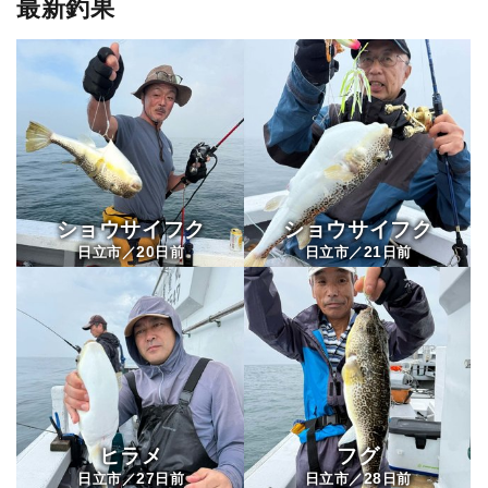
最新釣果
直重丸
ショウサイフク
ショウサイフク
20
21
日立市／
日前
日立市／
日前
ヒラメ
フグ
27
28
日立市／
日前
日立市／
日前