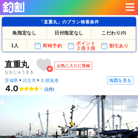
「直重丸」のプラン検索条件
魚指定なし
日付指定なし
こだわり
(0)
ポイント
1人
即時予約
割引あり
２倍３倍
直重丸
お気に入りに登録
なおじゅうまる
茨城県
日立市
久慈漁港
地図を見る
4.0
(2件)