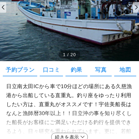
1
/
20
予約プラン
口コミ
釣果
写真
地図
日立南太田ICから車で10分ほどの場所にある久慈漁
港から出船している直重丸。釣り座をゆったり利用
したい方は、直重丸がオススメです！宇佐美船長は
なんと漁師暦30年以上！！日立沖の事を知り尽くし
た船長がお客様にご満足いただける釣行を提供でき
るよう、日々研究を重ねられています。更に、若船
続きを表示