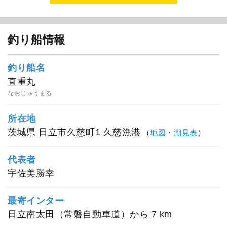
釣り船情報
釣り船名
直重丸
なおじゅうまる
所在地
茨城県 日立市久慈町1 久慈漁港
（
地図
・
潮見表
）
代表者
宇佐美勝幸
最寄インター
日立南太田（常磐自動車道）から 7 km