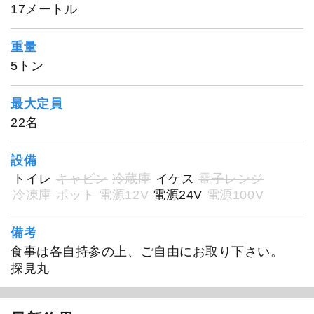
17メートル
重量
5トン
最大定員
22名
1
/
20
設備
トイレ
キャビン
冷蔵庫
イケス
電子レンジ
冷凍庫
ポット
電源12V
電源24V
電源100V
備考
食事は各自持参の上、ご自由にお取り下さい。
探見丸