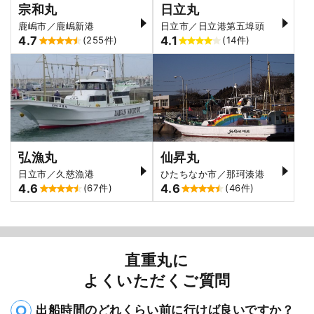
宗和丸
日立丸
鹿嶋市／鹿嶋新港
日立市／日立港第五埠頭
4.7
4.1
(255件)
(14件)
弘漁丸
仙昇丸
日立市／久慈漁港
ひたちなか市／那珂湊港
4.6
4.6
(67件)
(46件)
直重丸に
よくいただくご質問
出船時間のどれくらい前に行けば良いですか？