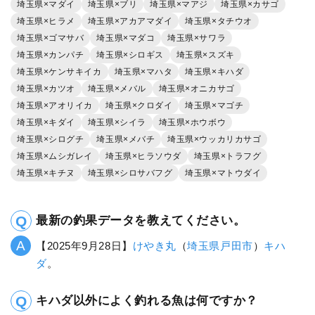
埼玉県×マダイ
埼玉県×ブリ
埼玉県×マアジ
埼玉県×カサゴ
埼玉県×ヒラメ
埼玉県×アカアマダイ
埼玉県×タチウオ
埼玉県×ゴマサバ
埼玉県×マダコ
埼玉県×サワラ
埼玉県×カンパチ
埼玉県×シロギス
埼玉県×スズキ
埼玉県×ケンサキイカ
埼玉県×マハタ
埼玉県×キハダ
埼玉県×カツオ
埼玉県×メバル
埼玉県×オニカサゴ
埼玉県×アオリイカ
埼玉県×クロダイ
埼玉県×マゴチ
埼玉県×キダイ
埼玉県×シイラ
埼玉県×ホウボウ
埼玉県×シログチ
埼玉県×メバチ
埼玉県×ウッカリカサゴ
埼玉県×ムシガレイ
埼玉県×ヒラソウダ
埼玉県×トラフグ
埼玉県×キチヌ
埼玉県×シロサバフグ
埼玉県×マトウダイ
最新の釣果データを教えてください。
【2025年9月28日】
けやき丸
（
埼玉県
戸田市
）
キハ
ダ
。
キハダ以外によく釣れる魚は何ですか？