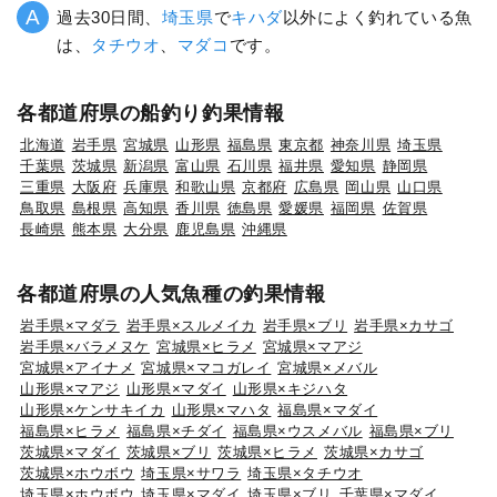
過去30日間、
埼玉県
で
キハダ
以外によく釣れている魚
は、
タチウオ
、
マダコ
です。
各都道府県の船釣り釣果情報
北海道
岩手県
宮城県
山形県
福島県
東京都
神奈川県
埼玉県
千葉県
茨城県
新潟県
富山県
石川県
福井県
愛知県
静岡県
三重県
大阪府
兵庫県
和歌山県
京都府
広島県
岡山県
山口県
鳥取県
島根県
高知県
香川県
徳島県
愛媛県
福岡県
佐賀県
長崎県
熊本県
大分県
鹿児島県
沖縄県
各都道府県の人気魚種の釣果情報
岩手県×マダラ
岩手県×スルメイカ
岩手県×ブリ
岩手県×カサゴ
岩手県×バラメヌケ
宮城県×ヒラメ
宮城県×マアジ
宮城県×アイナメ
宮城県×マコガレイ
宮城県×メバル
山形県×マアジ
山形県×マダイ
山形県×キジハタ
山形県×ケンサキイカ
山形県×マハタ
福島県×マダイ
福島県×ヒラメ
福島県×チダイ
福島県×ウスメバル
福島県×ブリ
茨城県×マダイ
茨城県×ブリ
茨城県×ヒラメ
茨城県×カサゴ
茨城県×ホウボウ
埼玉県×サワラ
埼玉県×タチウオ
埼玉県×ホウボウ
埼玉県×マダイ
埼玉県×ブリ
千葉県×マダイ