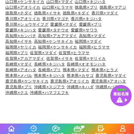
山口県×ケンサキイカ
山口県×マダイ
山口県×キジハタ
山口県×アオリイカ
山口県×ヒラマサ
徳島県×ブリ
徳島県×マアジ
徳島県×チダイ
徳島県×イサキ
徳島県×キダイ
香川県×マダイ
香川県×アオリイカ
香川県×マゴチ
香川県×キジハタ
香川県×ショウサイフグ
愛媛県×マダイ
愛媛県×ブリ
愛媛県×キジハタ
愛媛県×タチウオ
愛媛県×サワラ
高知県×カンパチ
高知県×アカアマダイ
高知県×マダイ
高知県×イサキ
高知県×ケンサキイカ
福岡県×マダイ
福岡県×ヤリイカ
福岡県×ケンサキイカ
福岡県×ヒラマサ
福岡県×ブリ
佐賀県×マダイ
佐賀県×ヒラマサ
佐賀県×アカアマダイ
佐賀県×イサキ
佐賀県×ヤリイカ
長崎県×マダイ
長崎県×キジハタ
長崎県×オオモンハタ
長崎県×アオハタ
長崎県×ブリ
熊本県×マダイ
熊本県×ヒラメ
熊本県×メバル
熊本県×キジハタ
熊本県×カサゴ
鹿児島県×マダイ
鹿児島県×ケンサキイカ
鹿児島県×アオリイカ
鹿児島県×アオハタ
鹿児島県×ブリ
沖縄県×スジアラ
沖縄県×キハダ
沖縄県×バラハタ
沖縄県×クエ
沖縄県×ハマフエフキ