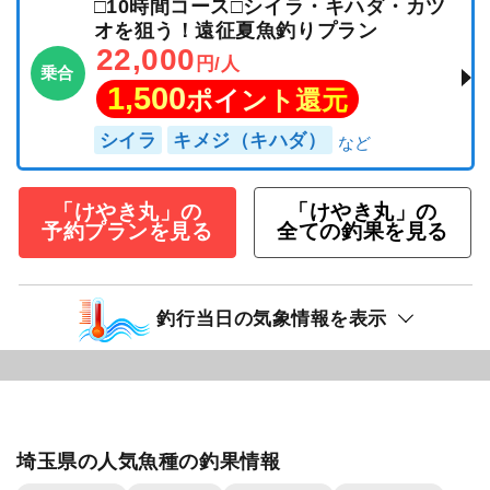
□10時間コース□シイラ・キハダ・カツ
オを狙う！遠征夏魚釣りプラン
22,000
円/人
乗合
1,500
ポイント還元
シイラ
キメジ（キハダ）
「けやき丸」の
「けやき丸」の
予約プランを見る
全ての釣果を見る
釣行当日の気象情報を表示
埼玉県の人気魚種の釣果情報