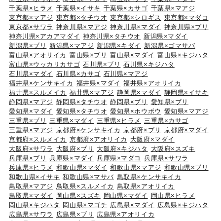
千葉県×ヒラメ
千葉県×イサキ
千葉県×カサゴ
千葉県×マアジ
東京都×マアジ
東京都×タチウオ
東京都×シロギス
東京都×マダコ
東京都×サワラ
神奈川県×マアジ
神奈川県×マダイ
神奈川県×ブリ
神奈川県×アカアマダイ
神奈川県×タチウオ
新潟県×マダイ
新潟県×ブリ
新潟県×マアジ
新潟県×キダイ
新潟県×ゴマサバ
富山県×アオリイカ
富山県×ブリ
富山県×マダイ
富山県×キジハタ
富山県×ウッカリカサゴ
石川県×ブリ
石川県×キジハタ
石川県×マダイ
石川県×カサゴ
石川県×マアジ
福井県×ケンサキイカ
福井県×マダイ
福井県×アオリイカ
福井県×スルメイカ
福井県×マアジ
静岡県×マダイ
静岡県×イサキ
静岡県×マアジ
静岡県×タチウオ
静岡県×ブリ
愛知県×ブリ
愛知県×マダイ
愛知県×タチウオ
愛知県×ホウボウ
愛知県×マアジ
三重県×ブリ
三重県×マダイ
三重県×ヒラメ
三重県×カサゴ
三重県×マアジ
京都府×ケンサキイカ
京都府×ブリ
京都府×マダイ
京都府×スルメイカ
京都府×アオリイカ
大阪府×マダイ
大阪府×サワラ
大阪府×ブリ
大阪府×キジハタ
大阪府×スズキ
兵庫県×ブリ
兵庫県×マダイ
兵庫県×マダコ
兵庫県×サワラ
兵庫県×ヒラメ
和歌山県×マダイ
和歌山県×マアジ
和歌山県×ブリ
和歌山県×イサキ
和歌山県×マサバ
鳥取県×ケンサキイカ
鳥取県×マアジ
鳥取県×スルメイカ
鳥取県×アオリイカ
鳥取県×マダイ
岡山県×スズキ
岡山県×マダイ
岡山県×ヒラメ
岡山県×キジハタ
岡山県×マゴチ
広島県×マダイ
広島県×キジハタ
広島県×サワラ
広島県×ブリ
広島県×アオリイカ