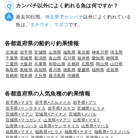
カンパチ以外によく釣れる魚は何ですか？
過去30日間、
埼玉県
で
カンパチ
以外によく釣れている
魚は、
タチウオ
、
マダコ
です。
各都道府県の船釣り釣果情報
北海道
岩手県
宮城県
山形県
福島県
東京都
神奈川県
埼玉県
千葉県
茨城県
新潟県
富山県
石川県
福井県
愛知県
静岡県
三重県
大阪府
兵庫県
和歌山県
京都府
広島県
岡山県
山口県
鳥取県
島根県
高知県
香川県
徳島県
愛媛県
福岡県
佐賀県
長崎県
熊本県
大分県
鹿児島県
沖縄県
各都道府県の人気魚種の釣果情報
岩手県×マダラ
岩手県×スルメイカ
岩手県×ブリ
岩手県×ケンサキイカ
岩手県×カサゴ
宮城県×ヒラメ
宮城県×マアジ
宮城県×アイナメ
宮城県×メバル
宮城県×マコガレイ
山形県×マアジ
山形県×マダイ
山形県×キジハタ
山形県×ケンサキイカ
山形県×マハタ
福島県×マダイ
福島県×ヒラメ
福島県×チダイ
福島県×ウスメバル
福島県×ブリ
茨城県×マダイ
茨城県×ブリ
茨城県×ヒラメ