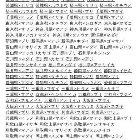
茨城県×カサゴ
茨城県×ホウボウ
埼玉県×サワラ
埼玉県×タチウオ
埼玉県×ホウボウ
埼玉県×マダイ
埼玉県×ブリ
千葉県×マダイ
千葉県×ヒラメ
千葉県×イサキ
千葉県×カサゴ
千葉県×マアジ
東京都×マアジ
東京都×タチウオ
東京都×シロギス
東京都×マダコ
東京都×サワラ
神奈川県×マアジ
神奈川県×マダイ
神奈川県×ブリ
神奈川県×アカアマダイ
神奈川県×タチウオ
新潟県×マダイ
新潟県×ブリ
新潟県×マアジ
新潟県×キダイ
新潟県×ゴマサバ
富山県×アオリイカ
富山県×ブリ
富山県×マダイ
富山県×キジハタ
富山県×ウッカリカサゴ
石川県×ブリ
石川県×キジハタ
石川県×マダイ
石川県×カサゴ
石川県×マアジ
福井県×ケンサキイカ
福井県×マダイ
福井県×アオリイカ
福井県×マアジ
福井県×スルメイカ
静岡県×マダイ
静岡県×イサキ
静岡県×マアジ
静岡県×タチウオ
静岡県×ブリ
愛知県×ブリ
愛知県×マダイ
愛知県×タチウオ
愛知県×ホウボウ
愛知県×マアジ
三重県×ブリ
三重県×マダイ
三重県×ヒラメ
三重県×カサゴ
三重県×マアジ
京都府×ケンサキイカ
京都府×ブリ
京都府×マダイ
京都府×スルメイカ
京都府×アオリイカ
大阪府×マダイ
大阪府×サワラ
大阪府×ブリ
大阪府×キジハタ
大阪府×スズキ
兵庫県×ブリ
兵庫県×マダイ
兵庫県×マダコ
兵庫県×サワラ
兵庫県×ヒラメ
和歌山県×マダイ
和歌山県×マアジ
和歌山県×ブリ
和歌山県×イサキ
和歌山県×マサバ
鳥取県×ケンサキイカ
鳥取県×マアジ
鳥取県×アオリイカ
鳥取県×スルメイカ
鳥取県×マダイ
岡山県×スズキ
岡山県×マダイ
岡山県×ヒラメ