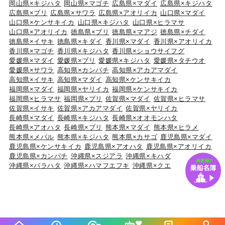
岡山県×キジハタ
岡山県×マゴチ
広島県×マダイ
広島県×キジハタ
広島県×ブリ
広島県×サワラ
広島県×アオリイカ
山口県×マダイ
山口県×ケンサキイカ
山口県×キジハタ
山口県×ヒラマサ
山口県×アオリイカ
徳島県×ブリ
徳島県×マアジ
徳島県×チダイ
徳島県×イサキ
徳島県×キダイ
香川県×マダイ
香川県×アオリイカ
香川県×マゴチ
香川県×キジハタ
香川県×ショウサイフグ
愛媛県×マダイ
愛媛県×ブリ
愛媛県×キジハタ
愛媛県×タチウオ
愛媛県×サワラ
高知県×カンパチ
高知県×アカアマダイ
高知県×イサキ
高知県×マダイ
高知県×ケンサキイカ
福岡県×マダイ
福岡県×ヤリイカ
福岡県×ケンサキイカ
福岡県×ヒラマサ
福岡県×ブリ
佐賀県×マダイ
佐賀県×ヒラマサ
佐賀県×イサキ
佐賀県×アカアマダイ
佐賀県×ヤリイカ
長崎県×マダイ
長崎県×キジハタ
長崎県×オオモンハタ
長崎県×アオハタ
長崎県×ブリ
熊本県×マダイ
熊本県×ヒラメ
熊本県×メバル
熊本県×キジハタ
熊本県×カサゴ
鹿児島県×マダイ
鹿児島県×ケンサキイカ
鹿児島県×アオハタ
鹿児島県×アオリイカ
鹿児島県×カンパチ
沖縄県×スジアラ
沖縄県×キハダ
沖縄県×バラハタ
沖縄県×ハマフエフキ
沖縄県×クエ