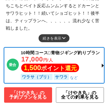
ちこちとベイト反応ムンムンするとドカーンと
サワラヒット！！続いてショゴヒット！！後半
は、ティップランへ、、、、、。流れ少なく苦
戦しました。
続きを表示
10時間コース□青物ジギング釣りプラン
17,000
円/人
乗合
1,500
ポイント還元
ワラサ（ブリ）
サワラ
「けやき丸」の
「けやき丸」の
予約プランを見る
全ての釣果を見る