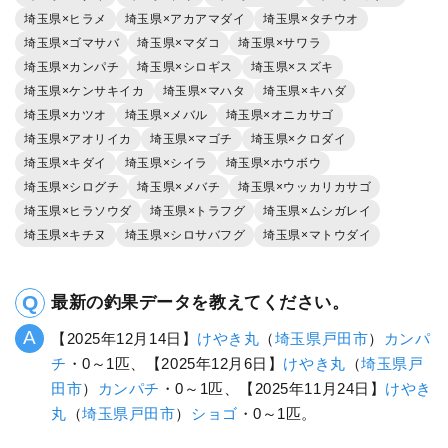
埼玉県×ヒラメ
埼玉県×アカアマダイ
埼玉県×タチウオ
埼玉県×ゴマサバ
埼玉県×マダコ
埼玉県×サワラ
埼玉県×カンパチ
埼玉県×シロギス
埼玉県×スズキ
埼玉県×ケンサキイカ
埼玉県×マハタ
埼玉県×キハダ
埼玉県×カツオ
埼玉県×メバル
埼玉県×オニカサゴ
埼玉県×アオリイカ
埼玉県×マゴチ
埼玉県×クロダイ
埼玉県×キダイ
埼玉県×シイラ
埼玉県×ホウボウ
埼玉県×シログチ
埼玉県×メバチ
埼玉県×ウッカリカサゴ
埼玉県×ヒラソウダ
埼玉県×トラフグ
埼玉県×ムシガレイ
埼玉県×キチヌ
埼玉県×シロサバフグ
埼玉県×マトウダイ
最新の釣果データを教えてください。
【2025年12月14日】
けやき丸
（
埼玉県
戸田市
）
カンパ
チ
・0～1匹、【2025年12月6日】
けやき丸
（
埼玉県
戸
田市
）
カンパチ
・0～1匹、【2025年11月24日】
けやき
丸
（
埼玉県
戸田市
）
ショゴ
・0～1匹。