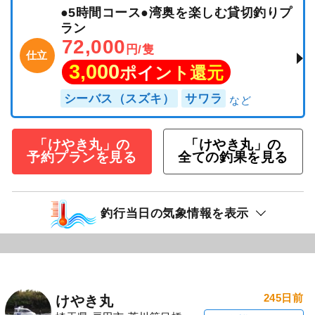
●5時間コース●湾奥を楽しむ貸切釣りプ
ラン
72,000
円/隻
仕立
3,000
ポイント還元
シーバス（スズキ）
サワラ
「けやき丸」の
「けやき丸」の
予約プランを見る
全ての釣果を見る
釣行当日の気象情報を表示
245日前
けやき丸