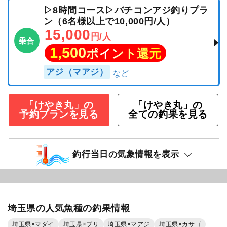
▷8時間コース▷バチコンアジ釣りプラ
ン（6名様以上で10,000円/人）
15,000
円/人
乗合
1,500
ポイント還元
アジ（マアジ）
「けやき丸」の
「けやき丸」の
予約プランを見る
全ての釣果を見る
釣行当日の気象情報を表示
埼玉県の人気魚種の釣果情報
埼玉県×マダイ
埼玉県×ブリ
埼玉県×マアジ
埼玉県×カサゴ