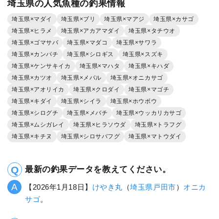
埼玉県の人気魚種の釣果情報
埼玉県×マダイ
埼玉県×ブリ
埼玉県×マアジ
埼玉県×カサゴ
埼玉県×ヒラメ
埼玉県×アカアマダイ
埼玉県×タチウオ
埼玉県×ゴマサバ
埼玉県×マダコ
埼玉県×サワラ
埼玉県×カンパチ
埼玉県×シロギス
埼玉県×スズキ
埼玉県×ケンサキイカ
埼玉県×マハタ
埼玉県×キハダ
埼玉県×カツオ
埼玉県×メバル
埼玉県×オニカサゴ
埼玉県×アオリイカ
埼玉県×クロダイ
埼玉県×マゴチ
埼玉県×キダイ
埼玉県×シイラ
埼玉県×ホウボウ
埼玉県×シログチ
埼玉県×メバチ
埼玉県×ウッカリカサゴ
埼玉県×ムシガレイ
埼玉県×ヒラソウダ
埼玉県×トラフグ
埼玉県×キチヌ
埼玉県×シロサバフグ
埼玉県×マトウダイ
最新の釣果データを教えてください。
【2026年1月18日】
けやき丸
（
埼玉県
戸田市
）
オニカ
サゴ
。