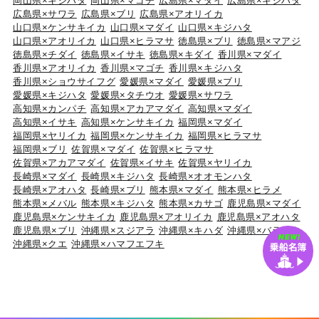
岡山県×キジハタ
岡山県×マゴチ
広島県×マダイ
広島県×キジハタ
広島県×サワラ
広島県×ブリ
広島県×アオリイカ
山口県×ケンサキイカ
山口県×マダイ
山口県×キジハタ
山口県×アオリイカ
山口県×ヒラマサ
徳島県×ブリ
徳島県×マアジ
徳島県×チダイ
徳島県×イサキ
徳島県×キダイ
香川県×マダイ
香川県×アオリイカ
香川県×マゴチ
香川県×キジハタ
香川県×ショウサイフグ
愛媛県×マダイ
愛媛県×ブリ
愛媛県×キジハタ
愛媛県×タチウオ
愛媛県×サワラ
高知県×カンパチ
高知県×アカアマダイ
高知県×マダイ
高知県×イサキ
高知県×ケンサキイカ
福岡県×マダイ
福岡県×ヤリイカ
福岡県×ケンサキイカ
福岡県×ヒラマサ
福岡県×ブリ
佐賀県×マダイ
佐賀県×ヒラマサ
佐賀県×アカアマダイ
佐賀県×イサキ
佐賀県×ヤリイカ
長崎県×マダイ
長崎県×キジハタ
長崎県×オオモンハタ
長崎県×アオハタ
長崎県×ブリ
熊本県×マダイ
熊本県×ヒラメ
熊本県×メバル
熊本県×キジハタ
熊本県×カサゴ
鹿児島県×マダイ
鹿児島県×ケンサキイカ
鹿児島県×アオリイカ
鹿児島県×アオハタ
鹿児島県×ブリ
沖縄県×スジアラ
沖縄県×キハダ
沖縄県×バラハタ
沖縄県×クエ
沖縄県×ハマフエフキ