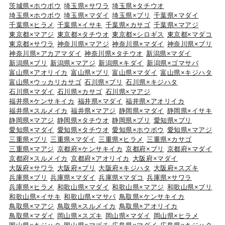
茨城県×ホウボウ
埼玉県×サワラ
埼玉県×タチウオ
埼玉県×ホウボウ
埼玉県×マダイ
埼玉県×ブリ
千葉県×マダイ
千葉県×ヒラメ
千葉県×イサキ
千葉県×カサゴ
千葉県×マアジ
東京都×マアジ
東京都×タチウオ
東京都×シロギス
東京都×マダコ
東京都×サワラ
神奈川県×マアジ
神奈川県×マダイ
神奈川県×ブリ
神奈川県×アカアマダイ
神奈川県×タチウオ
新潟県×マダイ
新潟県×ブリ
新潟県×マアジ
新潟県×キダイ
新潟県×ゴマサバ
富山県×アオリイカ
富山県×ブリ
富山県×マダイ
富山県×キジハタ
富山県×ウッカリカサゴ
石川県×ブリ
石川県×キジハタ
石川県×マダイ
石川県×カサゴ
石川県×マアジ
福井県×ケンサキイカ
福井県×マダイ
福井県×アオリイカ
福井県×スルメイカ
福井県×マアジ
静岡県×マダイ
静岡県×イサキ
静岡県×マアジ
静岡県×タチウオ
静岡県×ブリ
愛知県×ブリ
愛知県×マダイ
愛知県×タチウオ
愛知県×ホウボウ
愛知県×マアジ
三重県×ブリ
三重県×マダイ
三重県×ヒラメ
三重県×カサゴ
三重県×マアジ
京都府×ケンサキイカ
京都府×ブリ
京都府×マダイ
京都府×スルメイカ
京都府×アオリイカ
大阪府×マダイ
大阪府×サワラ
大阪府×ブリ
大阪府×キジハタ
大阪府×スズキ
兵庫県×ブリ
兵庫県×マダイ
兵庫県×マダコ
兵庫県×サワラ
兵庫県×ヒラメ
和歌山県×マダイ
和歌山県×マアジ
和歌山県×ブリ
和歌山県×イサキ
和歌山県×マサバ
鳥取県×ケンサキイカ
鳥取県×マアジ
鳥取県×スルメイカ
鳥取県×アオリイカ
鳥取県×マダイ
岡山県×スズキ
岡山県×マダイ
岡山県×ヒラメ