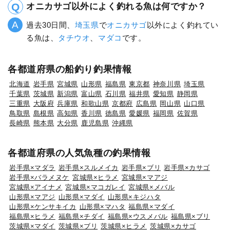
オニカサゴ以外によく釣れる魚は何ですか？
過去30日間、
埼玉県
で
オニカサゴ
以外によく釣れてい
る魚は、
タチウオ
、
マダコ
です。
各都道府県の船釣り釣果情報
北海道
岩手県
宮城県
山形県
福島県
東京都
神奈川県
埼玉県
千葉県
茨城県
新潟県
富山県
石川県
福井県
愛知県
静岡県
三重県
大阪府
兵庫県
和歌山県
京都府
広島県
岡山県
山口県
鳥取県
島根県
高知県
香川県
徳島県
愛媛県
福岡県
佐賀県
長崎県
熊本県
大分県
鹿児島県
沖縄県
各都道府県の人気魚種の釣果情報
岩手県×マダラ
岩手県×スルメイカ
岩手県×ブリ
岩手県×カサゴ
岩手県×バラメヌケ
宮城県×ヒラメ
宮城県×マアジ
宮城県×アイナメ
宮城県×マコガレイ
宮城県×メバル
山形県×マアジ
山形県×マダイ
山形県×キジハタ
山形県×ケンサキイカ
山形県×マハタ
福島県×マダイ
福島県×ヒラメ
福島県×チダイ
福島県×ウスメバル
福島県×ブリ
茨城県×マダイ
茨城県×ブリ
茨城県×ヒラメ
茨城県×カサゴ