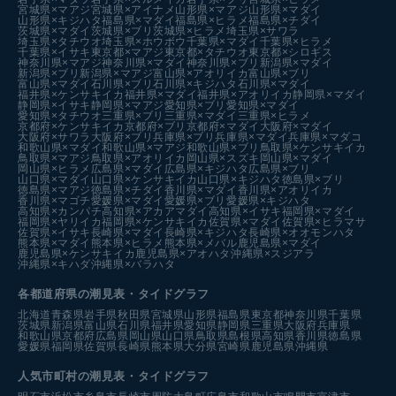
宮城県×マアジ
宮城県×アイナメ
山形県×マアジ
山形県×マダイ
山形県×キジハタ
福島県×マダイ
福島県×ヒラメ
福島県×チダイ
茨城県×マダイ
茨城県×ブリ
茨城県×ヒラメ
埼玉県×サワラ
埼玉県×タチウオ
埼玉県×ホウボウ
千葉県×マダイ
千葉県×ヒラメ
千葉県×イサキ
東京都×マアジ
東京都×タチウオ
東京都×シロギス
神奈川県×マアジ
神奈川県×マダイ
神奈川県×ブリ
新潟県×マダイ
新潟県×ブリ
新潟県×マアジ
富山県×アオリイカ
富山県×ブリ
富山県×マダイ
石川県×ブリ
石川県×キジハタ
石川県×マダイ
福井県×ケンサキイカ
福井県×マダイ
福井県×アオリイカ
静岡県×マダイ
静岡県×イサキ
静岡県×マアジ
愛知県×ブリ
愛知県×マダイ
愛知県×タチウオ
三重県×ブリ
三重県×マダイ
三重県×ヒラメ
京都府×ケンサキイカ
京都府×ブリ
京都府×マダイ
大阪府×マダイ
大阪府×サワラ
大阪府×ブリ
兵庫県×ブリ
兵庫県×マダイ
兵庫県×マダコ
和歌山県×マダイ
和歌山県×マアジ
和歌山県×ブリ
鳥取県×ケンサキイカ
鳥取県×マアジ
鳥取県×アオリイカ
岡山県×スズキ
岡山県×マダイ
岡山県×ヒラメ
広島県×マダイ
広島県×キジハタ
広島県×ブリ
山口県×マダイ
山口県×ケンサキイカ
山口県×キジハタ
徳島県×ブリ
徳島県×マアジ
徳島県×チダイ
香川県×マダイ
香川県×アオリイカ
香川県×マゴチ
愛媛県×マダイ
愛媛県×ブリ
愛媛県×キジハタ
高知県×カンパチ
高知県×アカアマダイ
高知県×イサキ
福岡県×マダイ
福岡県×ヤリイカ
福岡県×ケンサキイカ
佐賀県×マダイ
佐賀県×ヒラマサ
佐賀県×イサキ
長崎県×マダイ
長崎県×キジハタ
長崎県×オオモンハタ
熊本県×マダイ
熊本県×ヒラメ
熊本県×メバル
鹿児島県×マダイ
鹿児島県×ケンサキイカ
鹿児島県×アオハタ
沖縄県×スジアラ
沖縄県×キハダ
沖縄県×バラハタ
各都道府県の潮見表
・タイドグラフ
北海道
青森県
岩手県
秋田県
宮城県
山形県
福島県
東京都
神奈川県
千葉県
茨城県
新潟県
富山県
石川県
福井県
愛知県
静岡県
三重県
大阪府
兵庫県
和歌山県
京都府
広島県
岡山県
山口県
鳥取県
島根県
高知県
香川県
徳島県
愛媛県
福岡県
佐賀県
長崎県
熊本県
大分県
宮崎県
鹿児島県
沖縄県
人気市町村の潮見表・タイドグラフ