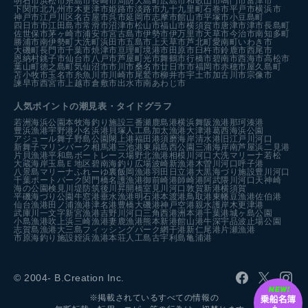
明石市
浜松市
糸島市
長崎市
周防大島町
広島市
和歌山市
鳴門市
富津市
下関市
北九州市
木更津市
姫路市
淡路市
九十九里町
石巻市
平戸市
横浜市
神戸市
江戸川区
名古屋市
呉市
延岡市
志摩市
館山市
平塚市
小豆島町
四日市市
江田島市
常滑市
沼津市
松山市
福山市
横須賀市
唐津市
津市
長島町
佐世保市
茅ヶ崎市
浦安市
宮古島市
伊勢市
伊万里市
天草市
今治市
南知多町
勝浦市
南伊勢町
大洗町
浜田市
五島市
上天草市
芦北町
愛南町
いわき市
大磯町
長門市
千葉市
焼津市
亘理町
境港市
田原市
臼杵市
鈴鹿市
西尾市
恩納村
銚子市
仙台市
八戸市
芦屋町
光市
舞鶴市
行橋市
碧南市
西海市
高松市
葉山町
徳之島町
気仙沼市
市川市
桑名市
廿日市市
福岡市
赤穂市
屋久島町
苫小牧市
玉名市
糸魚川市
川崎市
尾鷲市
柳井市
宇土市
加古川市
宗像市
諫早市
西宮市
上越市
倉敷市
出水市
南あわじ市
人気ポイントの潮見表・タイドグラフ
若洲海浜公園
本牧海釣り施設
三番瀬
鹿島港
横浜
舞阪漁港
那珂湊港
豊浜漁港
宇野港
小名浜港
貝塚人工島
加太漁港
大津港
葛西海浜公園
アジュール舞子
野島公園
閖上港
福田港
須磨海岸
清水港
旧江戸川河口
新舞子マリンパーク
相馬港
三池港
東扇島西公園
三浦海岸
南芦屋浜
二見港
片貝漁港
平和島ボートレース場
野北漁港
相模川河口
大洗マリーナ
若松
大蔵海岸
玉島Ｅ地区
碧南海釣り広場
波崎新漁港
木曽川河口
呼子港
八景島マリーナ
ふれーゆ裏
飯岡漁港
羽田
日立港
大黒海づり施設
豊川河口
千葉ポートパーク
関門橋
名護漁港
御前崎港
師崎港
阿武隈川河口
天神崎
海の公園
検見川堤防
筑後川昇開橋
室見川河口
敦賀新港
横須賀
平磯海づり公園
牛窓港
垂水漁港
明石港
本渡港
鳥取港
東幡豆漁港
佐伯港
仙台漁港
田ノ浦漁港
津名港
豊橋
大磯港
神戸空港親水護岸
木更津港
武庫川一文字
新宮漁港
吉野川河口
三角西港
洲本港
千葉港
城ヶ島公園
小島漁港
吹上浜
三崎漁港
妻鹿漁港
熊本新港
館山港
牛深
宇品波止場公園
志賀島漁港
大三島フィッシングパーク
網干港
新仁尾港
片瀬漁港
市原海釣り施設
姪浜漁港
本荘人工島
古宇利島
亀浦港
© 2004- B.Creation Inc.
※掲載されているすべての情報の