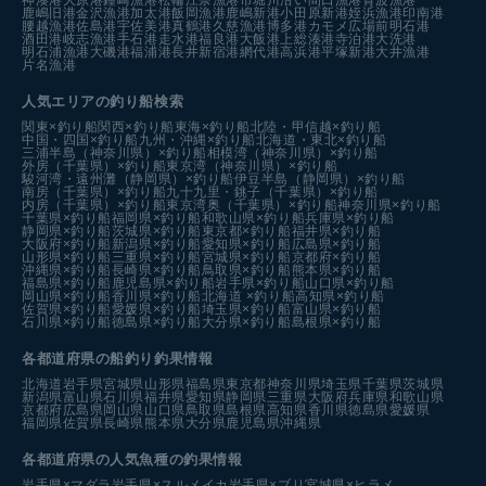
鹿嶋旧港
金沢漁港
加太港
飯岡漁港
鹿嶋新港
小田原新港
姪浜漁港
印南港
腰越漁港
佐島港
宇佐美港
真鶴港
久慈漁港
博多港カモメ広場前
明石港
酒田港
岐志漁港
手石港
走水港
福良港
大飯港
上総湊港
寺泊港
大洗港
明石浦漁港
大磯港
福浦港
長井新宿港
網代港
高浜港
平塚新港
大井漁港
片名漁港
人気エリアの釣り船検索
関東×釣り船
関西×釣り船
東海×釣り船
北陸・甲信越×釣り船
中国・四国×釣り船
九州・沖縄×釣り船
北海道・東北×釣り船
三浦半島（神奈川県）×釣り船
相模湾（神奈川県）×釣り船
外房（千葉県）×釣り船
東京湾（神奈川県）×釣り船
駿河湾・遠州灘（静岡県）×釣り船
伊豆半島（静岡県）×釣り船
南房（千葉県）×釣り船
九十九里・銚子（千葉県）×釣り船
内房（千葉県）×釣り船
東京湾奥（千葉県）×釣り船
神奈川県×釣り船
千葉県×釣り船
福岡県×釣り船
和歌山県×釣り船
兵庫県×釣り船
静岡県×釣り船
茨城県×釣り船
東京都×釣り船
福井県×釣り船
大阪府×釣り船
新潟県×釣り船
愛知県×釣り船
広島県×釣り船
山形県×釣り船
三重県×釣り船
宮城県×釣り船
京都府×釣り船
沖縄県×釣り船
長崎県×釣り船
鳥取県×釣り船
熊本県×釣り船
福島県×釣り船
鹿児島県×釣り船
岩手県×釣り船
山口県×釣り船
岡山県×釣り船
香川県×釣り船
北海道 ×釣り船
高知県×釣り船
佐賀県×釣り船
愛媛県×釣り船
埼玉県×釣り船
富山県×釣り船
石川県×釣り船
徳島県×釣り船
大分県×釣り船
島根県×釣り船
各都道府県の船釣り釣果情報
北海道
岩手県
宮城県
山形県
福島県
東京都
神奈川県
埼玉県
千葉県
茨城県
新潟県
富山県
石川県
福井県
愛知県
静岡県
三重県
大阪府
兵庫県
和歌山県
京都府
広島県
岡山県
山口県
鳥取県
島根県
高知県
香川県
徳島県
愛媛県
福岡県
佐賀県
長崎県
熊本県
大分県
鹿児島県
沖縄県
各都道府県の人気魚種の釣果情報
岩手県×マダラ
岩手県×スルメイカ
岩手県×ブリ
宮城県×ヒラメ