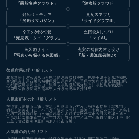
「乗船名簿クラウド」
「遊漁船クラウド」
船釣りメディア
潮見表アプリ
「船釣りマガジン」
「タイドグラフBI」
全国の潮汐情報
魚図鑑AIアプリ
「潮見表・タイドグラフ」
「マイAI」
魚図鑑サイト
充実の補償内容と安さ
「写真から探せる魚図鑑」
「新・遊漁船保険DX」
都道府県の釣り船リスト
北海道
岩手県
宮城県
山形県
福島県
東京都
神奈川県
埼玉県
千葉県
茨城県
新潟県
富山県
石川県
福井県
愛知県
静岡県
三重県
大阪府
兵庫県
和歌山県
京都府
広島県
岡山県
山口県
鳥取県
島根県
高知県
香川県
徳島県
愛媛県
福岡県
佐賀県
長崎県
熊本県
大分県
鹿児島県
沖縄県
人気市町村の釣り船リスト
横須賀市
宗像市
三浦市
横浜市
和歌山市
いすみ市
福岡市
鹿嶋市
北九州市
明石市
淡路市
日立市
小田原市
勝浦市
鴨川市
熱海市
南房総市
富津市
糸島市
足柄下郡真鶴町
館山市
知多郡南知多町
江東区
伊東市
大田区
平塚市
旭市
日高郡印南町
鎌倉市
酒田市
加古川市
田辺市
沼津市
小浜市
品川区
江戸川区
広島市
賀茂郡南伊豆町
南あわじ市
市川市
人気港の釣り船リスト
神湊港
大原港
鐘崎漁港
松輪江奈漁港
市堀川沿い
間口漁港
育波漁港