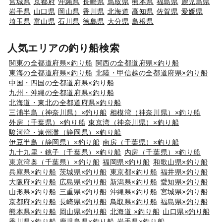
宮城県
京都府
沖縄県
長崎県
鳥取県
熊本県
福島県
鹿児島県
岩手県
山口県
岡山県
香川県
北海道
高知県
佐賀県
愛媛県
埼玉県
富山県
石川県
徳島県
大分県
島根県
人気エリアの釣り船検索
関東の全都道府県×釣り船
関西の全都道府県×釣り船
東海の全都道府県×釣り船
北陸・甲信越の全都道府県×釣り船
中国・四国の全都道府県×釣り船
九州・沖縄の全都道府県×釣り船
北海道・東北の全都道府県×釣り船
三浦半島（神奈川県）×釣り船
相模湾（神奈川県）×釣り船
外房（千葉県）×釣り船
東京湾（神奈川県）×釣り船
駿河湾・遠州灘（静岡県）×釣り船
伊豆半島（静岡県）×釣り船
南房（千葉県）×釣り船
九十九里・銚子（千葉県）×釣り船
内房（千葉県）×釣り船
東京湾奥（千葉県）×釣り船
福岡県×釣り船
和歌山県×釣り船
兵庫県×釣り船
茨城県×釣り船
東京都×釣り船
福井県×釣り船
大阪府×釣り船
広島県×釣り船
新潟県×釣り船
愛知県×釣り船
山形県×釣り船
三重県×釣り船
沖縄県×釣り船
宮城県×釣り船
京都府×釣り船
長崎県×釣り船
鳥取県×釣り船
福島県×釣り船
熊本県×釣り船
岡山県×釣り船
北海道 ×釣り船
山口県×釣り船
香川県×釣り船
鹿児島県×釣り船
岩手県×釣り船