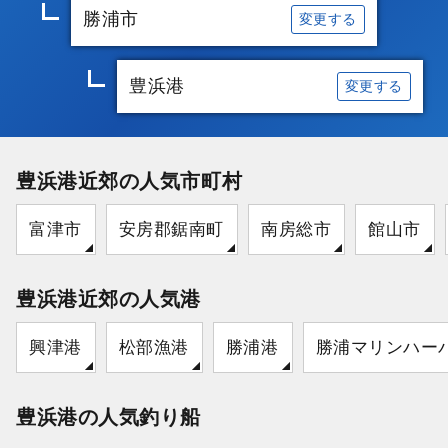
勝浦市
変更する
豊浜港
変更する
豊浜港近郊の人気市町村
富津市
安房郡鋸南町
南房総市
館山市
豊浜港近郊の人気港
興津港
松部漁港
勝浦港
勝浦マリンハー
豊浜港の人気釣り船