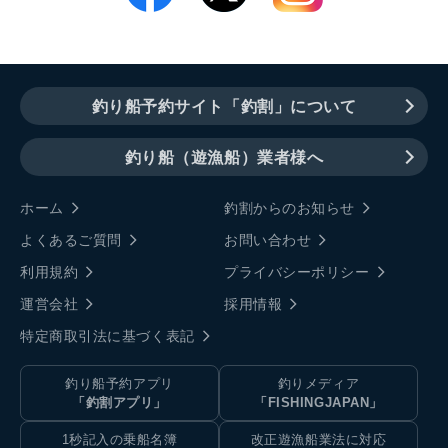
釣り船予約サイト「釣割」について
釣り船（遊漁船）業者様へ
ホーム
釣割からのお知らせ
よくあるご質問
お問い合わせ
利用規約
プライバシーポリシー
運営会社
採用情報
特定商取引法に基づく表記
釣り船予約アプリ
釣りメディア
「釣割アプリ」
「FISHINGJAPAN」
1秒記入の乗船名簿
改正遊漁船業法に対応