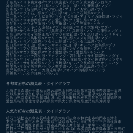
千葉県×イサキ
東京都×マアジ
東京都×タチウオ
東京都×シロギス
神奈川県×マアジ
神奈川県×マダイ
神奈川県×ブリ
新潟県×マダイ
新潟県×ブリ
新潟県×マアジ
富山県×アオリイカ
富山県×ブリ
富山県×マダイ
石川県×ブリ
石川県×キジハタ
石川県×マダイ
福井県×ケンサキイカ
福井県×マダイ
福井県×アオリイカ
静岡県×マダイ
静岡県×イサキ
静岡県×マアジ
愛知県×ブリ
愛知県×マダイ
愛知県×タチウオ
三重県×ブリ
三重県×マダイ
三重県×ヒラメ
京都府×ケンサキイカ
京都府×ブリ
京都府×マダイ
大阪府×マダイ
大阪府×サワラ
大阪府×ブリ
兵庫県×ブリ
兵庫県×マダイ
兵庫県×マダコ
和歌山県×マダイ
和歌山県×マアジ
和歌山県×ブリ
鳥取県×ケンサキイカ
鳥取県×マアジ
鳥取県×アオリイカ
岡山県×スズキ
岡山県×マダイ
岡山県×ヒラメ
広島県×マダイ
広島県×キジハタ
広島県×ブリ
山口県×マダイ
山口県×ケンサキイカ
山口県×キジハタ
徳島県×ブリ
徳島県×マアジ
徳島県×チダイ
香川県×マダイ
香川県×アオリイカ
香川県×マゴチ
愛媛県×マダイ
愛媛県×ブリ
愛媛県×キジハタ
高知県×カンパチ
高知県×アカアマダイ
高知県×イサキ
福岡県×マダイ
福岡県×ヤリイカ
福岡県×ケンサキイカ
佐賀県×マダイ
佐賀県×ヒラマサ
佐賀県×イサキ
長崎県×マダイ
長崎県×キジハタ
長崎県×オオモンハタ
熊本県×マダイ
熊本県×ヒラメ
熊本県×メバル
鹿児島県×マダイ
鹿児島県×ケンサキイカ
鹿児島県×アオハタ
沖縄県×スジアラ
沖縄県×キハダ
沖縄県×バラハタ
各都道府県の潮見表
・タイドグラフ
北海道
青森県
岩手県
秋田県
宮城県
山形県
福島県
東京都
神奈川県
千葉県
茨城県
新潟県
富山県
石川県
福井県
愛知県
静岡県
三重県
大阪府
兵庫県
和歌山県
京都府
広島県
岡山県
山口県
鳥取県
島根県
高知県
香川県
徳島県
愛媛県
福岡県
佐賀県
長崎県
熊本県
大分県
宮崎県
鹿児島県
沖縄県
人気市町村の潮見表・タイドグラフ
明石市
浜松市
糸島市
長崎市
周防大島町
広島市
和歌山市
鳴門市
富津市
下関市
北九州市
木更津市
姫路市
淡路市
九十九里町
石巻市
平戸市
横浜市
神戸市
江戸川区
名古屋市
呉市
延岡市
志摩市
館山市
平塚市
小豆島町
四日市市
江田島市
常滑市
沼津市
松山市
福山市
横須賀市
唐津市
津市
長島町
佐世保市
茅ヶ崎市
浦安市
宮古島市
伊勢市
伊万里市
天草市
今治市
南知多町