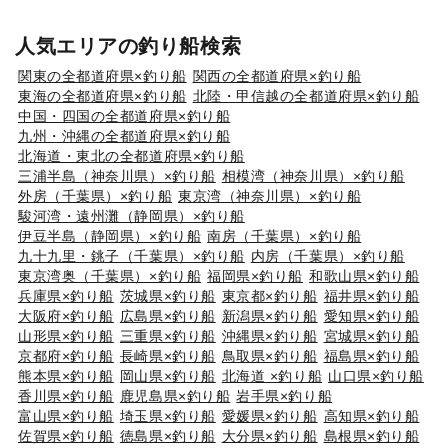
人気エリアの釣り船検索
関東の全都道府県×釣り船
関西の全都道府県×釣り船
東海の全都道府県×釣り船
北陸・甲信越の全都道府県×釣り船
中国・四国の全都道府県×釣り船
九州・沖縄の全都道府県×釣り船
北海道・東北の全都道府県×釣り船
三浦半島（神奈川県）×釣り船
相模湾（神奈川県）×釣り船
外房（千葉県）×釣り船
東京湾（神奈川県）×釣り船
駿河湾・遠州灘（静岡県）×釣り船
伊豆半島（静岡県）×釣り船
南房（千葉県）×釣り船
九十九里・銚子（千葉県）×釣り船
内房（千葉県）×釣り船
東京湾奥（千葉県）×釣り船
福岡県×釣り船
和歌山県×釣り船
兵庫県×釣り船
茨城県×釣り船
東京都×釣り船
福井県×釣り船
大阪府×釣り船
広島県×釣り船
新潟県×釣り船
愛知県×釣り船
山形県×釣り船
三重県×釣り船
沖縄県×釣り船
宮城県×釣り船
京都府×釣り船
長崎県×釣り船
鳥取県×釣り船
福島県×釣り船
熊本県×釣り船
岡山県×釣り船
北海道 ×釣り船
山口県×釣り船
香川県×釣り船
鹿児島県×釣り船
岩手県×釣り船
富山県×釣り船
埼玉県×釣り船
愛媛県×釣り船
高知県×釣り船
佐賀県×釣り船
徳島県×釣り船
大分県×釣り船
島根県×釣り船