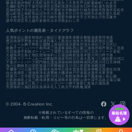
勝浦市
南伊勢町
大洗町
浜田市
五島市
上天草市
芦北町
愛南町
いわき市
大磯町
長門市
千葉市
焼津市
亘理町
境港市
田原市
臼杵市
鈴鹿市
西尾市
恩納村
銚子市
仙台市
八戸市
芦屋町
光市
舞鶴市
行橋市
碧南市
西海市
高松市
葉山町
徳之島町
気仙沼市
市川市
桑名市
廿日市市
福岡市
赤穂市
屋久島町
苫小牧市
玉名市
糸魚川市
川崎市
尾鷲市
柳井市
宇土市
加古川市
宗像市
諫早市
西宮市
上越市
倉敷市
出水市
南あわじ市
人気ポイントの潮見表・タイドグラフ
若洲海浜公園
本牧海釣り施設
三番瀬
鹿島港
横浜
舞阪漁港
那珂湊港
豊浜漁港
宇野港
小名浜港
貝塚人工島
加太漁港
大津港
葛西海浜公園
アジュール舞子
野島公園
閖上港
福田港
須磨海岸
清水港
旧江戸川河口
新舞子マリンパーク
相馬港
三池港
東扇島西公園
三浦海岸
南芦屋浜
二見港
片貝漁港
平和島ボートレース場
野北漁港
相模川河口
大洗マリーナ
若松
大蔵海岸
玉島Ｅ地区
碧南海釣り広場
波崎新漁港
木曽川河口
呼子港
八景島マリーナ
ふれーゆ裏
飯岡漁港
羽田
日立港
大黒海づり施設
豊川河口
千葉ポートパーク
関門橋
名護漁港
御前崎港
師崎港
阿武隈川河口
天神崎
海の公園
検見川堤防
筑後川昇開橋
室見川河口
敦賀新港
横須賀
平磯海づり公園
牛窓港
垂水漁港
明石港
本渡港
鳥取港
東幡豆漁港
佐伯港
仙台漁港
田ノ浦漁港
津名港
豊橋
大磯港
神戸空港親水護岸
木更津港
武庫川一文字
新宮漁港
吉野川河口
三角西港
洲本港
千葉港
城ヶ島公園
小島漁港
吹上浜
三崎漁港
妻鹿漁港
熊本新港
館山港
牛深
宇品波止場公園
志賀島漁港
大三島フィッシングパーク
網干港
新仁尾港
片瀬漁港
市原海釣り施設
姪浜漁港
本荘人工島
古宇利島
亀浦港
© 2004- B.Creation Inc.
※掲載されているすべての情報の
無断転載・転用・コピー等の行為は一切禁じます。