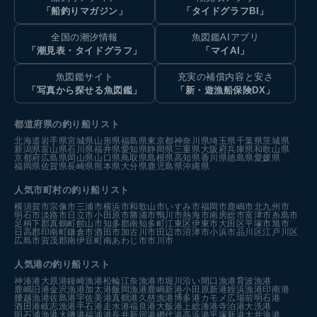
「船釣りマガジン」
「タイドグラフBI」
全国の潮汐情報
魚図鑑AIアプリ
「潮見表・タイドグラフ」
「マイAI」
魚図鑑サイト
充実の補償内容と安さ
「写真から探せる魚図鑑」
「新・遊漁船保険DX」
都道府県の釣り船リスト
北海道
岩手県
宮城県
山形県
福島県
東京都
神奈川県
埼玉県
千葉県
茨城県
新潟県
富山県
石川県
福井県
愛知県
静岡県
三重県
大阪府
兵庫県
和歌山県
京都府
広島県
岡山県
山口県
鳥取県
島根県
高知県
香川県
徳島県
愛媛県
福岡県
佐賀県
長崎県
熊本県
大分県
鹿児島県
沖縄県
人気市町村の釣り船リスト
横須賀市
宗像市
三浦市
横浜市
和歌山市
いすみ市
福岡市
鹿嶋市
北九州市
明石市
淡路市
日立市
小田原市
勝浦市
鴨川市
熱海市
南房総市
富津市
糸島市
足柄下郡真鶴町
館山市
知多郡南知多町
江東区
伊東市
大田区
平塚市
旭市
日高郡印南町
鎌倉市
酒田市
加古川市
田辺市
沼津市
小浜市
品川区
江戸川区
広島市
賀茂郡南伊豆町
南あわじ市
市川市
人気港の釣り船リスト
神湊港
大原港
鐘崎漁港
松輪江奈漁港
市堀川沿い
間口漁港
育波漁港
鹿嶋旧港
金沢漁港
加太港
飯岡漁港
鹿嶋新港
小田原新港
姪浜漁港
印南港
腰越漁港
佐島港
宇佐美港
真鶴港
久慈漁港
博多港カモメ広場前
明石港
酒田港
岐志漁港
手石港
走水港
福良港
大飯港
上総湊港
寺泊港
大洗港
明石浦漁港
大磯港
福浦港
長井新宿港
網代港
高浜港
平塚新港
大井漁港