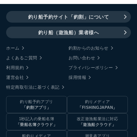
釣り船予約サイト「釣割」について
釣り船（遊漁船）業者様へ
ホーム
釣割からのお知らせ
よくあるご質問
お問い合わせ
利用規約
プライバシーポリシー
運営会社
採用情報
特定商取引法に基づく表記
釣り船予約アプリ
釣りメディア
「釣割アプリ」
「FISHINGJAPAN」
1秒記入の乗船名簿
改正遊漁船業法に対応
「乗船名簿クラウド」
「遊漁船クラウド」
船釣りメディア
潮見表アプリ