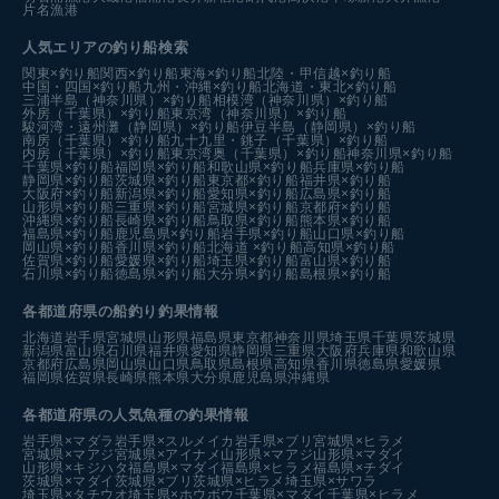
片名漁港
人気エリアの釣り船検索
関東×釣り船
関西×釣り船
東海×釣り船
北陸・甲信越×釣り船
中国・四国×釣り船
九州・沖縄×釣り船
北海道・東北×釣り船
三浦半島（神奈川県）×釣り船
相模湾（神奈川県）×釣り船
外房（千葉県）×釣り船
東京湾（神奈川県）×釣り船
駿河湾・遠州灘（静岡県）×釣り船
伊豆半島（静岡県）×釣り船
南房（千葉県）×釣り船
九十九里・銚子（千葉県）×釣り船
内房（千葉県）×釣り船
東京湾奥（千葉県）×釣り船
神奈川県×釣り船
千葉県×釣り船
福岡県×釣り船
和歌山県×釣り船
兵庫県×釣り船
静岡県×釣り船
茨城県×釣り船
東京都×釣り船
福井県×釣り船
大阪府×釣り船
新潟県×釣り船
愛知県×釣り船
広島県×釣り船
山形県×釣り船
三重県×釣り船
宮城県×釣り船
京都府×釣り船
沖縄県×釣り船
長崎県×釣り船
鳥取県×釣り船
熊本県×釣り船
福島県×釣り船
鹿児島県×釣り船
岩手県×釣り船
山口県×釣り船
岡山県×釣り船
香川県×釣り船
北海道 ×釣り船
高知県×釣り船
佐賀県×釣り船
愛媛県×釣り船
埼玉県×釣り船
富山県×釣り船
石川県×釣り船
徳島県×釣り船
大分県×釣り船
島根県×釣り船
各都道府県の船釣り釣果情報
北海道
岩手県
宮城県
山形県
福島県
東京都
神奈川県
埼玉県
千葉県
茨城県
新潟県
富山県
石川県
福井県
愛知県
静岡県
三重県
大阪府
兵庫県
和歌山県
京都府
広島県
岡山県
山口県
鳥取県
島根県
高知県
香川県
徳島県
愛媛県
福岡県
佐賀県
長崎県
熊本県
大分県
鹿児島県
沖縄県
各都道府県の人気魚種の釣果情報
岩手県×マダラ
岩手県×スルメイカ
岩手県×ブリ
宮城県×ヒラメ
宮城県×マアジ
宮城県×アイナメ
山形県×マアジ
山形県×マダイ
山形県×キジハタ
福島県×マダイ
福島県×ヒラメ
福島県×チダイ
茨城県×マダイ
茨城県×ブリ
茨城県×ヒラメ
埼玉県×サワラ
埼玉県×タチウオ
埼玉県×ホウボウ
千葉県×マダイ
千葉県×ヒラメ