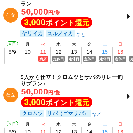
ラン
50,000
円/隻
仕立
3,000
ポイント還元
ヤリイカ
スルメイカ
今日
月
火
水
木
金
土
日
8/9
10
11
12
13
14
15
16
満席
定休日
定休日
定休日
定休日
定休日
5人から仕立！クロムツとサバのリレー釣
りプラン♪
50,000
円/隻
仕立
3,000
ポイント還元
クロムツ
サバ（ゴマサバ）
今日
月
火
水
木
金
土
日
8/9
10
11
12
13
14
15
16