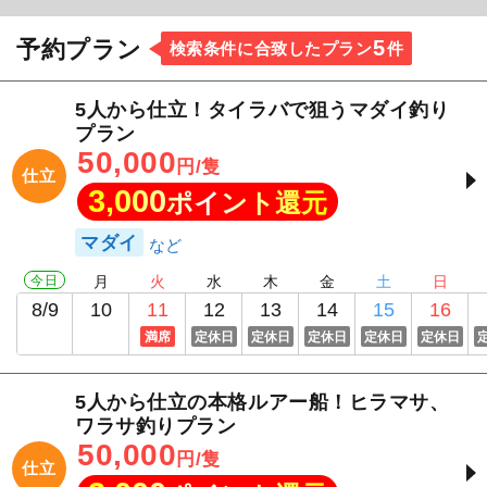
5
予約プラン
検索条件に合致したプラン
件
5人から仕立！タイラバで狙うマダイ釣り
プラン
50,000
円/隻
仕立
3,000
ポイント還元
マダイ
今日
月
火
水
木
金
土
日
8/9
10
11
12
13
14
15
16
満席
定休日
定休日
定休日
定休日
定休日
5人から仕立の本格ルアー船！ヒラマサ、
ワラサ釣りプラン
50,000
円/隻
仕立