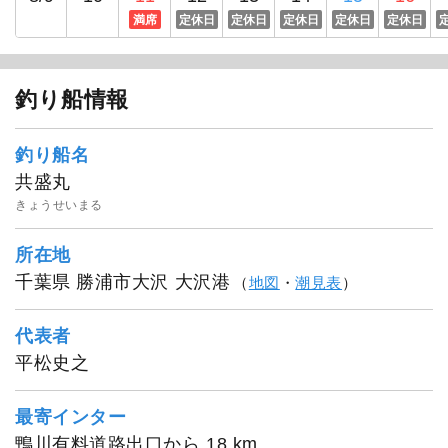
満席
定休日
定休日
定休日
定休日
定休日
釣り船情報
釣り船名
共盛丸
きょうせいまる
所在地
千葉県 勝浦市大沢 大沢港
（
地図
・
潮見表
）
代表者
平松史之
最寄インター
1
/
16
鴨川有料道路出口から 18 km