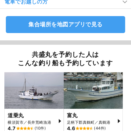
電車でお越しの方
集合場所を地図アプリで見る
共盛丸を予約した人は
こんな釣り船も予約しています
道乗丸
富丸
横須賀市／長井荒崎漁港
足柄下郡真鶴町／真鶴港
4.7
4.6
(10件)
(44件)