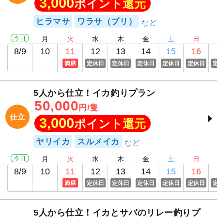
3,000
ポイント還元
ヒラマサ
ワラサ（ブリ）
今日
月
火
水
木
金
土
日
8/9
10
11
12
13
14
15
16
満席
定休日
定休日
定休日
定休日
定休日
5人から仕立！イカ釣りプラン
50,000
円/隻
仕立
3,000
ポイント還元
ヤリイカ
スルメイカ
今日
月
火
水
木
金
土
日
8/9
10
11
12
13
14
15
16
満席
定休日
定休日
定休日
定休日
定休日
5人から仕立！イカとサバのリレー釣りプ