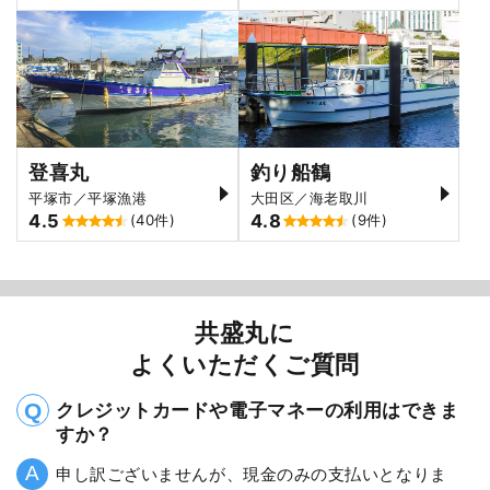
登喜丸
釣り船鶴
平塚市／平塚漁港
大田区／海老取川
4.5
4.8
(40件)
(9件)
共盛丸に
よくいただくご質問
クレジットカードや電子マネーの利用はできま
すか？
申し訳ございませんが、現金のみの支払いとなりま