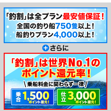
ね♪船長もルアー釣りが大好き、ずっと研究してき
ました☆みんなが知ってしまったら、予約がふさが
っちゃうかもしれません！お早めのご予約をオスス
メします！
釣り船からのメッセージ
どうも！共盛丸です、よろしくお願いしますm(_
_)m ルアー人気に乗ってみようかという方、思い
切って始めちゃいましょう！すんごい、楽しいです
よ☆分からないことはなんでも聞いて下さい、丁寧
にお教えしますのでご安心を！！