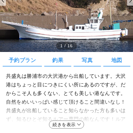
1
/
16
予約プラン
釣果
写真
地図
共盛丸は勝浦市の大沢港から出船しています。大沢
港はちょっと目につきにくい所にあるのですが、だ
からこそ人も多くない、とても美しい港なんです。
自然をめいいっぱい感じて頂けること間違いなし！
共盛丸が出船していること知らなかった方も多いは
ず、知るひとぞ知るルアー専門の船なんです！ルア
続きを表示
ーで狙う大型のヒラマサ等とってもドキドキします