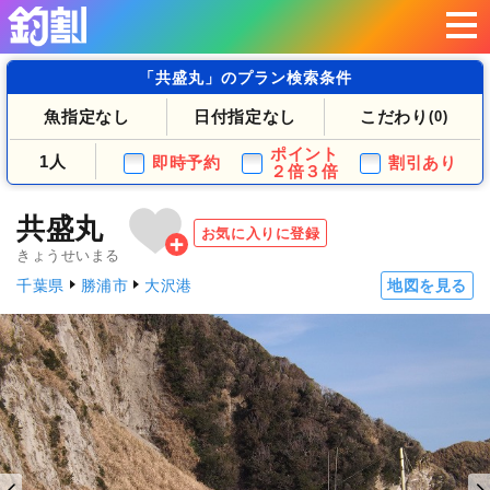
「共盛丸」のプラン検索条件
魚指定なし
日付指定なし
こだわり
(0)
ポイント
1人
即時予約
割引あり
２倍３倍
共盛丸
お気に入りに登録
きょうせいまる
千葉県
勝浦市
大沢港
地図を見る