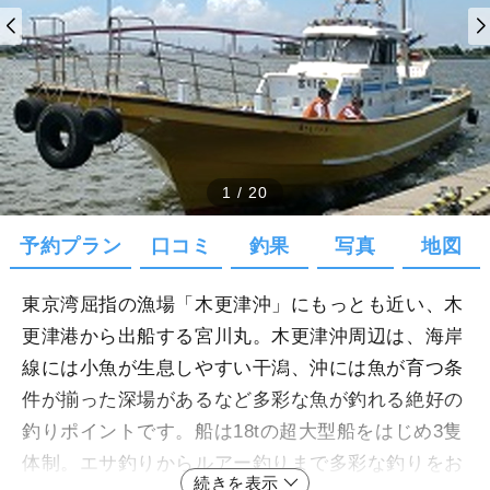
1
/
20
予約プラン
口コミ
釣果
写真
地図
東京湾屈指の漁場「木更津沖」にもっとも近い、木
更津港から出船する宮川丸。木更津沖周辺は、海岸
線には小魚が生息しやすい干潟、沖には魚が育つ条
件が揃った深場があるなど多彩な魚が釣れる絶好の
釣りポイントです。船は18tの超大型船をはじめ3隻
体制。エサ釣りからルアー釣りまで多彩な釣りをお
続きを表示