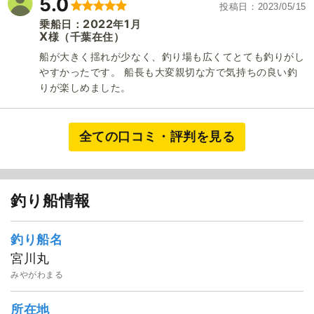
5.0
投稿日
2023/05/15
2022
1
乗船日：
年
月
X
（千葉在住）
様
船が大きく揺れが少なく、釣り場も広くてとても釣りがし
やすかったです。 船長も大変親切な方で気持ちの良い釣
りが楽しめました。
全ての口コミ・評判を見る
釣り船情報
釣り船名
宮川丸
みやがわまる
所在地