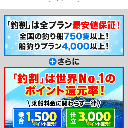
気軽にお楽しみいただける、それが宮川丸です。ま
た併営する釣具店は、品揃えが豊富で宮川丸での沖
釣りに必要な道具ならなんでも揃うので、手ぶらで
の釣行もOKですよ☆
釣り船からのメッセージ
木更津の宮川丸です。東京湾の四季折々の沖釣り
をご案内します。釣り方は、エサ釣りからルアー釣
りまで、幅広くご用意。道具をお持ちでない方は、
集合場所となる当釣具店で揃いますのでご安心くだ
さい。もちろんレンタル完備です！宜しくお願い致
します。