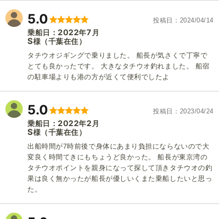
5.0
投稿日
2024/04/14
2022
7
乗船日：
年
月
S
（千葉在住）
様
タチウオジギングで乗りました。 船長が気さくで丁寧で
とても良かったです。 大きなタチウオ釣れました。 船宿
の駐車場よりも港の方が近くて便利でしたよ
5.0
投稿日
2023/04/24
2022
2
乗船日：
年
月
S
（千葉在住）
様
出船時間が7時前後で身体にあまり負担にならないので大
変良く時間てきにもちょうど良かった。 船長が東京湾の
タチウオポイントを親身になって探して頂きタチウオの釣
果は良く無かったが船長が優しいくまた乗船したいと思っ
た。