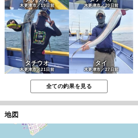
19
20
木更津市／
日前
木更津市／
日前
タチウオ
タイ
21
27
木更津市／
日前
木更津市／
日前
全ての釣果を見る
地図