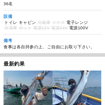
36名
設備
1
/
20
トイレ
キャビン
冷蔵庫
イケス
電子レンジ
冷凍庫
ポット
電源12V
電源24V
電源100V
備考
食事は各自持参の上、ご自由にお取り下さい。
最新釣果