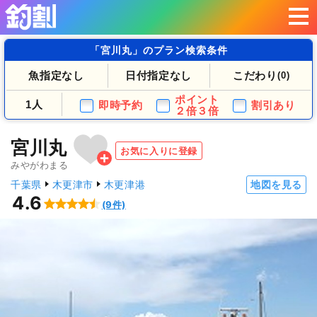
「宮川丸」のプラン検索条件
魚指定なし
日付指定なし
こだわり
(0)
ポイント
1人
即時予約
割引あり
２倍３倍
宮川丸
お気に入りに登録
みやがわまる
千葉県
木更津市
木更津港
地図を見る
4.6
(9件)