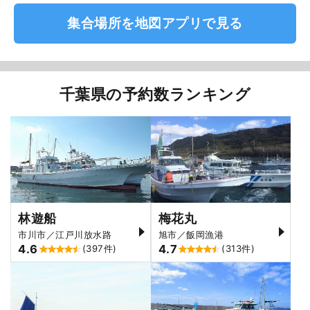
集合場所を地図アプリで見る
千葉県の予約数ランキング
林遊船
梅花丸
市川市／江戸川放水路
旭市／飯岡漁港
4.6
4.7
(397件)
(313件)