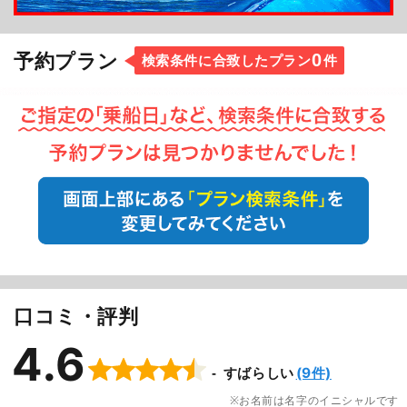
0
予約プラン
検索条件に合致したプラン
件
口コミ・評判
4.6
(9件)
すばらしい
お名前は名字のイニシャルです