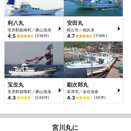
利八丸
安田丸
安房郡鋸南町／勝山漁港
館山市／相浜港
4.5
4.7
(336件)
(119件)
宝生丸
勘次郎丸
安房郡鋸南町／勝山漁港
富津市／金谷漁港
4.3
4.3
(244件)
(56件)
宮川丸に